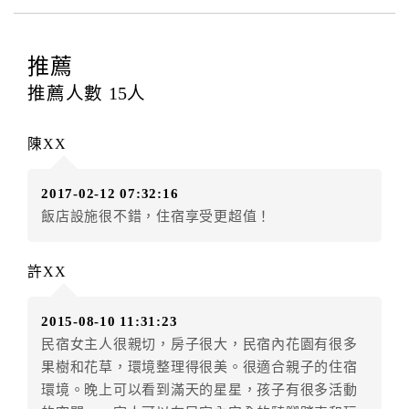
四、訂單異動
訂房者應於
入住前2日
（不含入住當日）提出申辦，如未
提出申辦不得異動訂單。
推薦
每筆訂單異動限定
乙
次，限原訂飯店，異動完成後不得
推薦人數
15
人
辦理取消退款。
訂單異動後，訂單費用總計大於原訂單費用總計時，訂
陳XX
房者應補足差額。（限原訂飯店）
訂單異動後，訂單費用總計小於原訂單費用總計時，訂
2017-02-12 07:32:16
房者不得要求退其差額。（限原訂飯店）
飯店設施很不錯，住宿享受更超值！
五、保留住宿權益(保留住房)
．訂房者因故辦理訂單異動，本飯店可接受
保留住宿金
許XX
額3個月
限原訂飯店），異動完成後不得辦理取消退款。
（提出申辦日為保留起算日）
2015-08-10 11:31:23
．訂房者使用「保留住宿金額」時，請注意！為避免飯
民宿女主人很親切，房子很大，民宿內花園有很多
店客滿，敬請及早計畫，如逾時未提出申辦，視同無條
果樹和花草，環境整理得很美。很適合親子的住宿
件放棄訂單（住宿權益）。 （限原訂飯店使用）
環境。晚上可以看到滿天的星星，孩子有很多活動
．每筆訂單異動限定乙次，限原訂飯店，異動完成後不