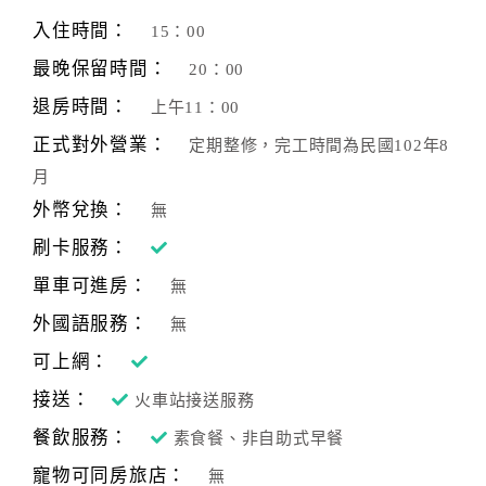
旅
伴
入住時間：
15：00
計
最晚保留時間：
20：00
劃
退房時間：
上午11：00
正式對外營業：
定期整修，完工時間為民國102年8
商
月
品
宣
外幣兌換：
無
傳
刷卡服務：
單車可進房：
無
外國語服務：
無
可上網：
接送：
火車站接送服務
餐飲服務：
素食餐、非自助式早餐
寵物可同房旅店：
無