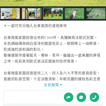
接
跟
飯
店
訂
＊一處可充分融入台東風情的渡假美地
房
HOT
台東微風家園民宿佔地約1300坪，為獨棟南法歐式別墅。
水色調磁磚與純白潔淨的牆面色彩上，輕輕帶上一抹鮮黃，
形成強烈卻和諧的對比。
特
整棟建築伴隨著藍天、椰林、草坪，編織出一處美麗的夢境
色
之地，宛若來到歐式南法莊園般的怡然愜意。
民
宿
台東微風家園民宿提供二人、四人及六人不等的套房房型。
寬敞的臥房空間，十足淡雅清新；年輕亮麗的繽紛色彩恣意
揮灑牆面，
全部展開
全
與斑斕色彩的造型家具相互輝映，巧妙帶出悠閒淡雅的度假
球
氣息。
租
車
房內著重自然採光，大面積的窗戶、貴氣高雅的裝潢搭配精