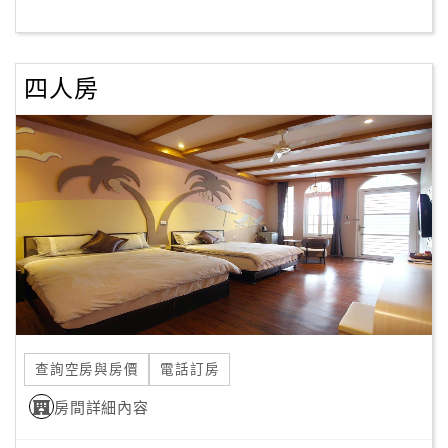
客
服
四人房
聯
絡
單
Line
線
上
客
服
查詢空房與房價
電話訂房
紅
利
房間詳細內容
查
詢