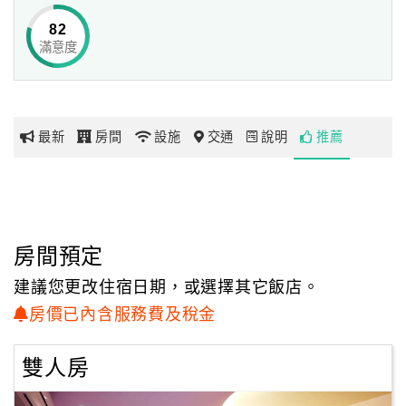
緻高級的家具設備，
82
提供旅人一處可充分融入台東風情的渡假美地。
滿意度
網
紅
帶
你
最新
房間
設施
交通
說明
推薦
玩
玩
樂
地
房間預定
圖
建議您更改住宿日期，或選擇其它飯店。
顧
房價已內含服務費及稅金
客
服
雙人房
務