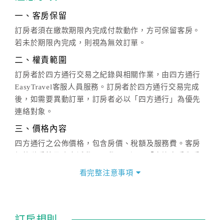
一、客房保留
訂房者須在繳款期限內完成付款動作，方可保留客房。
若未於期限內完成，則視為無效訂單。
二、權責範圍
訂房者於四方通行交易之紀錄與相關作業，由四方通行
EasyTravel客服人員服務。訂房者於四方通行交易完成
後，如需要異動訂單，訂房者必以「四方通行」為優先
連絡對象。
三、價格內容
四方通行之公佈價格，包含房價、稅額及服務費。客房
價格隨季節及人文活動而異動，以選項「查詢空房與房
價」之當日價格為標準。
看完整注意事項
四、訂單異動
訂房成功後，訂房者如需異動內容，須於住房前在四方
通行「客服聯絡單」提出申辦，四方通行
恕不接受以電
訂房規則