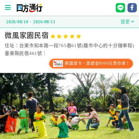
2026/08/10 - 2026/08/11
變更
四
微風家園民宿
方
通
住址：台東市知本路一段765巷61號(離市中心約十分鐘車程)
行
臺東縣民宿461號｜
訂
刷國旅卡，旅遊金8000元等你拿！
房
台
灣
訂
房
直