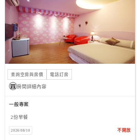
顧
客
滿
意
度
訂
單
查詢空房與房價
電話訂房
管
理
房間詳細內容
一般專案
會
員
2份早餐
帳
戶
不開放
2026/08/10