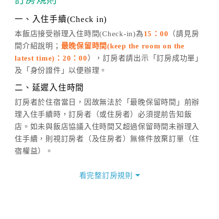
話方式異動
訂單。
※非客服時間之申辦異動，皆為次日計算及辦理。
一、入住手續(Check in)
五、客服時間
本飯店接受辦理入住時間(Check-in)為
15：00
（請見房
間介紹說明；
最晚保留時間(keep the room on the
週一至週日，上午9:00～晚上6:00
latest time)：20：00
），訂房者請出示「訂房成功單」
六、聯絡方式
及「身份證件」以便辦理。
週一至週日：
客服聯絡單
、
LINE@
、電話：
二、延遲入住時間
(07)9682715 。
訂房者於住宿當日，因故無法於「最晚保留時間」前辦
理入住手續時，訂房者（或住房者）必須提前告知飯
店。如未與飯店協議入住時間又超過保留時間未辦理入
住手續，則視訂房者（及住房者）無條件放棄訂單（住
宿權益）。
三、退房手續(Check out)
看完整訂房規則
本飯店退房時間(Check-out)為 （
上午11：00
），訂房
者與飯店之其他交易﹝如續住、加床、餐費、小費、電
話費...等﹞所發生之費用，必須與飯店現場結清。