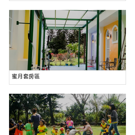
蜜月套房區