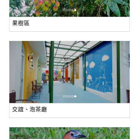
果樹區
交誼、泡茶廳