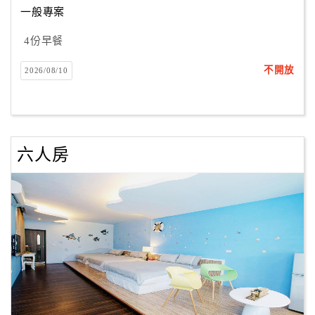
一般專案
4份早餐
訂
房
不開放
2026/08/10
Q&A
國
旅
六人房
卡
訂
房
請
款
收
據