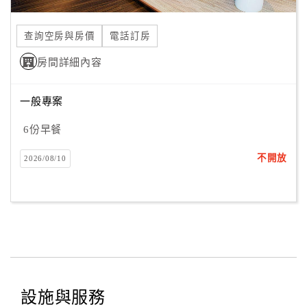
合
作
查詢空房與房價
電話訂房
提
房間詳細內容
案
一般專案
飯
店
6份早餐
合
不開放
2026/08/10
作
廠
商
合
作
設施與服務