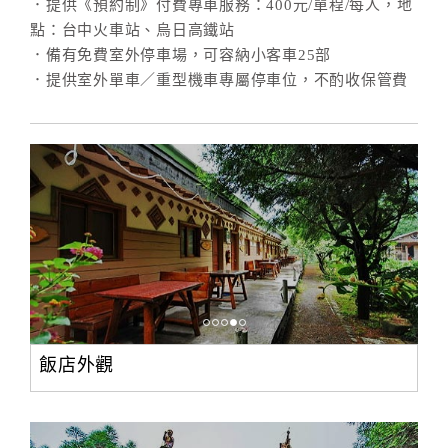
．提供《預約制》付費專車服務：400元/單程/每人，地
點：台中火車站、烏日高鐵站
．備有免費室外停車場，可容納小客車25部
．提供室外單車／重型機車專屬停車位，不酌收保管費
飯店外觀