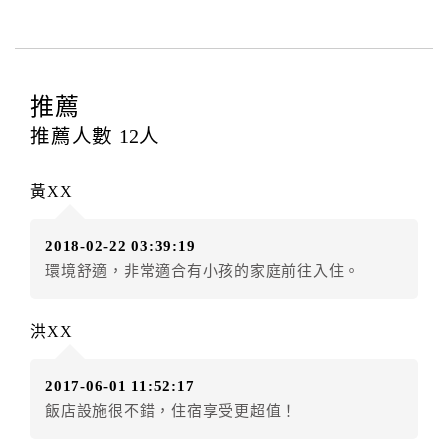
費...等﹞所發生之費用，必須與飯店現場結清。
四、訂單異動
訂房者應於
入住前2日
（不含入住當日）提出申辦，如未
提出申辦不得異動訂單。
推薦
每筆訂單異動限定
乙
次，限原訂飯店，異動完成後不得
推薦人數
12
人
辦理取消退款。
訂單異動後，訂單費用總計大於原訂單費用總計時，訂
黃XX
房者應補足差額。（限原訂飯店）
訂單異動後，訂單費用總計小於原訂單費用總計時，訂
2018-02-22 03:39:19
房者不得要求退其差額。（限原訂飯店）
環境舒適，非常適合有小孩的家庭前往入住。
五、保留住宿權益(保留住房)
．訂房者因故辦理訂單異動，本飯店可接受
保留住宿金
洪XX
額3個月
限原訂飯店），異動完成後不得辦理取消退款。
（提出申辦日為保留起算日）
2017-06-01 11:52:17
．訂房者使用「保留住宿金額」時，請注意！為避免飯
飯店設施很不錯，住宿享受更超值！
店客滿，敬請及早計畫，如逾時未提出申辦，視同無條
件放棄訂單（住宿權益）。 （限原訂飯店使用）