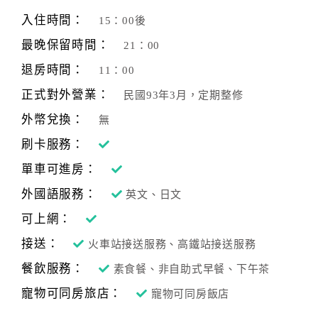
旅
伴
入住時間：
15：00後
計
最晚保留時間：
21：00
劃
退房時間：
11：00
正式對外營業：
民國93年3月，定期整修
商
品
外幣兌換：
無
宣
刷卡服務：
傳
單車可進房：
外國語服務：
英文、日文
可上網：
接送：
火車站接送服務、高鐵站接送服務
餐飲服務：
素食餐、非自助式早餐、下午茶
寵物可同房旅店：
寵物可同房飯店