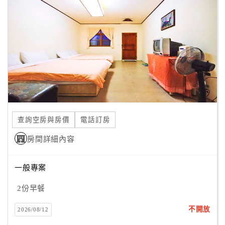
顧
客
滿
意
度
訂
單
查詢空房與房價
電話訂房
管
理
房間詳細內容
一般專案
會
員
2份早餐
帳
戶
不開放
2026/08/12