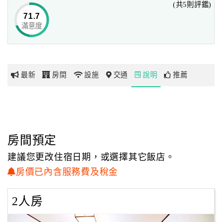
(共5則評鑑)
71.7
滿意度
網
紅
帶
你
最新
房間
設施
交通
說明
推薦
玩
玩
樂
地
房間預定
圖
建議您更改住宿日期，或選擇其它飯店。
顧
房價已內含服務費及稅金
客
服
2人房
務