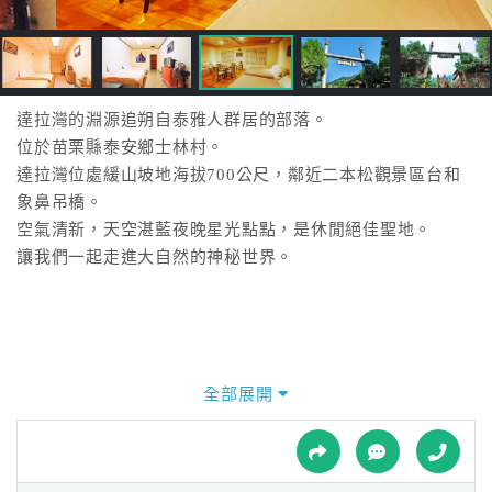
接
跟
飯
店
訂
達拉灣的淵源追朔自泰雅人群居的部落。
房
位於苗栗縣泰安鄉士林村。
HOT
達拉灣位處緩山坡地海拔700公尺，鄰近二本松觀景區台和
象鼻吊橋。
空氣清新，天空湛藍夜晚星光點點，是休閒絕佳聖地。
特
讓我們一起走進大自然的神秘世界。
色
民
宿
全部展開
全
球
租
車