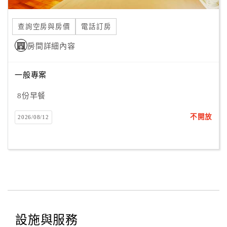
合
作
查詢空房與房價
電話訂房
提
房間詳細內容
案
一般專案
飯
店
8份早餐
合
不開放
2026/08/12
作
廠
商
合
作
設施與服務