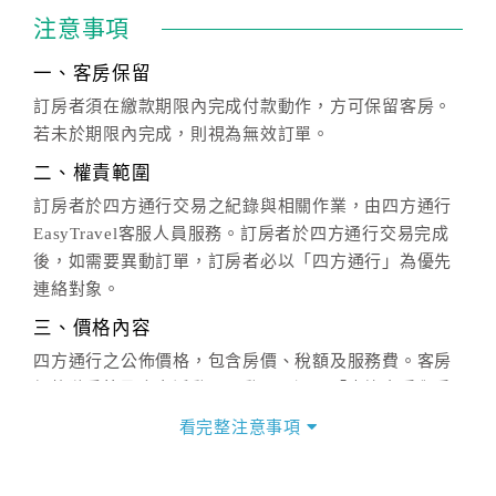
注意事項
一、客房保留
訂房者須在繳款期限內完成付款動作，方可保留客房。
若未於期限內完成，則視為無效訂單。
二、權責範圍
訂房者於四方通行交易之紀錄與相關作業，由四方通行
EasyTravel客服人員服務。訂房者於四方通行交易完成
後，如需要異動訂單，訂房者必以「四方通行」為優先
連絡對象。
三、價格內容
四方通行之公佈價格，包含房價、稅額及服務費。客房
價格隨季節及人文活動而異動，以選項「查詢空房與房
價」之當日價格為標準。
看完整注意事項
四、訂單異動
訂房成功後，訂房者如需異動內容，須於住房前在四方