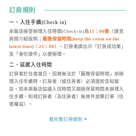
通行「客服聯絡單」提出申辦，四方通行
恕不接受以電
訂房規則
話方式異動
訂單。
※非客服時間之申辦異動，皆為次日計算及辦理。
一、入住手續(Check in)
五、客服時間
本飯店接受辦理入住時間(Check-in)為
15：00後
（請見
房間介紹說明；
最晚保留時間(keep the room on the
週一至週日，上午9:00～晚上6:00
latest time)：21：00
），訂房者請出示「訂房成功單」
六、聯絡方式
及「身份證件」以便辦理。
週一至週日：
客服聯絡單
、
LINE@
、電話：
二、延遲入住時間
(07)9682715 。
訂房者於住宿當日，因故無法於「最晚保留時間」前辦
理入住手續時，訂房者（或住房者）必須提前告知飯
店。如未與飯店協議入住時間又超過保留時間未辦理入
住手續，則視訂房者（及住房者）無條件放棄訂單（住
宿權益）。
三、退房手續(Check out)
看完整訂房規則
本飯店退房時間(Check-out)為 （
11：00
），訂房者與
飯店之其他交易﹝如續住、加床、餐費、小費、電話