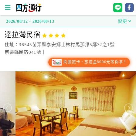
2026/08/12 - 2026/08/13
變更
四
達拉灣民宿
方
通
住址：36545苗栗縣泰安鄉士林村馬那邦5鄰32之1號
行
苗栗縣民宿041號｜
訂
刷國旅卡，旅遊金8000元等你拿！
房
台
灣
訂
房
直