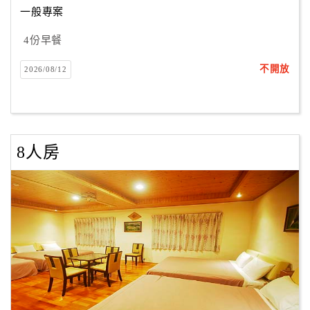
一般專案
4份早餐
訂
房
不開放
2026/08/12
Q&A
國
旅
8人房
卡
訂
房
請
款
收
據