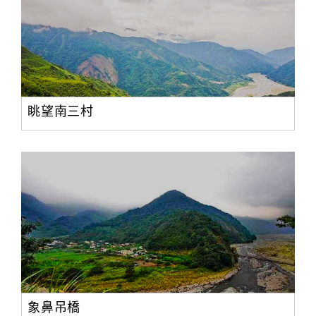
眺望南三村
象鼻吊橋