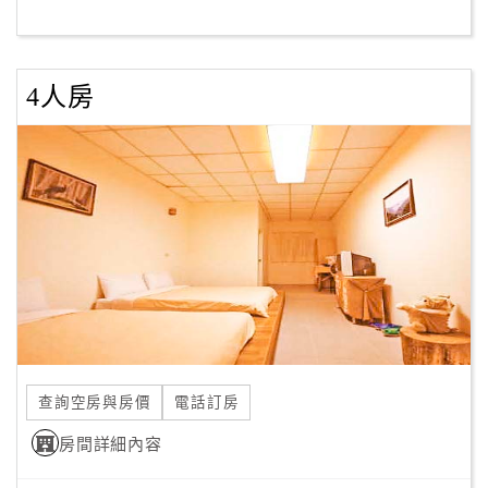
客
服
4人房
聯
絡
單
Line
線
上
客
服
查詢空房與房價
電話訂房
紅
利
房間詳細內容
查
詢