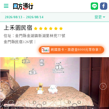
2026/08/13 - 2026/08/14
變更
四
上禾園民宿
方
通
住址：金門縣金湖鎮新湖里林兜77號
行
金門縣民宿126號｜
訂
刷國旅卡，旅遊金8000元等你拿！
房
台
灣
訂
房
直