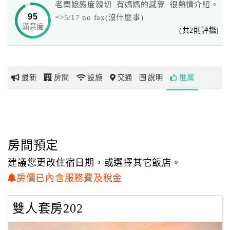
老闆娘態度親切 有媽媽的感覺 很熱情介紹。
以自己使用的角度思考選用民宿設備用品。民宿以此為名，
95
=>5/17 no fax(沒什麼事)
是為了帶給來金門的遊客們，
滿意度
網
(共2則評鑑)
給自己、家人或好友共同分享的空間，感受溫馨舒適，擁有
紅
自在的住宿享受。
帶
你
民宿週邊環境幽靜明亮，室內空間寬敞舒適，使用黃花梨
最新
房間
設施
交通
說明
推薦
玩
木、樟木、玉桂木等家具，
以原木的淡雅清香，歡迎您來到上禾園體驗上好品質的住宿
感受。
玩
樂
地
房間預定
圖
建議您更改住宿日期，或選擇其它飯店。
顧
房價已內含服務費及稅金
客
服
雙人套房202
務