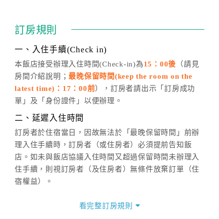
訂房成功後，訂房者如需異動內容，須於住房前在四方
通行「客服聯絡單」提出申辦，四方通行
恕不接受以電
訂房規則
話方式異動
訂單。
※非客服時間之申辦異動，皆為次日計算及辦理。
一、入住手續(Check in)
五、客服時間
本飯店接受辦理入住時間(Check-in)為
15：00後
（請見
房間介紹說明；
最晚保留時間(keep the room on the
週一至週日，上午9:00～晚上6:00
latest time)：17：00前
），訂房者請出示「訂房成功
六、聯絡方式
單」及「身份證件」以便辦理。
週一至週日：
客服聯絡單
、
LINE@
、電話：
二、延遲入住時間
(07)9682715 。
訂房者於住宿當日，因故無法於「最晚保留時間」前辦
理入住手續時，訂房者（或住房者）必須提前告知飯
店。如未與飯店協議入住時間又超過保留時間未辦理入
住手續，則視訂房者（及住房者）無條件放棄訂單（住
宿權益）。
三、退房手續(Check out)
看完整訂房規則
本飯店退房時間(Check-out)為 （
中午12：00之前
），