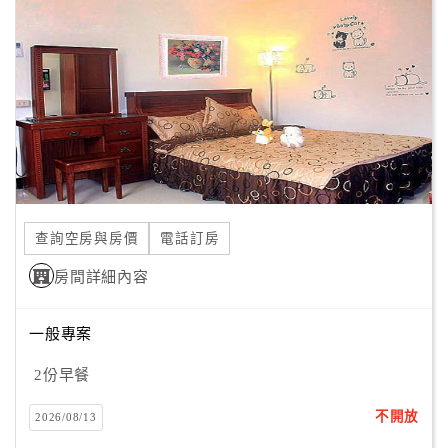
顧
客
滿
意
度
訂
單
查詢空房與房價
電話訂房
管
理
房間詳細內容
一般專案
會
員
2份早餐
帳
戶
不開放
2026/08/13