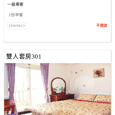
一般專案
2份早餐
訂
房
不開放
2026/08/13
Q&A
國
旅
雙人套房301
卡
訂
房
請
款
收
據