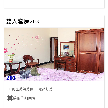
客
服
雙人套房203
聯
絡
單
Line
線
上
客
服
查詢空房與房價
電話訂房
紅
利
房間詳細內容
查
詢