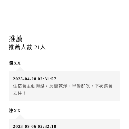
訂房者與飯店之其他交易﹝如續住、加床、餐費、小
費、電話費...等﹞所發生之費用，必須與飯店現場結
清。
四、訂單異動
訂房者應於
入住前2日
（不含入住當日）提出申辦，如未
推薦
提出申辦不得異動訂單。
推薦人數
21
人
每筆訂單異動限定
乙
次，限原訂飯店，異動完成後不得
辦理取消退款。
陳XX
訂單異動後，訂單費用總計大於原訂單費用總計時，訂
房者應補足差額。（限原訂飯店）
2025-04-28 02:31:57
訂單異動後，訂單費用總計小於原訂單費用總計時，訂
住宿會主動聯絡，房間乾淨、早餐好吃，下次還會
房者不得要求退其差額。（限原訂飯店）
去住！
五、保留住宿權益(保留住房)
．訂房者因故辦理訂單異動，本飯店可接受
保留住宿金
陳XX
額3個月
限原訂飯店），異動完成後不得辦理取消退款。
（提出申辦日為保留起算日）
2023-09-06 02:32:18
．訂房者使用「保留住宿金額」時，請注意！為避免飯