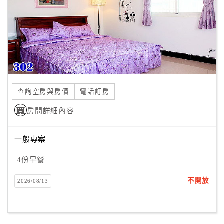
旅
伴
計
劃
商
品
查詢空房與房價
電話訂房
宣
傳
房間詳細內容
一般專案
4份早餐
不開放
2026/08/13