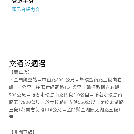
餐廳早餐
顯示詳細內容
交通與週邊
【開車族】
．金門航空站→中山路800 公尺→於環島南路三段向右
轉1.4 公里→接著走經武路1.2 公里→瓊徑路稍向右轉
500公尺→接著走環島南路四段2.0公里→接著走環島南
路五段900公尺→於士校路向左轉550公尺→請於太湖路
三段1巷向右急轉110公尺→金門縣金湖鎮太湖路三段1
巷
【非開車族】