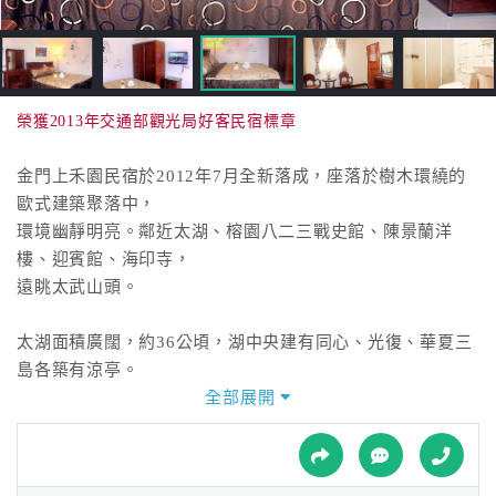
接
跟
飯
店
訂
榮獲2013年交通部觀光局好客民宿標章
房
HOT
金門上禾園民宿於2012年7月全新落成，座落於樹木環繞的
歐式建築聚落中，
環境幽靜明亮。鄰近太湖、榕園八二三戰史館、陳景蘭洋
特
樓、迎賓館、海印寺，
色
遠眺太武山頭。
民
宿
太湖面積廣闊，約36公頃，湖中央建有同心、光復、華夏三
島各築有涼亭。
置身上禾園民宿，可以坐擁湖光山水，如此閒情雅緻在明媚
全部展開
全
勝景之中。
球
租
車
「上禾園」意涵上好的園地，主人待人溫暖親切，