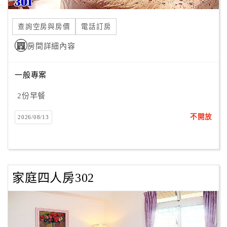
合
作
查詢空房與房價
電話訂房
提
房間詳細內容
案
一般專案
飯
店
2份早餐
合
不開放
2026/08/13
作
廠
商
家庭四人房302
合
作