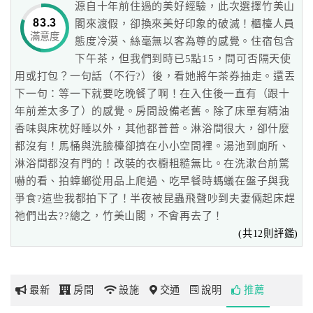
源自十年前住過的美好經驗，此次選擇竹美山
和，是一種溫和不衝突的態度。
83.3
閣來渡假，卻換來美好印象的破滅！櫃檯人員
敬，對萬物的禮貌與敬仰。
滿意度
網
態度冷漠、絲毫無以客為尊的感覺。住宿包含
清，清新自然，不受凡事影響。
紅
下午茶，但我們到時已5點15，問可否隔天使
寂，身體和內心完全的平靜下來。
帶
用或打包？一句話（不行?）後，看她將午茶券抽走。還丟
我們秉持這樣的精神，坐落在山城裡，四季有桂竹、松柏、
你
下一句：等一下就要吃晚餐了啊！在入住後一直有（跟十
山櫻、楓樹環繞；
玩
年前差太多了）的感覺。房間設備老舊。除了床單有精油
早春，緋紅山櫻輕飛，初夏，竹影搖曳禪意靜；入秋，楓紅
香味與床枕好睡以外，其他都普普。淋浴間很大，卻什麼
暈染後山步道；
都沒有！馬桶與洗臉檯卻擠在小小空間裡。湯池到廁所、
霜月，窗外松柏依舊傲然迎冬。
玩
淋浴間都沒有門的！改裝的衣櫥粗糙無比。在洗漱台前驚
來這裡，為自己找一扇窗，看盡大自然按時四季上映的山水
樂
嚇的看、拍蟑螂從用品上爬過、吃早餐時螞蟻在盤子與我
畫作，
地
爭食?這些我都拍下了！半夜被昆蟲飛聲吵到夫妻倆起床趕
體驗竹美『和、敬、清、寂』天人合一的境界。
圖
祂們出去??總之，竹美山閣，不會再去了！
(共12則評鑑)
山閣 與您的一期一會
顧
日本16世紀著名茶僧千利休，
客
在其著書《茶湯者覺悟十體》中所提出的茶道守則之一。
服
「一期」，表示人的一生；「一會」，則意味僅有一次的相
務
最新
房間
設施
交通
說明
推薦
會。