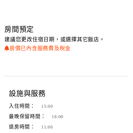
既然是人生中僅有一次的相會，
顧
於是領會出「一期一會」因為害怕沒有下一次而全心全意的
客
款待精神。
滿
竹美山閣(溫泉會館)，也秉持這樣精神，款待每一位前來的
房間預定
意
旅人，
建議您更改住宿日期，或選擇其它飯店。
度
領會山閣與您一期一會的用心。
房價已內含服務費及稅金
訂
單
管
理
設施與服務
會
入住時間：
15:00
員
最晚保留時間：
帳
18:00
戶
退房時間：
11:00