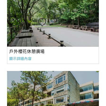
旅
伴
計
劃
商
品
宣
傳
戶外櫻花休憩廣場
顯示詳細內容