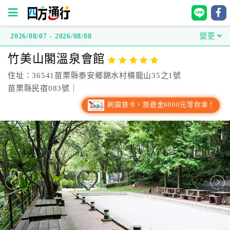
2026/08/07 - 2026/08/08
變更
四
竹美山閣溫泉會館
方
通
住址：36541苗栗縣泰安鄉錦水村橫龍山35之1號
行
苗栗縣民宿083號｜
訂
刷國旅卡，旅遊金8000元等你拿！
房
台
灣
訂
房
直