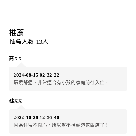
等﹞所發生之費用，必須與飯店現場結清。
四、訂單異動
訂房者應於
入住前2日
（不含入住當日）提出申辦，如未
提出申辦不得異動訂單。
推薦
每筆訂單異動限定
乙
次，限原訂飯店，異動完成後不得
推薦人數
13
人
辦理取消退款。
訂單異動後，訂單費用總計大於原訂單費用總計時，訂
高XX
房者應補足差額。（限原訂飯店）
訂單異動後，訂單費用總計小於原訂單費用總計時，訂
2024-08-15 02:32:22
房者不得要求退其差額。（限原訂飯店）
環境舒適，非常適合有小孩的家庭前往入住。
五、保留住宿權益(保留住房)
．訂房者因故辦理訂單異動，本飯店可接受
保留住宿金
姚XX
額3個月
限原訂飯店），異動完成後不得辦理取消退款。
（提出申辦日為保留起算日）
2022-10-28 12:56:40
．訂房者使用「保留住宿金額」時，請注意！為避免飯
因為住得不開心，所以就不推薦這家飯店了！
店客滿，敬請及早計畫，如逾時未提出申辦，視同無條
件放棄訂單（住宿權益）。 （限原訂飯店使用）