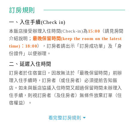
通行「客服聯絡單」提出申辦，四方通行
恕不接受以電
訂房規則
話方式異動
訂單。
※非客服時間之申辦異動，皆為次日計算及辦理。
一、入住手續(Check in)
五、客服時間
本飯店接受辦理入住時間(Check-in)為
15:00
（請見房間
介紹說明；
最晚保留時間(keep the room on the latest
週一至週日，上午9:00～晚上6:00
time)：18:00
），訂房者請出示「訂房成功單」及「身
六、聯絡方式
份證件」以便辦理。
週一至週日：
客服聯絡單
、
LINE@
、電話：
二、延遲入住時間
(07)9682715 。
訂房者於住宿當日，因故無法於「最晚保留時間」前辦
理入住手續時，訂房者（或住房者）必須提前告知飯
店。如未與飯店協議入住時間又超過保留時間未辦理入
住手續，則視訂房者（及住房者）無條件放棄訂單（住
宿權益）。
三、退房手續(Check out)
看完整訂房規則
本飯店退房時間(Check-out)為 （
11:00
），訂房者與飯
店之其他交易﹝如續住、加床、餐費、小費、電話費...