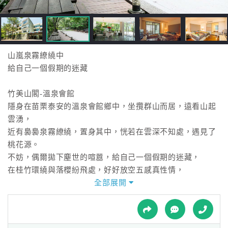
接
跟
飯
店
訂
山嵐泉霧繚繞中
房
給自己一個假期的迷藏
HOT
竹美山閣-溫泉會館
隱身在苗栗泰安的溫泉會館鄉中，坐攬群山而居，遠看山起
特
雲湧，
色
近有裊裊泉霧繚繞，置身其中，恍若在雲深不知處，遇見了
民
桃花源。
宿
不妨，偶爾拋下塵世的喧囂，給自己一個假期的迷藏，
在桂竹環繞與落櫻紛飛處，好好放空五感真性情，
找到躲藏在心靈已久的桃花源。
全部展開
全
球
竹美 和‧敬‧清‧寂
租
車
『和、敬、清、寂』四規是日本茶道精神。