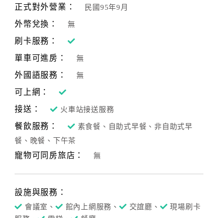
正式對外營業：
民國95年9月
客
外幣兌換：
無
服
刷卡服務：
聯
絡
單車可進房：
無
單
外國語服務：
無
可上網：
Line
接送：
火車站接送服務
線
上
餐飲服務：
素食餐、自助式早餐、非自助式早
客
餐、晚餐、下午茶
服
寵物可同房旅店：
無
紅
設施與服務：
利
查
會議室、
館內上網服務、
交誼廳、
現場刷卡
詢