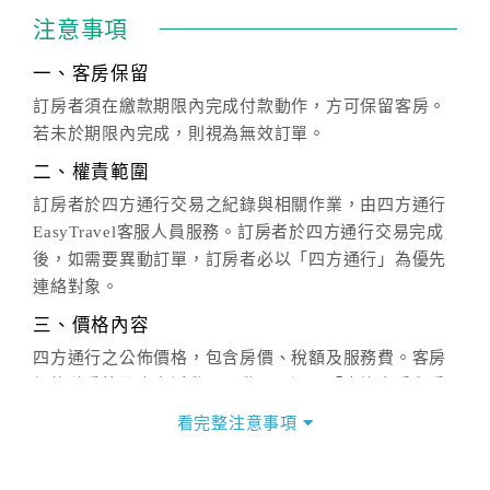
注意事項
一、客房保留
訂房者須在繳款期限內完成付款動作，方可保留客房。
若未於期限內完成，則視為無效訂單。
二、權責範圍
訂房者於四方通行交易之紀錄與相關作業，由四方通行
EasyTravel客服人員服務。訂房者於四方通行交易完成
後，如需要異動訂單，訂房者必以「四方通行」為優先
連絡對象。
三、價格內容
四方通行之公佈價格，包含房價、稅額及服務費。客房
價格隨季節及人文活動而異動，以選項「查詢空房與房
價」之當日價格為標準。
看完整注意事項
四、訂單異動
訂房成功後，訂房者如需異動內容，須於住房前在四方