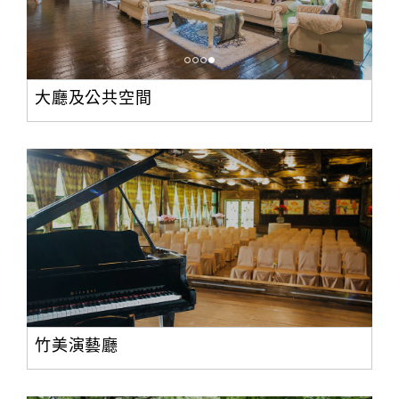
合
作
提
案
大廳及公共空間
飯
店
合
作
廠
商
合
作
竹美演藝廳