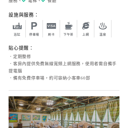
服務、
電梯、
餐廳
設施與服務：
訂
房
Q&A
浴缸
停車場
刷卡
下午茶
上網
溫泉
貼心提醒：
國
．定期整修
旅
．客房內提供免費無線寬頻上網服務，使用者需自備手
卡
提電腦
訂
．備有免費停車場，約可容納小客車60部
房
請
款
收
據