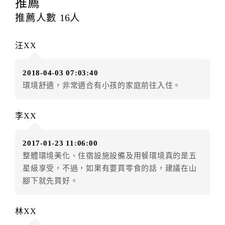
推薦
每筆訂單異動限定
乙
次，限原訂飯店，異動完成後不得
推薦人數
16
人
辦理取消退款。
訂單異動後，訂單費用總計大於原訂單費用總計時，訂
汪XX
房者應補足差額。（限原訂飯店）
訂單異動後，訂單費用總計小於原訂單費用總計時，訂
2018-04-03 07:03:40
房者不得要求退其差額。（限原訂飯店）
環境舒適，非常適合有小孩的家庭前往入住。
五、保留住宿權益(保留住房)
．訂房者因故辦理訂單異動，本飯店可接受
保留住宿金
李XX
額3個月
限原訂飯店），異動完成後不得辦理取消退款。
（提出申辦日為保留起算日）
2017-01-23 11:06:00
．訂房者使用「保留住宿金額」時，請注意！為避免飯
整體環境美化、住宿設施設備及用餐環境真的是五
店客滿，敬請及早計畫，如逾時未提出申辦，視同無條
星級享受，不過，如果有要買零食的話，建議在山
件放棄訂單（住宿權益）。 （限原訂飯店使用）
腳下就先買好。
．每筆訂單異動限定乙次，限原訂飯店，異動完成後不
得辦理取消退款。
．訂單異動後，訂單費用總計大於原訂單費用總計時，
林XX
訂房者應補足差額。 限原訂飯店