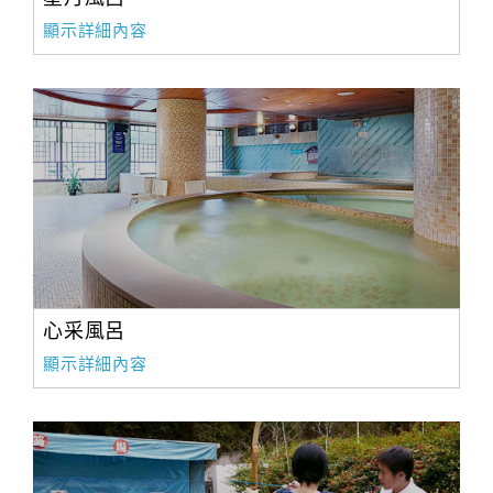
旅
伴
顯示詳細內容
計
劃
商
品
宣
傳
心采風呂
顯示詳細內容