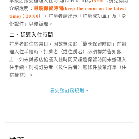
五、客服時間
本飯店接受辦理入住時間(Check-in)為
15:00
（請見房間
介紹說明；
最晚保留時間(keep the room on the latest
週一至週日，上午9:00～晚上6:00
time)：20:00
），訂房者請出示「訂房成功單」及「身
六、聯絡方式
份證件」以便辦理。
週一至週日：
客服聯絡單
、
LINE@
、電話：
二、延遲入住時間
(07)9682715 。
訂房者於住宿當日，因故無法於「最晚保留時間」前辦
理入住手續時，訂房者（或住房者）必須提前告知飯
店。如未與飯店協議入住時間又超過保留時間未辦理入
住手續，則視訂房者（及住房者）無條件放棄訂單（住
宿權益）。
三、退房手續(Check out)
看完整訂房規則
本飯店退房時間(Check-out)為 （
12:00
），訂房者與飯
店之其他交易﹝如續住、加床、餐費、小費、電話費...
等﹞所發生之費用，必須與飯店現場結清。
四、訂單異動
訂房者應於
入住前8日
（不含入住當日）提出申辦，如未
提出申辦不得異動訂單。