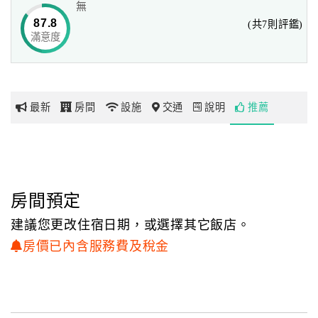
無
的山林景觀，
87.8
(共7則評鑑)
飯店內亦有多項的休閒設施、室內外各型的溫泉浴場、專業
滿意度
網
的spa服務、
紅
精心料理的餐飲服務及完善的會議設備，
帶
能使前來休閒渡假的客人真正的體驗知本老爺貼心真誠、以
你
客為尊的優質感受!
最新
房間
設施
交通
說明
推薦
玩
知本老爺農曆春節期間餐飲營業服務時間異動如下
玩
樂
地
房間預定
圖
建議您更改住宿日期，或選擇其它飯店。
顧
房價已內含服務費及稅金
客
服
務