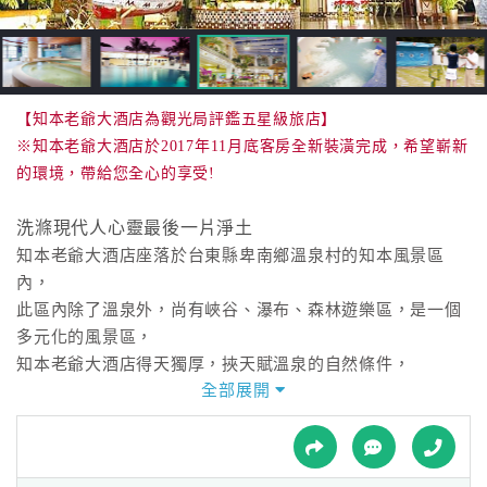
接
跟
飯
店
訂
【知本老爺大酒店為觀光局評鑑五星級旅店】
房
※知本老爺大酒店於2017年11月底客房全新裝潢完成，希望嶄新
HOT
的環境，帶給您全心的享受!
洗滌現代人心靈最後一片淨土
特
知本老爺大酒店座落於台東縣卑南鄉溫泉村的知本風景區
色
內，
民
此區內除了溫泉外，尚有峽谷、瀑布、森林遊樂區，是一個
宿
多元化的風景區，
知本老爺大酒店得天獨厚，挾天賦溫泉的自然條件，
全部展開
引進國際化休閒規劃理念，成為東台灣第一家國際級的溫泉
全
渡假休閒旅館。
球
租
車
本酒店各式客房共計183間，均有大型景觀窗面向綠意盎然