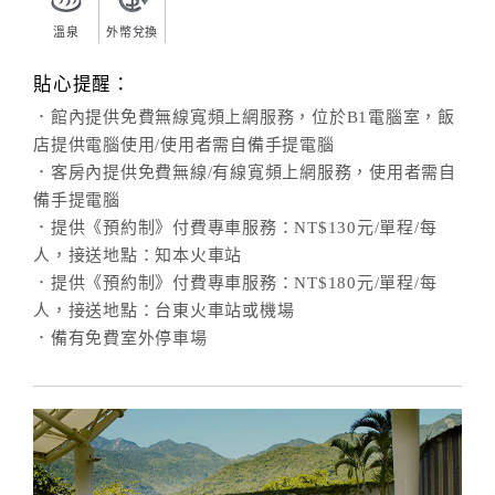
溫泉
外幣兌換
訂
貼心提醒：
房
．館內提供免費無線寬頻上網服務，位於B1電腦室，飯
Q&A
店提供電腦使用/使用者需自備手提電腦
．客房內提供免費無線/有線寬頻上網服務，使用者需自
備手提電腦
國
．提供《預約制》付費專車服務：NT$130元/單程/每
旅
人，接送地點：知本火車站
卡
訂
．提供《預約制》付費專車服務：NT$180元/單程/每
房
人，接送地點：台東火車站或機場
．備有免費室外停車場
請
款
收
據