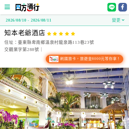
2026/08/10 - 2026/08/11
變更
四
知本老爺酒店
方
通
住址：臺東縣卑南鄉溫泉村龍泉路113巷23號
行
交觀業字第288號｜
訂
刷國旅卡，旅遊金8000元等你拿！
房
台
灣
訂
房
直