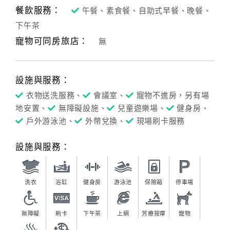
餐飲服務：
午餐、素食餐、自助式早餐、晚餐、
客
下午茶
服
寵物可同房旅店：
無
聯
絡
單
設施與服務：
衣物送洗服務、
會議室、
寵物不進房，另有場
Line
地安置、
無障礙設施、
兒童遊樂場、
健身房、
線
戶外游泳池、
外幣兌換、
現場刷卡服務
上
客
設施與服務：
服
洗衣
浴缸
健身房
游泳池
保險箱
停車場
紅
利
無障礙
刷卡
下午茶
上網
芳療按摩
寵物
查
詢