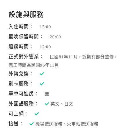
顧
設施與服務
客
滿
入住時間：
15:00
意
最晚保留時間：
20:00
度
退房時間：
12:00
正式對外營業：
民國81年11月，近期有部分整修，
訂
單
完工時間為民國96年11月
管
外幣兌換：
理
刷卡服務：
單車可進房：
無
會
外國語服務：
英文、日文
員
帳
可上網：
戶
接送：
機場接送服務、火車站接送服務