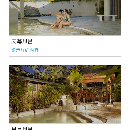
合
作
提
案
天幕風呂
飯
顯示詳細內容
店
合
作
廠
商
合
作
星月風呂