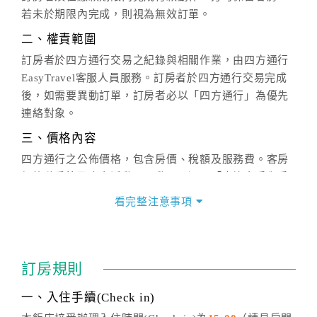
若未於期限內完成，則視為無效訂單。
二、權責範圍
訂房者於四方通行交易之紀錄與相關作業，由四方通行
EasyTravel客服人員服務。訂房者於四方通行交易完成
後，如需要異動訂單，訂房者必以「四方通行」為優先
連絡對象。
三、價格內容
四方通行之公佈價格，包含房價、稅額及服務費。客房
價格隨季節及人文活動而異動，以選項「查詢空房與房
價」之當日價格為標準。
看完整注意事項
四、訂單異動
訂房成功後，訂房者如需異動內容，須於住房前在四方
通行「客服聯絡單」提出申辦，四方通行
恕不接受以電
訂房規則
話方式異動
訂單。
※非客服時間之申辦異動，皆為次日計算及辦理。
一、入住手續(Check in)