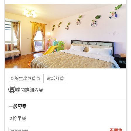
顧
客
滿
意
度
訂
單
管
查詢空房與房價
電話訂房
理
房間詳細內容
會
一般專案
員
帳
2份早餐
戶
不開放
2026/08/09