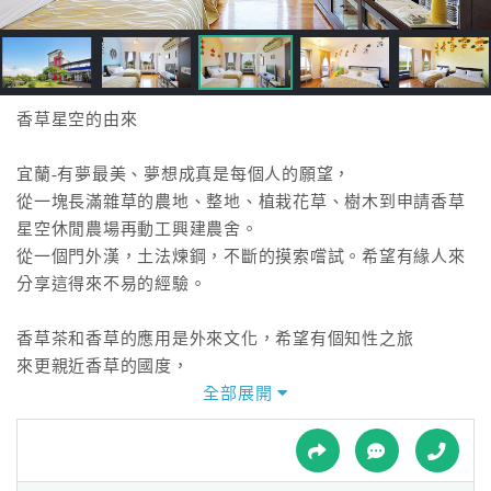
接
跟
飯
店
訂
香草星空的由來
房
HOT
宜蘭-有夢最美、夢想成真是每個人的願望，
從一塊長滿雜草的農地、整地、植栽花草、樹木到申請香草
星空休閒農場再動工興建農舍。
特
從一個門外漢，土法煉鋼，不斷的摸索嚐試。希望有緣人來
色
分享這得來不易的經驗。
民
宿
香草茶和香草的應用是外來文化，希望有個知性之旅
來更親近香草的國度，
在一個夜晚可看到滿天星斗的夜空下，品酪花草茶點，也是
全部展開
全
另一種慢活的享受，
球
衷心的期待您的到來宜蘭民宿。
租
車