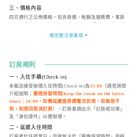
三、價格內容
四方通行之公佈價格，包含房價、稅額及服務費。客房
價格隨季節及人文活動而異動，以選項「查詢空房與房
價」之當日價格為標準。
看完整注意事項
四、訂單異動
訂房成功後，訂房者如需異動內容，須於住房前在四方
通行「客服聯絡單」提出申辦，四方通行
恕不接受以電
訂房規則
話方式異動
訂單。
※非客服時間之申辦異動，皆為次日計算及辦理。
一、入住手續(Check in)
五、客服時間
本飯店接受辦理入住時間(Check-in)為
15:00
（請見房間
介紹說明；
最晚保留時間(keep the room on the latest
週一至週日，上午9:00～晚上6:00
time)：24:00，如需延遲進房請電洽民宿，如無故不
六、聯絡方式
到，則視同取消訂房
），訂房者請出示「訂房成功單」
週一至週日：
客服聯絡單
、
LINE@
、電話：
及「身份證件」以便辦理。
(07)9682715 。
二、延遲入住時間
訂房者於住宿當日，因故無法於「最晚保留時間」前辦