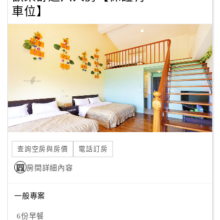
旅
車位】
伴
計
劃
商
品
宣
傳
查詢空房與房價
電話訂房
房間詳細內容
一般專案
6份早餐