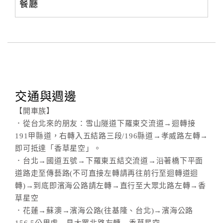
餐廳
交通與週邊
【開車族】
．從台北來的朋友：雪山隧道下羅東交流道→迴轉接
191甲縣道，右轉入五結路三段/196縣道→孝威路左轉→
即可抵達「香草星空」。
．台北→國道五號→下羅東五結交流道→沿著橋下平面
道路走至傳藝路(不可直接左轉請再往前行至迴轉道迴
轉)→到底即濱海公路請左轉→直行至大眾北路左轉→香
草星空
．花蓮→蘇澳→濱海公路(往基隆、台北)→濱海公路