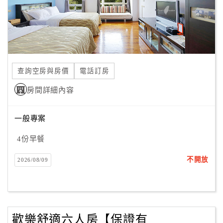
合
作
提
案
查詢空房與房價
電話訂房
飯
房間詳細內容
店
合
作
一般專案
4份早餐
廠
不開放
2026/08/09
商
合
作
歡樂舒適六人房【保證有