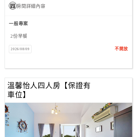
房間詳細內容
訂
一般專案
房
Q&A
2份早餐
不開放
2026/08/09
國
旅
卡
訂
溫馨怡人四人房【保證有
房
車位】
請
款
收
據