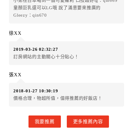
小弟在日本喝到一個可愛蘿莉 口技超好tg：qin669
房者不得要求退其差額。（限原訂飯店）
童顏巨乳還可以LG哦 說了滿意要來推廣的
五、保留住宿權益(保留住房)
Gleezy：qin670
．訂房者因故辦理訂單異動，本飯店可接受
保留住宿金
額3個月
限原訂飯店），異動完成後不得辦理取消退款。
徐XX
（提出申辦日為保留起算日）
．訂房者使用「保留住宿金額」時，請注意！為避免飯
2019-03-26 02:32:27
店客滿，敬請及早計畫，如逾時未提出申辦，視同無條
訂房網站的主動關心十分貼心！
件放棄訂單（住宿權益）。 （限原訂飯店使用）
．每筆訂單異動限定乙次，限原訂飯店，異動完成後不
得辦理取消退款。
張XX
．訂單異動後，訂單費用總計大於原訂單費用總計時，
訂房者應補足差額。 限原訂飯店
2018-01-27 10:30:19
．訂單異動後，訂單費用總計小於原訂單費用總計時，
價格合理，物超所值，值得推薦的好飯店！
訂房者不得要求退其差額。限原訂飯店
六、取消訂單
我要推薦
更多推薦內容
訂房者因故取消訂單辦理退款，依下列標準申辦：
◎住房日7天前辦理者，訂單費用扣除總計0%為手續費