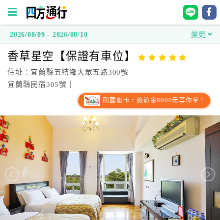
2026/08/09 - 2026/08/10
變更
四
香草星空【保證有車位】
方
通
住址：宜蘭縣五結鄉大眾五路300號
行
宜蘭縣民宿305號｜
訂
刷國旅卡，旅遊金8000元等你拿！
房
台
灣
訂
房
直