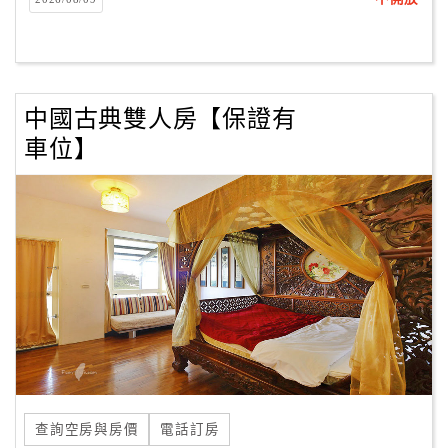
客
服
聯
絡
中國古典雙人房【保證有
單
車位】
Line
線
上
客
服
紅
利
查
查詢空房與房價
電話訂房
詢