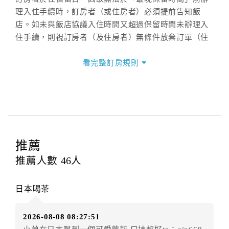
理入住手續時，訂房者（或住房者）必須提前告知飯
店。如未與飯店協議入住時間又超過保留時間未辦理入
住手續，則視訂房者（及住房者）無條件放棄訂單（住
宿權益）。
看完整訂房規則
三、退房手續(Check out)
本飯店退房時間(Check-out)為 （
11:00
），訂房者與飯
店之其他交易﹝如續住、加床、餐費、小費、電話費...
等﹞所發生之費用，必須與飯店現場結清。
四、訂單異動
訂房者應於
入住前8日
（不含入住當日）提出申辦，如未
推薦
提出申辦不得異動訂單。
推薦人數
46
人
每筆訂單異動限定
乙
次，限原訂飯店，異動完成後不得
辦理取消退款。
日本喝茶
訂單異動後，訂單費用總計大於原訂單費用總計時，訂
房者應補足差額。（限原訂飯店）
2026-08-08 08:27:51
訂單異動後，訂單費用總計小於原訂單費用總計時，訂