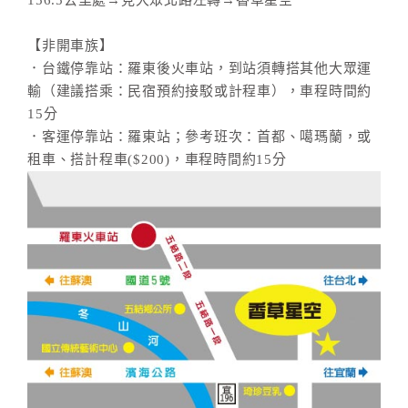
156.5公里處→見大眾北路左轉→香草星空
【非開車族】
．台鐵停靠站：羅東後火車站，到站須轉搭其他大眾運
輸（建議搭乘：民宿預約接駁或計程車），車程時間約
15分
．客運停靠站：羅東站；參考班次：首都、噶瑪蘭，或
租車、搭計程車($200)，車程時間約15分