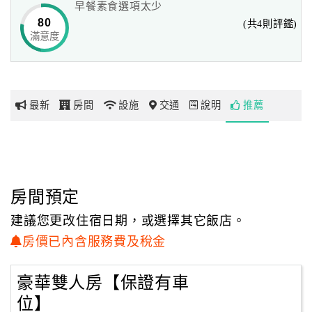
早餐素食選項太少
80
(共4則評鑑)
滿意度
網
紅
帶
你
最新
房間
設施
交通
說明
推薦
玩
玩
樂
地
房間預定
圖
建議您更改住宿日期，或選擇其它飯店。
顧
房價已內含服務費及稅金
客
服
豪華雙人房【保證有車
務
位】