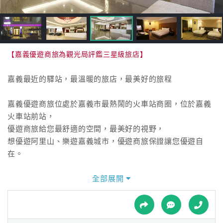
接
跟
飯
店
訂
【嘉義優遊商旅為觀光局評鑑三星級旅店】
房
HOT
嘉義最近的驛站，最溫暖的旅店，最美好的旅程
嘉義優遊商旅位處於嘉義市最熱鬧的火車站商圈，位於嘉義
特
火車站前站，
色
優遊商旅給您最舒適的空間，最美好的視野，
民
想優遊阿里山、樂遊嘉義城市，優遊商旅保證讓您優遊自
宿
在。
嘉義優遊商旅房型的色系與設計栩栩如生的描繪台灣寶島的
全部展開
全
春夏秋冬之美，
球
無論是粉紅色系的春花、淡藍色系夏海、深紅色系的秋楓、
租
車
或者是純白色系的冬雪，