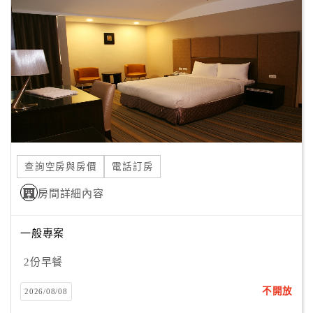
顧
客
滿
意
度
訂
單
查詢空房與房價
電話訂房
管
理
房間詳細內容
一般專案
會
員
2份早餐
帳
戶
不開放
2026/08/08