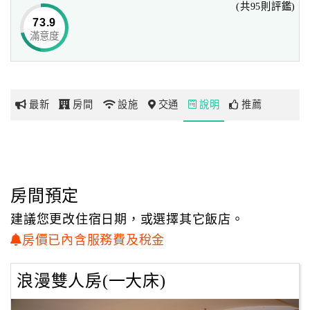
(共95則評鑑)
皆能巧妙的展現，進而使你和我拼湊出每一個屬於自己的美
73.9
好回憶。
滿意度
網
入住優遊商旅，不管是洽公或是旅遊，都可輕鬆體驗嘉義縣
紅
市的便利交通及旅遊、美食購物的樂趣。
帶
你
無論是賞鳥勝地鰲鼓溼地、東石漁人碼頭、阿里山森林遊樂
最新
房間
設施
交通
說明
推薦
玩
區，或是嘉義市的休閒育樂等地，
藉由商圈附近的大眾交通工具讓您一次走訪。
走訪嘉義市區，感受當中的美食風情，以及不同於大都市的
玩
夜間生活，
樂
不論是三天兩夜或兩天一夜的行程，都將帶給您最豐富的旅
地
房間預定
遊回憶！
圖
建議您更改住宿日期，或選擇其它飯店。
從優遊商旅開車到阿里山，大約一個半小時車程，
顧
房價已內含服務費及稅金
阿里山有日出、雲海、小火車和神木吉野櫻，賞不盡的美
客
景，等您來體驗喔！
服
浪漫雙人房(一大床)
務