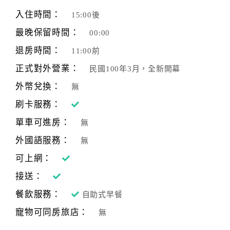
旅
伴
入住時間：
15:00後
計
最晚保留時間：
00:00
劃
退房時間：
11:00前
正式對外營業：
民國100年3月，全新開幕
商
品
外幣兌換：
無
宣
刷卡服務：
傳
單車可進房：
無
外國語服務：
無
可上網：
接送：
餐飲服務：
自助式早餐
寵物可同房旅店：
無