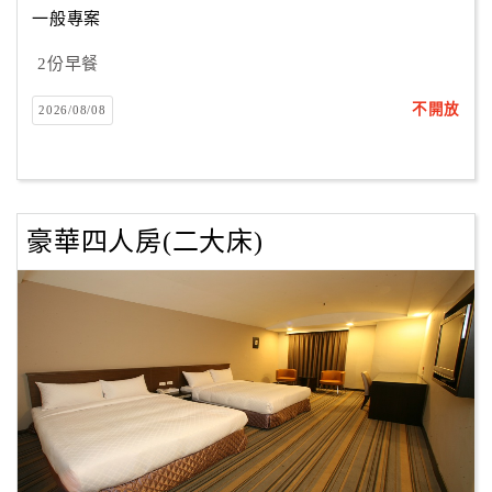
一般專案
2份早餐
訂
房
不開放
2026/08/08
Q&A
國
旅
豪華四人房(二大床)
卡
訂
房
請
款
收
據