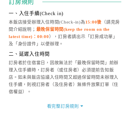
訂房規則
話方式異動
訂單。
※非客服時間之申辦異動，皆為次日計算及辦理。
一、入住手續(Check in)
五、客服時間
本飯店接受辦理入住時間(Check-in)為
15:00後
（請見房
間介紹說明；
最晚保留時間(keep the room on the
週一至週日，上午9:00～晚上6:00
latest time)：00:00
），訂房者請出示「訂房成功單」
六、聯絡方式
及「身份證件」以便辦理。
週一至週日：
客服聯絡單
、
LINE@
、電話：
二、延遲入住時間
(07)9682715 。
訂房者於住宿當日，因故無法於「最晚保留時間」前辦
理入住手續時，訂房者（或住房者）必須提前告知飯
店。如未與飯店協議入住時間又超過保留時間未辦理入
住手續，則視訂房者（及住房者）無條件放棄訂單（住
宿權益）。
三、退房手續(Check out)
看完整訂房規則
本飯店退房時間(Check-out)為 （
11:00前
），訂房者與
飯店之其他交易﹝如續住、加床、餐費、小費、電話
費...等﹞所發生之費用，必須與飯店現場結清。