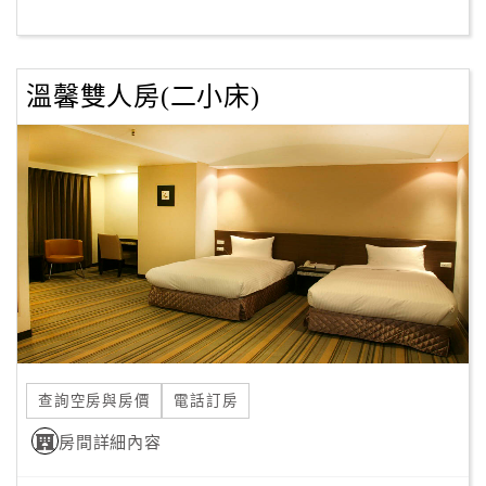
客
服
溫馨雙人房(二小床)
聯
絡
單
Line
線
上
客
服
查詢空房與房價
電話訂房
紅
利
房間詳細內容
查
詢