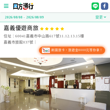
2026/08/08 - 2026/08/09
變更
四
嘉義優遊商旅
方
通
住址：60041嘉義市中山路617號11.12.13.15樓
行
嘉義市旅館037號｜
訂
刷國旅卡，旅遊金8000元等你拿！
房
台
灣
訂
房
直