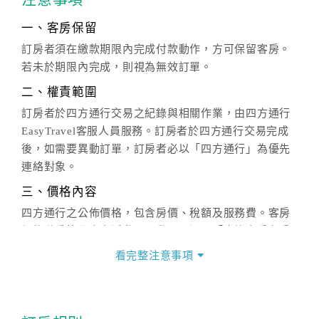
一、客房保留
訂房者須在繳款期限內完成付款動作，方可保留客房。
若未於期限內完成，則視為無效訂單。
二、權責範圍
訂房者於四方通行交易之紀錄與相關作業，由四方通行
EasyTravel客服人員服務。訂房者於四方通行交易完成
後，如需要異動訂單，訂房者必以「四方通行」為優先
連絡對象。
三、價格內容
四方通行之公佈價格，包含房價、稅額及服務費。客房
價格隨季節及人文活動而異動，以選項「查詢空房與房
價」之當日價格為標準。
看完整注意事項
四、訂單異動
訂房成功後，訂房者如需異動內容，須於住房前在四方
通行「客服聯絡單」提出申辦，四方通行
恕不接受以電