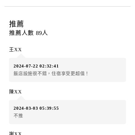
四、訂單異動
訂房者應於
入住前2日
（不含入住當日）提出申辦，如未
提出申辦不得異動訂單。
推薦
每筆訂單異動限定
乙
次，限原訂飯店，異動完成後不得
推薦人數
89
人
辦理取消退款。
訂單異動後，訂單費用總計大於原訂單費用總計時，訂
王XX
房者應補足差額。（限原訂飯店）
訂單異動後，訂單費用總計小於原訂單費用總計時，訂
2024-07-22 02:32:41
房者不得要求退其差額。（限原訂飯店）
飯店設施很不錯，住宿享受更超值！
五、保留住宿權益(保留住房)
．訂房者因故辦理訂單異動，本飯店可接受
保留住宿金
陳XX
額3個月
限原訂飯店），異動完成後不得辦理取消退款。
（提出申辦日為保留起算日）
2024-03-03 05:39:55
．訂房者使用「保留住宿金額」時，請注意！為避免飯
不推
店客滿，敬請及早計畫，如逾時未提出申辦，視同無條
件放棄訂單（住宿權益）。 （限原訂飯店使用）
．每筆訂單異動限定乙次，限原訂飯店，異動完成後不
謝XX