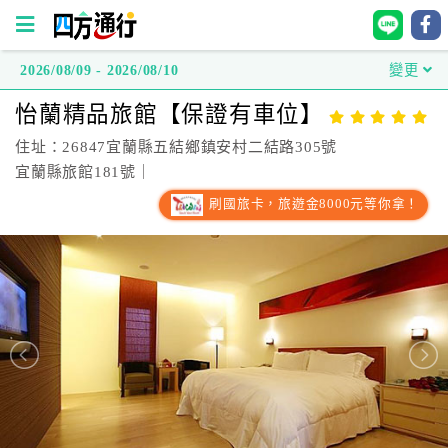
2026/08/09 - 2026/08/10
變更
四
怡蘭精品旅館【保證有車位】
方
通
住址：26847宜蘭縣五結鄉鎮安村二結路305號
行
宜蘭縣旅館181號｜
訂
刷國旅卡，旅遊金8000元等你拿！
房
台
灣
訂
房
直