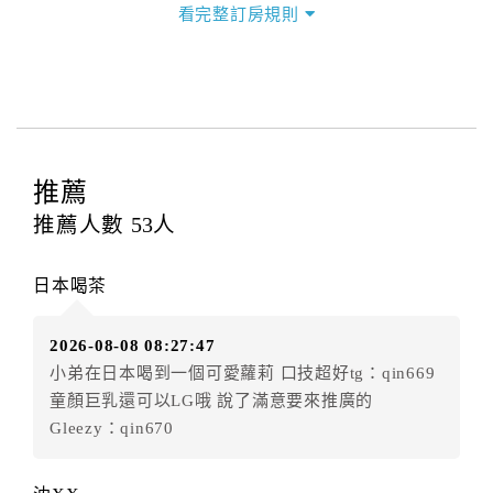
看完整訂房規則
本飯店退房時間(Check-out)為 （
12:00
），訂房者與飯
店之其他交易﹝如續住、加床、餐費、小費、電話費...
等﹞所發生之費用，必須與飯店現場結清。
四、訂單異動
訂房者應於
入住前2日
（不含入住當日）提出申辦，如未
提出申辦不得異動訂單。
推薦
每筆訂單異動限定
乙
次，限原訂飯店，異動完成後不得
推薦人數
53
人
辦理取消退款。
訂單異動後，訂單費用總計大於原訂單費用總計時，訂
日本喝茶
房者應補足差額。（限原訂飯店）
訂單異動後，訂單費用總計小於原訂單費用總計時，訂
2026-08-08 08:27:47
房者不得要求退其差額。（限原訂飯店）
小弟在日本喝到一個可愛蘿莉 口技超好tg：qin669
五、保留住宿權益(保留住房)
童顏巨乳還可以LG哦 說了滿意要來推廣的
．訂房者因故辦理訂單異動，本飯店可接受
保留住宿金
Gleezy：qin670
額12個月
限原訂飯店），異動完成後不得辦理取消退
款。（提出申辦日為保留起算日）