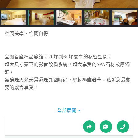
接
跟
飯
店
訂
空間美學‧怡蘭自得
房
HOT
宜蘭首座精品旅館，20坪到60坪獨享的私密空間，
超大尺寸豪華的影音設備系統，超大享受的SPA石材按摩浴
特
缸，
色
無論是天光美景還是異國時尚，絕對極盡奢華，貼近您最想
民
要的感官享受！
宿
全部展開
全
球
租
車