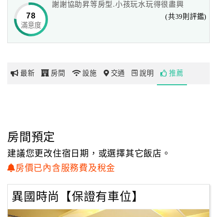
謝謝協助昇等房型.小孩玩水玩得很盡興
78
(共39則評鑑)
滿意度
網
紅
帶
你
最新
房間
設施
交通
說明
推薦
玩
玩
樂
地
房間預定
圖
建議您更改住宿日期，或選擇其它飯店。
顧
房價已內含服務費及稅金
客
服
異國時尚【保證有車位】
務