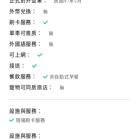
正式對外營業：
民國97年5月
合
外幣兌換：
無
作
提
刷卡服務：
案
單車可進房：
無
外國語服務：
無
飯
可上網：
店
接送：
合
作
餐飲服務：
非自助式早餐
寵物可同房旅店：
無
廠
商
合
設施與服務：
作
現場刷卡服務
設施與服務：