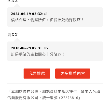
沈XX
．訂房者使用「保留住宿金額」時，請注意！為避免飯
店客滿，敬請及早計畫，如逾時未提出申辦，視同無條
2024-06-19 02:32:41
件放棄訂單（住宿權益）。 （限原訂飯店使用）
價格合理，物超所值，值得推薦的好飯店！
．每筆訂單異動限定乙次，限原訂飯店，異動完成後不
得辦理取消退款。
．訂單異動後，訂單費用總計大於原訂單費用總計時，
油XX
訂房者應補足差額。 限原訂飯店
．訂單異動後，訂單費用總計小於原訂單費用總計時，
2018-06-29 07:31:05
訂房者不得要求退其差額。限原訂飯店
訂房網站的主動關心十分貼心！
六、取消訂單
訂房者因故取消訂單辦理退款，依下列標準申辦：
我要推薦
更多推薦內容
◎住房日3天前辦理者，訂單費用扣除總計0%為手續費
◎住房日1天前辦理者，訂單費用扣除總計50%為手續費
◎住房日當日辦理者，訂單費用扣除總計100%為手續費
「本網站位在台灣，網站資料由飯店提供，營業人名稱 :
◎住房日當日不得辦理。
怡蘭股份有限公司，統一編號 : 27873816」
◎住房日當日未辦理入住手續者，視同住房，已付訂單
之訂金將全額沒收。