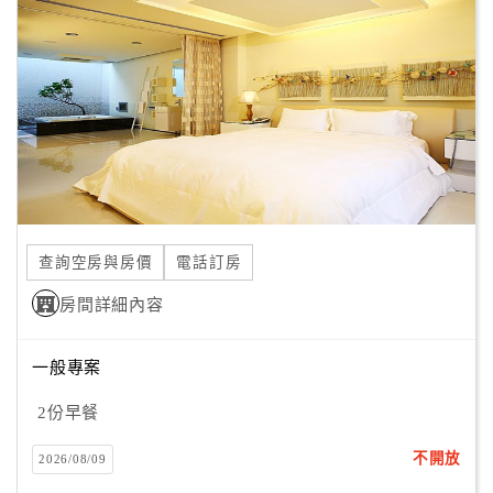
顧
客
滿
意
度
訂
單
查詢空房與房價
電話訂房
管
理
房間詳細內容
一般專案
會
員
2份早餐
帳
戶
不開放
2026/08/09