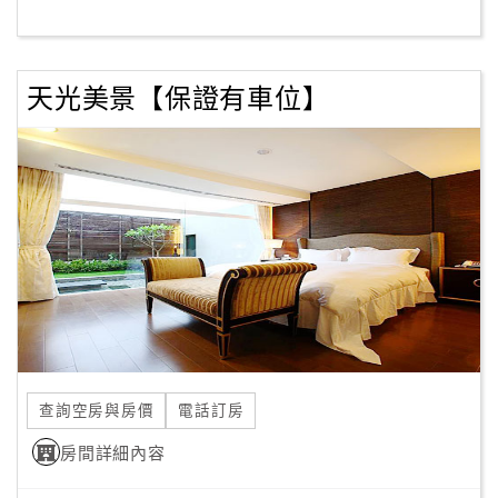
客
服
天光美景【保證有車位】
聯
絡
單
Line
線
上
客
服
查詢空房與房價
電話訂房
紅
利
房間詳細內容
查
詢