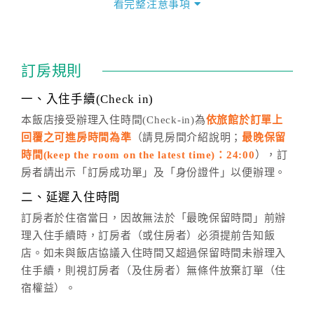
看完整注意事項
四、訂單異動
訂房成功後，訂房者如需異動內容，須於住房前在四方
通行「客服聯絡單」提出申辦，四方通行
恕不接受以電
訂房規則
話方式異動
訂單。
※非客服時間之申辦異動，皆為次日計算及辦理。
一、入住手續(Check in)
五、客服時間
本飯店接受辦理入住時間(Check-in)為
依旅館於訂單上
回覆之可進房時間為準
（請見房間介紹說明；
最晚保留
週一至週日，上午9:00～晚上6:00
時間(keep the room on the latest time)：24:00
），訂
六、聯絡方式
房者請出示「訂房成功單」及「身份證件」以便辦理。
週一至週日：
客服聯絡單
、
LINE@
、電話：
二、延遲入住時間
(07)9682715 。
訂房者於住宿當日，因故無法於「最晚保留時間」前辦
理入住手續時，訂房者（或住房者）必須提前告知飯
店。如未與飯店協議入住時間又超過保留時間未辦理入
住手續，則視訂房者（及住房者）無條件放棄訂單（住
宿權益）。
三、退房手續(Check out)