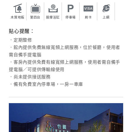
旅
伴
計
木質地板
第四台
按摩浴缸
停車場
刷卡
上網
劃
貼心提醒：
．定期整修
商
．館內提供免費無線寬頻上網服務，位於餐廳，使用者
品
需自備手提電腦
宣
．客房內提供免費有線寬頻上網服務，使用者需自備手
傳
提電腦／可提供傳輸線使用
．尚未提供接送服務
．備有免費室內停車場，一房一車庫