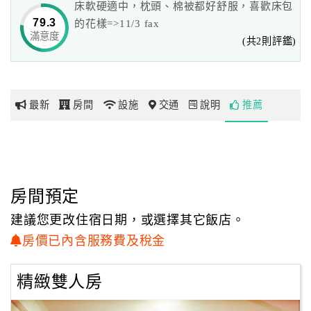
床軟硬適中，枕頭、棉被都好舒服，喜歡床包
能夠暫時忘卻屬於城市的喧鬧，沉浸在這個舒適的住所，
79.3
的花樣=>11/3 fax
陶醉在這個空氣清新、處處美景的夢中之地。
滿意度
網
(共2則評鑑)
紅
花蓮麗都小築用心打造這塊屬於花蓮的美麗角落，
帶
希望各位旅客來此作客，都能覓得難忘回憶…在記憶中留下一個
你
美麗的夢。
最新
房間
設施
交通
說明
推薦
玩
玩
樂
地
房間預定
圖
建議您更改住宿日期，或選擇其它飯店。
顧
房價已內含服務費及稅金
客
服
精緻雙人房
務