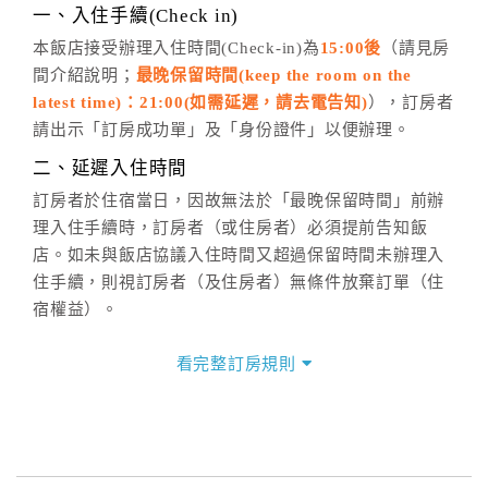
※非客服時間之申辦異動，皆為次日計算及辦理。
一、入住手續(Check in)
五、客服時間
本飯店接受辦理入住時間(Check-in)為
15:00後
（請見房
間介紹說明；
最晚保留時間(keep the room on the
週一至週日，上午9:00～晚上6:00
latest time)：21:00(如需延遲，請去電告知)
），訂房者
六、聯絡方式
請出示「訂房成功單」及「身份證件」以便辦理。
週一至週日：
客服聯絡單
、
LINE@
、電話：
二、延遲入住時間
(07)9682715 。
訂房者於住宿當日，因故無法於「最晚保留時間」前辦
理入住手續時，訂房者（或住房者）必須提前告知飯
店。如未與飯店協議入住時間又超過保留時間未辦理入
住手續，則視訂房者（及住房者）無條件放棄訂單（住
宿權益）。
三、退房手續(Check out)
看完整訂房規則
本飯店退房時間(Check-out)為 （
11:00前
），訂房者與
飯店之其他交易﹝如續住、加床、餐費、小費、電話
費...等﹞所發生之費用，必須與飯店現場結清。
四、訂單異動