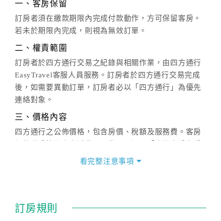
一、客房保留
訂房者須在繳款期限內完成付款動作，方可保留客房。
若未於期限內完成，則視為無效訂單。
二、權責範圍
訂房者於四方通行交易之紀錄與相關作業，由四方通行
EasyTravel客服人員服務。訂房者於四方通行交易完成
後，如需要異動訂單，訂房者必以「四方通行」為優先
連絡對象。
三、價格內容
四方通行之公佈價格，包含房價、稅額及服務費。客房
價格隨季節及人文活動而異動，以選項「查詢空房與房
價」之當日價格為標準。
看完整注意事項
四、訂單異動
訂房成功後，訂房者如需異動內容，須於住房前在四方
通行「客服聯絡單」提出申辦，四方通行
恕不接受以電
訂房規則
話方式異動
訂單。