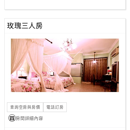
客
服
玫瑰三人房
聯
絡
單
Line
線
上
客
服
查詢空房與房價
電話訂房
紅
利
房間詳細內容
查
詢