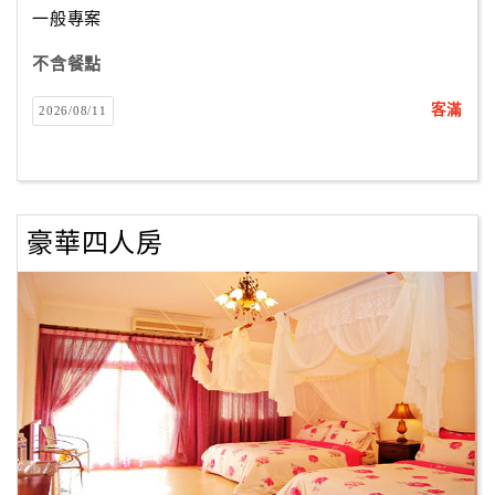
一般專案
不含餐點
訂
房
客滿
2026/08/11
Q&A
國
旅
豪華四人房
卡
訂
房
請
款
收
據