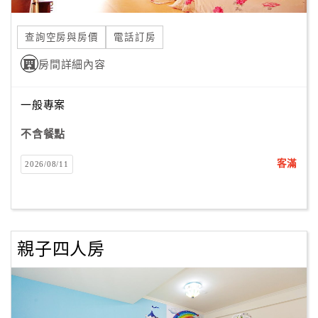
合
作
查詢空房與房價
電話訂房
提
房間詳細內容
案
一般專案
飯
店
不含餐點
合
客滿
2026/08/11
作
廠
商
親子四人房
合
作