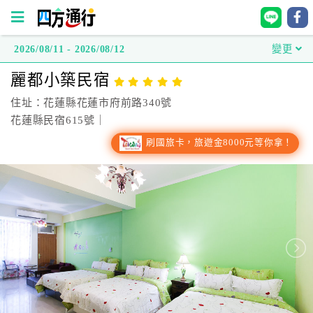
2026/08/11 - 2026/08/12
變更
四
麗都小築民宿
方
通
住址：花蓮縣花蓮市府前路340號
行
花蓮縣民宿615號｜
訂
刷國旅卡，旅遊金8000元等你拿！
房
台
灣
訂
房
直