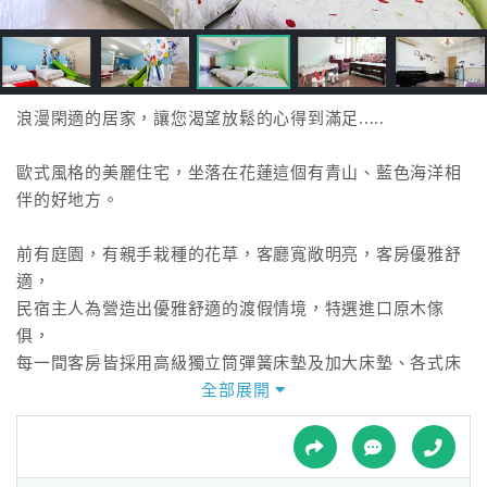
接
跟
飯
店
訂
浪漫閑適的居家，讓您渴望放鬆的心得到滿足.....
房
HOT
歐式風格的美麗住宅，坐落在花蓮這個有青山、藍色海洋相
伴的好地方。
特
前有庭園，有親手栽種的花草，客廳寬敞明亮，客房優雅舒
色
適，
民
民宿主人為營造出優雅舒適的渡假情境，特選進口原木傢
宿
俱，
每一間客房皆採用高級獨立筒彈簧床墊及加大床墊、各式床
幔與進口寢具。
全部展開
全
球
為的是…希望每個來此作客的旅人，
租
車
都能感受麗都小築像家一樣的溫馨環境，