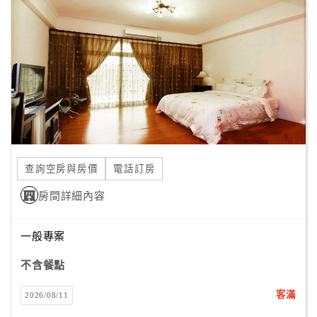
顧
客
滿
意
度
訂
單
查詢空房與房價
電話訂房
管
理
房間詳細內容
一般專案
會
員
不含餐點
帳
戶
客滿
2026/08/11