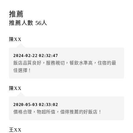
訂房者應於
入住前8日
（不含入住當日）提出申辦，如未
提出申辦不得異動訂單。
推薦
每筆訂單異動限定
乙
次，限原訂飯店，異動完成後不得
推薦人數
56
人
辦理取消退款。
訂單異動後，訂單費用總計大於原訂單費用總計時，訂
陳XX
房者應補足差額。（限原訂飯店）
訂單異動後，訂單費用總計小於原訂單費用總計時，訂
2024-02-22 02:32:47
房者不得要求退其差額。（限原訂飯店）
飯店品質良好，服務親切，餐飲水準高，住宿的最
五、保留住宿權益(保留住房)
佳選擇！
．訂房者因故辦理訂單異動，本飯店可接受
保留住宿金
額3個月
限原訂飯店），異動完成後不得辦理取消退款。
陳XX
（提出申辦日為保留起算日）
．訂房者使用「保留住宿金額」時，請注意！為避免飯
2020-05-03 02:33:02
店客滿，敬請及早計畫，如逾時未提出申辦，視同無條
價格合理，物超所值，值得推薦的好飯店！
件放棄訂單（住宿權益）。 （限原訂飯店使用）
．每筆訂單異動限定乙次，限原訂飯店，異動完成後不
得辦理取消退款。
王XX