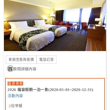
客
服
聯
絡
單
Line
線
查詢空房與房價
電話訂房
上
客
房間詳細內容
服
優惠專案
2026 福容假期一泊一食(2026-01-01~2026-12-31)
紅
活動內容
利
查
2份早餐
詢