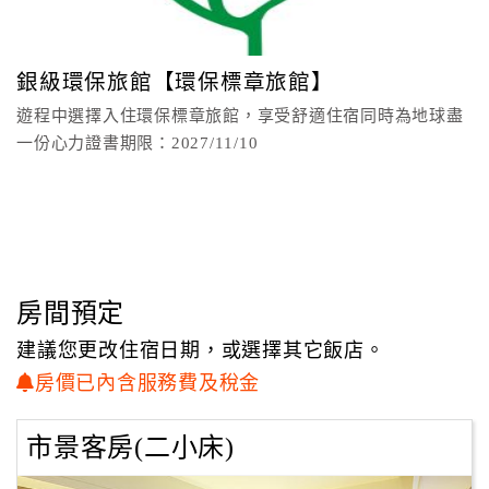
顧
客
銀級環保旅館【環保標章旅館】
滿
遊程中選擇入住環保標章旅館，享受舒適住宿同時為地球盡
意
一份心力證書期限：2027/11/10
度
訂
單
管
理
房間預定
建議您更改住宿日期，或選擇其它飯店。
會
房價已內含服務費及稅金
員
帳
市景客房(二小床)
戶