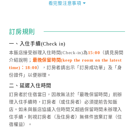
價」之當日價格為標準。
看完整注意事項
四、訂單異動
訂房成功後，訂房者如需異動內容，須於住房前在四方
通行「客服聯絡單」提出申辦，四方通行
恕不接受以電
訂房規則
話方式異動
訂單。
※非客服時間之申辦異動，皆為次日計算及辦理。
一、入住手續(Check in)
五、客服時間
本飯店接受辦理入住時間(Check-in)為
15:00
（請見房間
介紹說明；
最晚保留時間(keep the room on the latest
週一至週日，上午9:00～晚上6:00
time)：18:00
），訂房者請出示「訂房成功單」及「身
六、聯絡方式
份證件」以便辦理。
週一至週日：
客服聯絡單
、
LINE@
、電話：
二、延遲入住時間
(07)9682715 。
訂房者於住宿當日，因故無法於「最晚保留時間」前辦
理入住手續時，訂房者（或住房者）必須提前告知飯
店。如未與飯店協議入住時間又超過保留時間未辦理入
住手續，則視訂房者（及住房者）無條件放棄訂單（住
宿權益）。