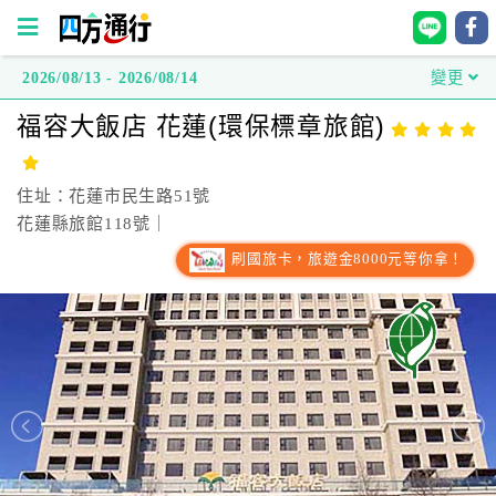
2026/08/13 - 2026/08/14
變更
四
福容大飯店 花蓮(環保標章旅館)
方
通
行
住址：花蓮市民生路51號
訂
花蓮縣旅館118號｜
房
刷國旅卡，旅遊金8000元等你拿！
台
灣
訂
房
直