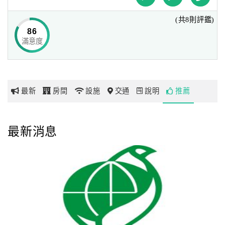
(共8則評鑑)
福容花蓮結合東部原住民特色，
網
86
整體設計與內部細節皆流露濃厚原住民風。
紅
滿意度
飯店樓高16層，提供257間舒適客房，內有麗泉SPA、三溫
帶
暖、露天泳池、
你
健身房、星光大道KTV、酒吧等娛樂設施，提供戶外踏青外
玩
的舒適選擇。
最新
房間
設施
交通
說明
推薦
多功能的宴會廳及田園咖啡廳，提供精選美味佳餚，
玩
滿足您追求細緻的品味，也是會議兼度假的最佳選擇。
樂
最新消息
不論您是旅遊背包客或是參加會議的商務人士，皆能在花蓮
地
的好山好水裡得到滿足。
圖
顧
福容花蓮緊鄰花蓮港邊，可遠眺美麗的太平洋景色，或目視
客
出航的遠方輪船，
服
忘卻煩憂，沉浸於碧海、藍天與青山的景色中，優閒度過每
務
一個珍貴假期。