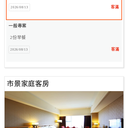
客滿
2026/08/13
訂
房
一般專案
Q&A
2份早餐
客滿
2026/08/13
國
旅
卡
訂
房
市景家庭客房
請
款
收
據