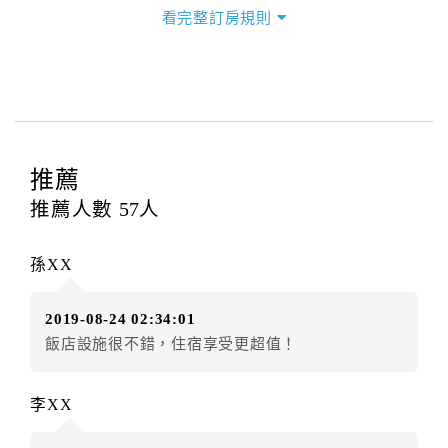
三、退房手續(Check out)
看完整訂房規則
本飯店退房時間(Check-out)為 （
11:00
），訂房者與飯
店之其他交易﹝如續住、加床、餐費、小費、電話費...
等﹞所發生之費用，必須與飯店現場結清。
四、訂單異動
訂房者應於
入住前2日
（不含入住當日）提出申辦，如未
提出申辦不得異動訂單。
推薦
每筆訂單異動限定
乙
次，限原訂飯店，異動完成後不得
推薦人數
57
人
辦理取消退款。
訂單異動後，訂單費用總計大於原訂單費用總計時，訂
孫XX
房者應補足差額。（限原訂飯店）
訂單異動後，訂單費用總計小於原訂單費用總計時，訂
2019-08-24 02:34:01
房者不得要求退其差額。（限原訂飯店）
飯店設施很不錯，住宿享受更超值！
五、保留住宿權益(保留住房)
．訂房者因故辦理訂單異動，本飯店可接受
保留住宿金
李XX
額12個月
限原訂飯店），異動完成後不得辦理取消退
款。（提出申辦日為保留起算日）