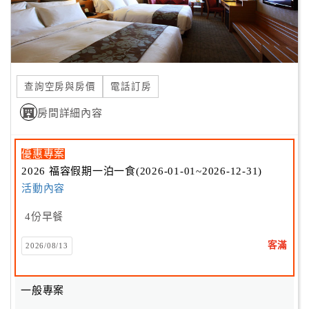
合
作
提
案
查詢空房與房價
電話訂房
房間詳細內容
飯
店
合
優惠專案
作
2026 福容假期一泊一食(2026-01-01~2026-12-31)
活動內容
廠
4份早餐
商
合
客滿
2026/08/13
作
一般專案