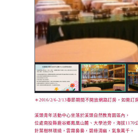
＊2016/2/6-2/13春節期間不開放網路訂房，
溪頭青年活動中心坐落於溪頭自然教育園區內，
位處南投縣鹿谷鄉鳳凰山麓、大學池旁，海拔1170
針葉樹林環繞，雲霧裊裊，碧綠清幽，氣象萬千。