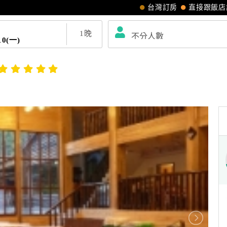
台灣訂房
直接跟飯店
1
晚
10(一)