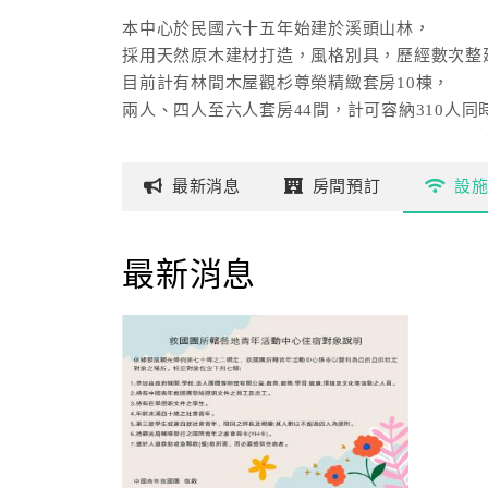
本中心於民國六十五年始建於溪頭山林，
採用天然原木建材打造，風格別具，歷經數次整
目前計有林間木屋觀杉尊榮精緻套房10棟，
兩人、四人至六人套房44間，計可容納310人同
意境典雅，引人入勝，龍門客棧式餐廳提供當地特
不論個人、家庭觀光旅遊或員工教育訓練，
最新
消息
房間
預訂
設
都讓您沉浸在好山好水之餘，盡情享受渡假的幽
中心設有大禮堂，可供 300~400 人集會，
最新消息
燈光、音響、電（移）動式銀幕、白板、表演舞
另有分組教室二間及自我表演場兼會議室
可容納50人小型企業、機關團體會議訓練，亦可