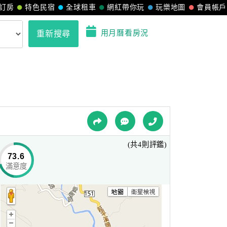
訂房
特色民宿
全球租車
網紅帶你玩
玩樂地圖
會員帳戶
用月曆看房況
重新搜尋
(共4則評鑑)
73.6
滿意度