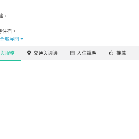
建，
時住宿，
色餐可供450人同時用餐；
全部展開
施
與服務
交通
與週邊
入住
說明
推薦
閒氣氛。
台樣樣俱全，
作為夜間卡拉OK歡唱最佳場所。