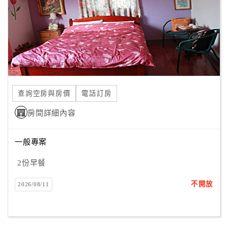
旅
伴
計
劃
商
品
查詢空房與房價
電話訂房
宣
傳
房間詳細內容
一般專案
2份早餐
不開放
2026/08/11