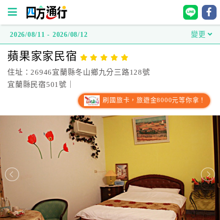
2026/08/11 - 2026/08/12
變更
四
蘋果家家民宿
方
通
住址：26946宜蘭縣冬山鄉九分三路128號
行
宜蘭縣民宿501號｜
訂
刷國旅卡，旅遊金8000元等你拿！
房
台
灣
訂
房
直