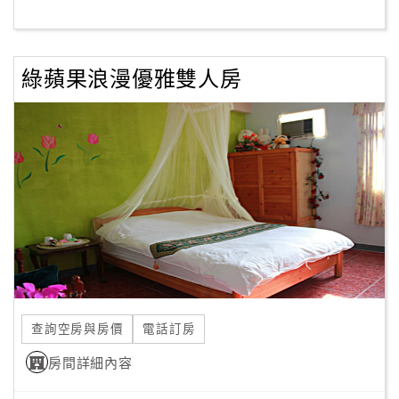
客
服
綠蘋果浪漫優雅雙人房
聯
絡
單
Line
線
上
客
服
查詢空房與房價
電話訂房
紅
利
房間詳細內容
查
詢