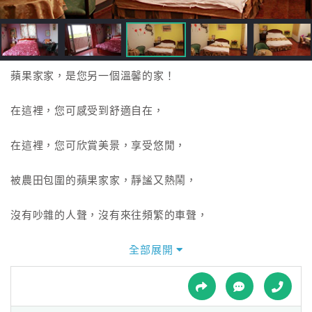
接
跟
飯
店
訂
蘋果家家，是您另一個溫馨的家！
房
HOT
在這裡，您可感受到舒適自在，
在這裡，您可欣賞美景，享受悠閒，
特
色
被農田包圍的蘋果家家，靜謐又熱鬧，
民
宿
沒有吵雜的人聲，沒有來往頻繁的車聲，
在這裡，耳朵聽到的，只有屋外田野的蟲鳴鳥叫、
全部展開
全
球
屋內的美麗音樂
租
車