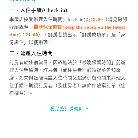
話方式異動
訂單。
※非客服時間之申辦異動，皆為次日計算及辦理。
一、入住手續(Check in)
五、客服時間
本飯店接受辦理入住時間(Check-in)為
15:00
（請見房間
介紹說明；
最晚保留時間(keep the room on the latest
週一至週日，上午9:00～晚上6:00
time)：21:00
），訂房者請出示「訂房成功單」及「身
六、聯絡方式
份證件」以便辦理。
週一至週日：
客服聯絡單
、
LINE@
、電話：
二、延遲入住時間
(07)9682715 。
訂房者於住宿當日，因故無法於「最晚保留時間」前辦
理入住手續時，訂房者（或住房者）必須提前告知飯
店。如未與飯店協議入住時間又超過保留時間未辦理入
住手續，則視訂房者（及住房者）無條件放棄訂單（住
宿權益）。
三、退房手續(Check out)
看完整訂房規則
本飯店退房時間(Check-out)為 （
11:00
），訂房者與飯
店之其他交易﹝如續住、加床、餐費、小費、電話費...
等﹞所發生之費用，必須與飯店現場結清。