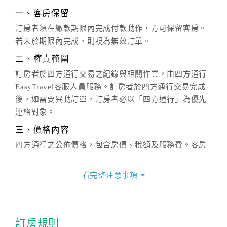
一、客房保留
訂房者須在繳款期限內完成付款動作，方可保留客房。
若未於期限內完成，則視為無效訂單。
二、權責範圍
訂房者於四方通行交易之紀錄與相關作業，由四方通行
EasyTravel客服人員服務。訂房者於四方通行交易完成
後，如需要異動訂單，訂房者必以「四方通行」為優先
連絡對象。
三、價格內容
四方通行之公佈價格，包含房價、稅額及服務費。客房
價格隨季節及人文活動而異動，以選項「查詢空房與房
價」之當日價格為標準。
看完整注意事項
四、訂單異動
訂房成功後，訂房者如需異動內容，須於住房前在四方
通行「客服聯絡單」提出申辦，四方通行
恕不接受以電
訂房規則