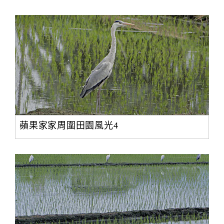
蘋果家家周圍田園風光4