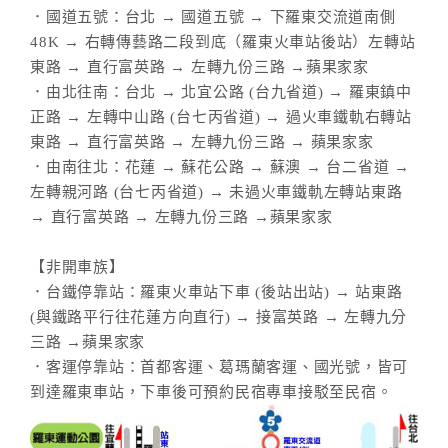
．國道五號：台北 → 國道五號 → 下羅東交流道南側
48K → 右轉傳藝路二段到底（羅東火車站後站）左轉站
東路 → 直行富英路 → 左轉九份三路 →蘋果家家
．由北往南：台北 → 北宜公路 (台九省道) → 羅東鎮中
正路 → 左轉中山路 (台七丙省道) → 過火車鐵軌右轉站
東路 → 直行富英路 → 左轉九份三路 → 蘋果家家
．由南往北：花蓮 → 蘇花公路 → 蘇澳 → 台二省道 →
左轉親河路 (台七丙省道) → 未過火車鐵軌左轉站東路
→ 直行富英路 → 左轉九份三路 →蘋果家家
【非開車族】
．台鐵停靠站：羅東火車站下車 (後站出站) → 站東路
(與鐵路平行往花蓮方向直行) → 接富英路 → 左轉九分
三路 →蘋果家家
．客運停靠站：首都客運、葛瑪蘭客運、國光號，皆可
到達羅東車站，下車後可預約民宿專車接駁至民宿。