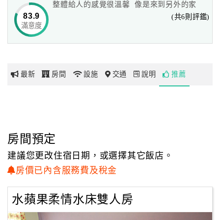
整體給人的感覺很溫馨 像是來到另外的家
或是偶爾，從遠處傳來火車踏過鐵軌的輕快節奏！
83.9
(共6則評鑑)
滿意度
網
請來與我們一同感受這裡的美好，也感受我們的熱情！
紅
帶
蘋果家家竭誠歡迎您！
你
最新
房間
設施
交通
說明
推薦
玩
玩
樂
地
房間預定
圖
建議您更改住宿日期，或選擇其它飯店。
顧
房價已內含服務費及稅金
客
服
水蘋果柔情水床雙人房
務