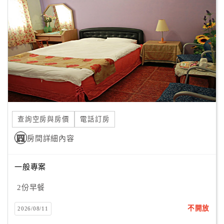
顧
客
滿
意
度
訂
單
查詢空房與房價
電話訂房
管
理
房間詳細內容
一般專案
會
員
2份早餐
帳
戶
不開放
2026/08/11