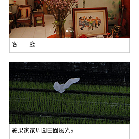
客 廳
蘋果家家周圍田園風光5