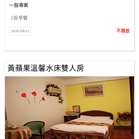
一般專案
2份早餐
訂
房
不開放
2026/08/11
Q&A
國
旅
黃蘋果溫馨水床雙人房
卡
訂
房
請
款
收
據