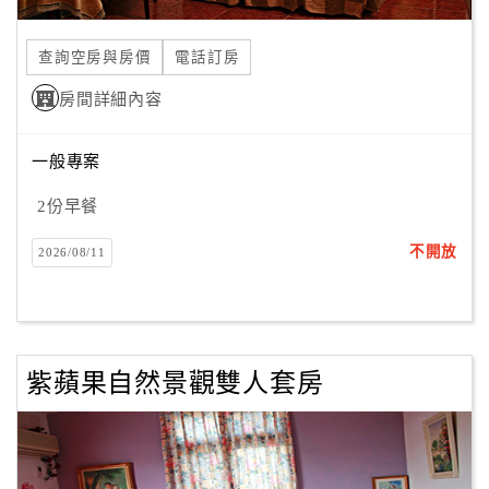
合
作
查詢空房與房價
電話訂房
提
房間詳細內容
案
一般專案
飯
店
2份早餐
合
不開放
2026/08/11
作
廠
商
紫蘋果自然景觀雙人套房
合
作