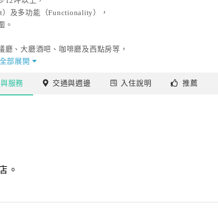
12坪以上，
多功能（Functionality），
圍。
議廳、大廳酒吧、咖啡廳及西點房等，
興品嚐食與藝的精髓,備增用餐情趣。
全部展開
施
與服務
交通
與週邊
入住
說明
推薦
為主軸，
間、大型宴會舞台設備，
，讓宴會展現出與眾不同的高尚格調。
的奢華，將是國內外商務及旅遊者停留苗栗竹南地區的首
店。