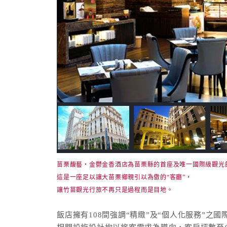
苗栗馥藝‧金鬱金香酒店為苗栗縣的首座及唯一國際級觀光
這是一座足以讓大苗栗鄉親引以為傲的“客廳”，
讓竹苗觀光行旅不再只是過程而是目地。
飯店擁有108間強調“精緻”及“個人化服務”之