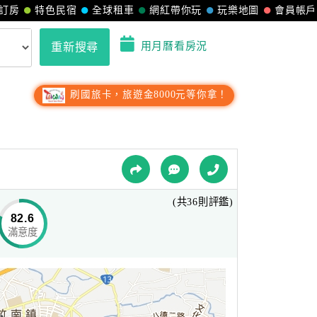
訂房
特色民宿
全球租車
網紅帶你玩
玩樂地圖
會員帳戶
用月曆看房況
重新搜尋
刷國旅卡，旅遊金8000元等你拿！
(共36則評鑑)
82.6
滿意度