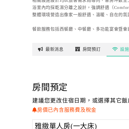
相關設施設計均以旅客需求為導向，客房坪數至少
浴室內均採乾濕分離之設計，強調舒適（Comfort）及
整體環境營造出像家一般舒適、溫暖、自在的氛
餐飲服務包括西餐廳、中餐廳、多功能宴會暨會
特聘專業名廚群以精湛手藝，讓您與您的貴賓盡
最新
消息
房間
預訂
設
全新落成的兆品國際宴會廳以巴洛克式建築風格
以簡約大方的裝潢風格設計，擁有挑高式內裝空
融合層次漸變的LED燈光搭配著個性音樂效果
「苗栗馥藝‧金鬱金香酒店」，簡潔中展現精緻
房間預定
選。
建議您更改住宿日期，或選擇其它飯
房價已內含服務費及稅金
雅緻單人房(一大床)