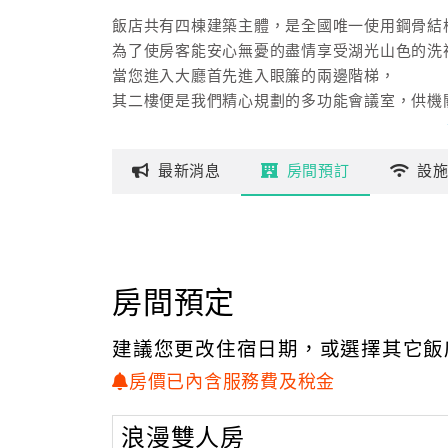
飯店共有四棟建築主體，是全國唯一使用鋼骨結
為了使房客能安心無憂的盡情享受湖光山色的洗
當您進入大廳首先進入眼簾的兩邊階梯，
其二樓便是我們精心規劃的多功能會議室，供機
特別規劃的4間和室套房，溫馨設計的日本風味
最新
消息
房間
預訂
設
如果你是個釣魚高手，不要忘記在湖邊大展身手
而您投宿的天水蓮飯店，是正位於鯉魚穴上，鯉
很久以前沒有柳提前鯉魚潭猶如一隻活躍閃閃發
當日落紅光時照耀在潭面上發出閃閃的亮光有如
房間預定
而中間的柳提從何而來，有著不同的傳說，而我
建議您更改住宿日期，或選擇其它飯
在過去有風水之說一運、二命、三風水而中國人
日據時代因風水之水日本人怕此穴孕育出良相將
房價已內含服務費及稅金
但是你現在卻可以享受有如親臨西湖柳堤般的風
浪漫雙人房