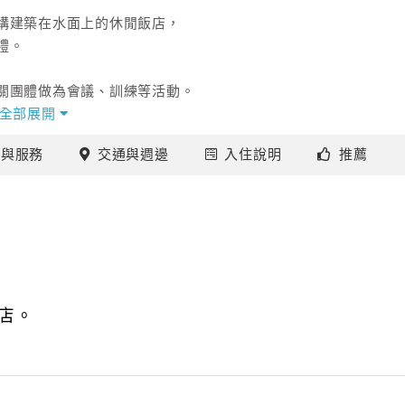
構建築在水面上的休閒飯店，
禮。
關團體做為會議、訓練等活動。
全部展開
讓你享有居家般的放鬆心情。
施
與服務
交通
與週邊
入住
說明
推薦
，體會垂釣之樂，自在度過悠閒放鬆一天。
魚潭正是鯉魚穴之所在，
亮的鯉魚，
鱗片擺動，
一直相信這個傳說，
店。
深信此典，
才而築了一道貫穿魚肚的柳堤，無非是破壞此風水之說。
景。來此絕對不要忘記來此走走。