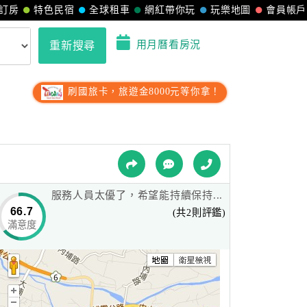
訂房
特色民宿
全球租車
網紅帶你玩
玩樂地圖
會員帳戶
用月曆看房況
重新搜尋
刷國旅卡，旅遊金8000元等你拿！
服務人員太優了，希望能持續保持...
66.7
(共2則評鑑)
滿意度