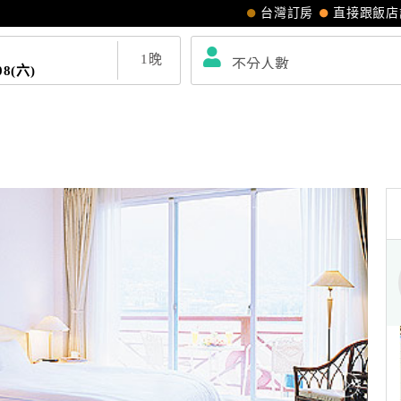
台灣訂房
直接跟飯店
1
晚
08(六)