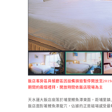
飯店客房區與餐廳區因設備損毀暫停開放至2019
期間約兩個禮拜，開放時間依飯店現場為主
天水蓮大飯店座落於埔里鯉魚潭東面，距埔里鎮
飯店面對著鯉魚潭龍穴，佔據的正是磁場感受最