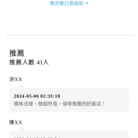
看完整訂房規則
本飯店退房時間(Check-out)為 （
中午12:00前
），訂房
者與飯店之其他交易﹝如續住、加床、餐費、小費、電
話費...等﹞所發生之費用，必須與飯店現場結清。
四、訂單異動
訂房者應於
入住前2日
（不含入住當日）提出申辦，如未
提出申辦不得異動訂單。
推薦
每筆訂單異動限定
乙
次，限原訂飯店，異動完成後不得
推薦人數
41
人
辦理取消退款。
訂單異動後，訂單費用總計大於原訂單費用總計時，訂
洪XX
房者應補足差額。（限原訂飯店）
訂單異動後，訂單費用總計小於原訂單費用總計時，訂
2024-05-06 02:33:18
房者不得要求退其差額。（限原訂飯店）
價格合理，物超所值，值得推薦的好飯店！
五、保留住宿權益(保留住房)
．訂房者因故辦理訂單異動，本飯店可接受
保留住宿金
陳XX
額3個月
限原訂飯店），異動完成後不得辦理取消退款。
（提出申辦日為保留起算日）