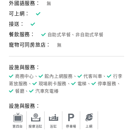
外國語服務：
無
可上網：
訂
接送：
房
Q&A
餐飲服務：
自助式早餐、非自助式早餐
寵物可同房旅店：
無
國
旅
設施與服務：
卡
訂
商務中心、
館內上網服務、
代客叫車、
行李
房
寄放服務、
現場刷卡服務、
電梯、
停車服務、
餐廳、
汽車充電椿
請
設施與服務：
款
收
據
第四台
按摩浴缸
浴缸
停車場
上網