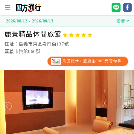
2026/08/12 - 2026/08/13
變更
四
麗景精品休閒旅館
方
通
住址：嘉義市東區嘉南街137號
行
嘉義市旅館060號｜
訂
刷國旅卡，旅遊金8000元等你拿！
房
台
灣
訂
房
直