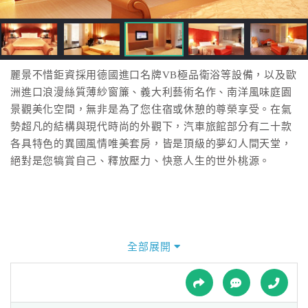
接
跟
飯
店
訂
麗景不惜鉅資採用德國進口名牌VB極品衛浴等設備，以及歐
房
洲進口浪漫絲質薄紗窗簾、義大利藝術名作、南洋風味庭園
HOT
景觀美化空間，無非是為了您住宿或休憩的尊榮享受。在氣
勢超凡的結構與現代時尚的外觀下，汽車旅館部分有二十款
各具特色的異國風情唯美套房，皆是頂級的夢幻人間天堂，
特
絕對是您犒賞自己、釋放壓力、快意人生的世外桃源。
色
民
宿
全部展開
全
球
租
車