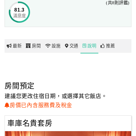
(共8則評鑑)
81.3
滿意度
網
紅
帶
你
最新
房間
設施
交通
說明
推薦
玩
玩
樂
地
房間預定
圖
建議您更改住宿日期，或選擇其它飯店。
顧
房價已內含服務費及稅金
客
服
車庫名貴套房
務