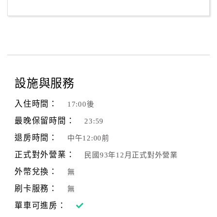
客
服
聯
絡
單
設施與服務
Line
入住時間：
17:00後
線
最晚保留時間：
23:59
上
客
退房時間：
中午12:00前
服
正式對外營業：
民國93年12月正式對外營業
外幣兌換：
無
紅
刷卡服務：
無
利
查
單車可進房：
詢