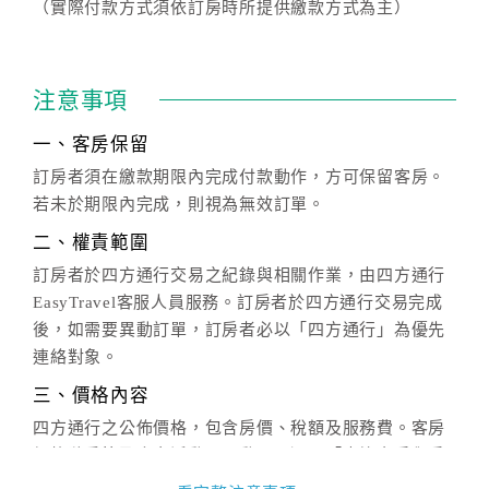
（實際付款方式須依訂房時所提供繳款方式為主）
注意事項
一、客房保留
訂房者須在繳款期限內完成付款動作，方可保留客房。
若未於期限內完成，則視為無效訂單。
二、權責範圍
訂房者於四方通行交易之紀錄與相關作業，由四方通行
EasyTravel客服人員服務。訂房者於四方通行交易完成
後，如需要異動訂單，訂房者必以「四方通行」為優先
連絡對象。
三、價格內容
四方通行之公佈價格，包含房價、稅額及服務費。客房
價格隨季節及人文活動而異動，以選項「查詢空房與房
價」之當日價格為標準。