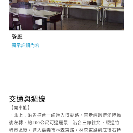
旅
伴
計
劃
餐廳
商
顯示詳細內容
品
宣
傳
交通與週邊
【開車族】
．北上：沿省道台一線進入博愛路，直走經過博愛陸橋
後左轉，約200公尺可達麗景。沿台三線往北，經過竹
崎市區後，進入嘉義市林森東路，林森東路到底後右轉