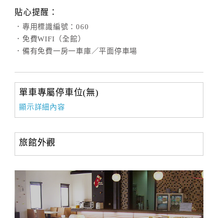
合
貼心提醒：
作
．專用標識編號：060
提
．免費WIFI（全館）
案
．備有免費一房一車庫／平面停車場
飯
單車專屬停車位(無)
店
合
顯示詳細內容
作
旅館外觀
廠
商
合
作