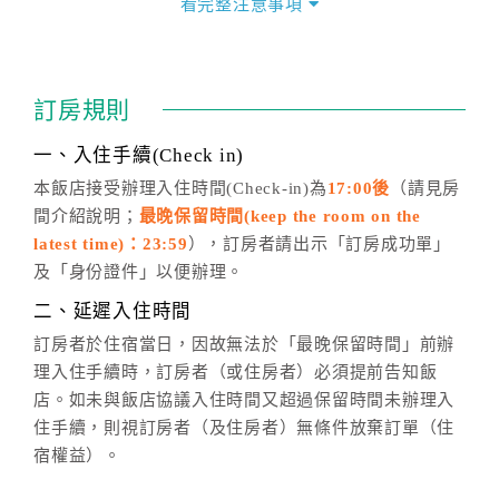
看完整注意事項
四、訂單異動
訂房成功後，訂房者如需異動內容，須於住房前在四方
通行「客服聯絡單」提出申辦，四方通行
恕不接受以電
訂房規則
話方式異動
訂單。
※非客服時間之申辦異動，皆為次日計算及辦理。
一、入住手續(Check in)
五、客服時間
本飯店接受辦理入住時間(Check-in)為
17:00後
（請見房
間介紹說明；
最晚保留時間(keep the room on the
週一至週日，上午9:00～晚上6:00
latest time)：23:59
），訂房者請出示「訂房成功單」
六、聯絡方式
及「身份證件」以便辦理。
週一至週日：
客服聯絡單
、
LINE@
、電話：
二、延遲入住時間
(07)9682715 。
訂房者於住宿當日，因故無法於「最晚保留時間」前辦
理入住手續時，訂房者（或住房者）必須提前告知飯
店。如未與飯店協議入住時間又超過保留時間未辦理入
住手續，則視訂房者（及住房者）無條件放棄訂單（住
宿權益）。
三、退房手續(Check out)