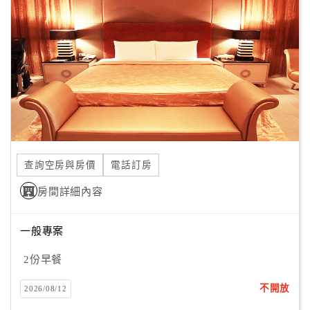
顧
客
滿
意
度
訂
單
查詢空房與房價
電話訂房
管
理
房間詳細內容
一般專案
會
員
2份早餐
帳
戶
不開放
2026/08/12