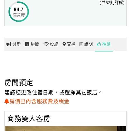
(共52則評鑑)
飯店大廳提供24小時電腦、網路、影印、傳真服務！
84.7
並配上高速光纖上網設備並營造出親切舒適環境!!
滿意度
網
紅
帶
你
最新
房間
設施
交通
說明
推薦
玩
玩
樂
地
房間預定
圖
建議您更改住宿日期，或選擇其它飯店。
顧
房價已內含服務費及稅金
客
服
商務雙人客房
務