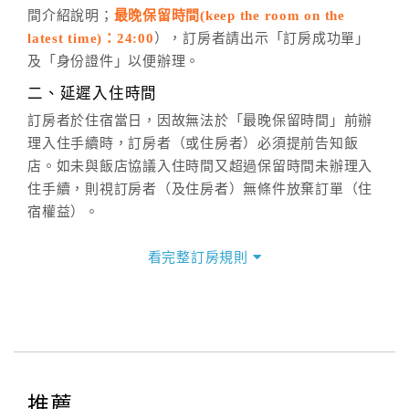
間介紹說明；
最晚保留時間(keep the room on the
週一至週日，上午9:00～晚上6:00
latest time)：24:00
），訂房者請出示「訂房成功單」
六、聯絡方式
及「身份證件」以便辦理。
週一至週日：
客服聯絡單
、
LINE@
、電話：
二、延遲入住時間
(07)9682715 。
訂房者於住宿當日，因故無法於「最晚保留時間」前辦
理入住手續時，訂房者（或住房者）必須提前告知飯
店。如未與飯店協議入住時間又超過保留時間未辦理入
住手續，則視訂房者（及住房者）無條件放棄訂單（住
宿權益）。
三、退房手續(Check out)
看完整訂房規則
本飯店退房時間(Check-out)為 （
11:00前
），訂房者與
飯店之其他交易﹝如續住、加床、餐費、小費、電話
費...等﹞所發生之費用，必須與飯店現場結清。
四、訂單異動
訂房者應於
入住前2日
（不含入住當日）提出申辦，如未
提出申辦不得異動訂單。
推薦