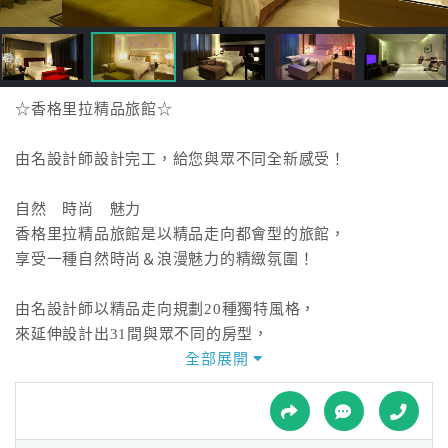
接
跟
飯
店
訂
☆香格里拉精品旅館☆
房
HOT
由名設計師設計完工，給您與眾不同全新感受！
自然 時尚 魅力
特
香格里拉精品旅館是以精品走向都會型的旅館，
色
享受一種自然時尚＆浪漫魅力的精緻氛圍！
民
宿
由名設計師以精品走向規劃20種獨特風格，
來延伸設計出31間與眾不同的房型，
讓您每次蒞臨都有不同視覺與觸覺的悸動！
全部展開
全
球
溫馨服務 全新設施
租
車
為滿足全方位的客戶住宿需求與商務需求，