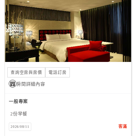
顧
客
滿
意
度
訂
單
查詢空房與房價
電話訂房
管
理
房間詳細內容
一般專案
會
員
2份早餐
帳
戶
客滿
2026/08/11