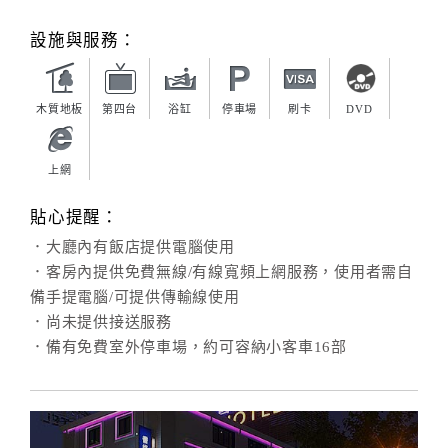
旅
伴
設施與服務：
計
劃
木質地板
第四台
浴缸
停車場
刷卡
DVD
商
品
上網
宣
傳
貼心提醒：
．大廳內有飯店提供電腦使用
．客房內提供免費無線/有線寬頻上網服務，使用者需自
備手提電腦/可提供傳輸線使用
．尚未提供接送服務
．備有免費室外停車場，約可容納小客車16部