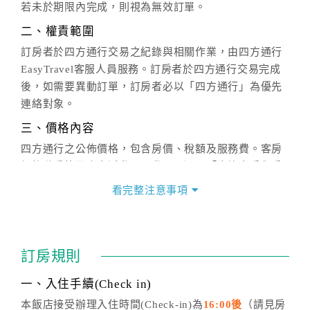
若未於期限內完成，則視為無效訂單。
二、權責範圍
訂房者於四方通行交易之紀錄與相關作業，由四方通行
EasyTravel客服人員服務。訂房者於四方通行交易完成
後，如需要異動訂單，訂房者必以「四方通行」為優先
連絡對象。
三、價格內容
四方通行之公佈價格，包含房價、稅額及服務費。客房
價格隨季節及人文活動而異動，以選項「查詢空房與房
價」之當日價格為標準。
看完整注意事項
四、訂單異動
訂房成功後，訂房者如需異動內容，須於住房前在四方
通行「客服聯絡單」提出申辦，四方通行
恕不接受以電
訂房規則
話方式異動
訂單。
※非客服時間之申辦異動，皆為次日計算及辦理。
一、入住手續(Check in)
五、客服時間
本飯店接受辦理入住時間(Check-in)為
16:00後
（請見房