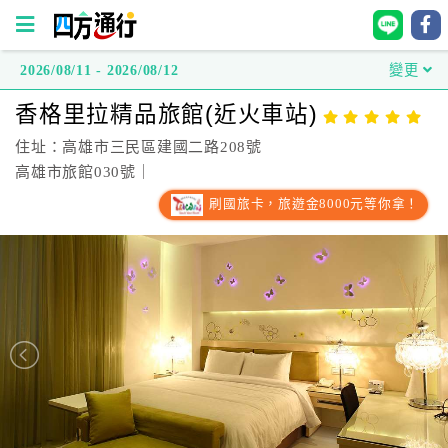
2026/08/11 - 2026/08/12
變更
四
香格里拉精品旅館(近火車站)
方
通
住址：高雄市三民區建國二路208號
行
高雄市旅館030號｜
訂
刷國旅卡，旅遊金8000元等你拿！
房
台
灣
訂
房
直