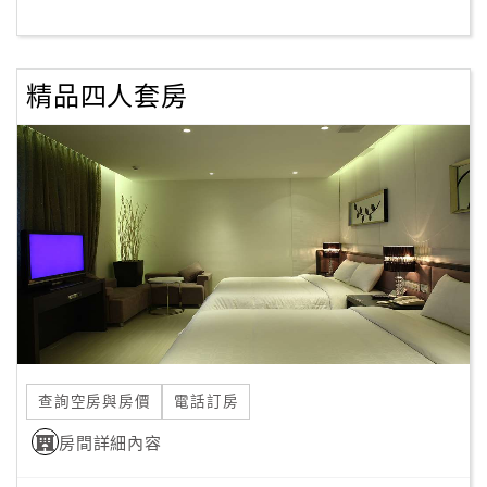
客
服
精品四人套房
聯
絡
單
Line
線
上
客
服
查詢空房與房價
電話訂房
紅
利
房間詳細內容
查
詢