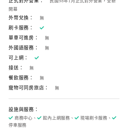
正式對外營業：
民國98年1月正式對外營業，全新
合
開幕
作
外幣兌換：
無
提
案
刷卡服務：
單車可進房：
無
飯
外國語服務：
無
店
可上網：
合
接送：
作
無
餐飲服務：
無
寵物可同房旅店：
廠
無
商
合
作
設施與服務：
商務中心、
館內上網服務、
現場刷卡服務、
停車服務