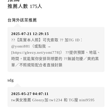
每筆訂單異動限定
乙
次，限原訂飯店，異動完成後不得
推薦人數
175
人
辦理取消退款。
訂單異動後，訂單費用總計大於原訂單費用總計時，訂
台灣外送茶推薦
房者應補足差額。（限原訂飯店）
訂單異動後，訂單費用總計小於原訂單費用總計時，訂
2025-07-21 12:29:15
房者不得要求退其差額。（限原訂飯店）
??【真實本人照】可先索取 ?? 加TG ID：
五、保留住宿權益(保留住房)
@yomi881（或點我 →
．訂房者因故辦理訂單異動，本飯店可接受
保留住宿金
[https://gleezy.net/yomi778]） ??提供預算、地區、
額3個月
限原訂飯店），異動完成後不得辦理取消退款。
時間，就能幫你安排到想要的 ??無誠勿擾／爽約黑
（提出申辦日為保留起算日）
單／不照規矩配合者直接封鎖
．訂房者使用「保留住宿金額」時，請注意！為避免飯
店客滿，敬請及早計畫，如逾時未提出申辦，視同無條
sdg
件放棄訂單（住宿權益）。 （限原訂飯店使用）
．每筆訂單異動限定乙次，限原訂飯店，異動完成後不
2025-05-27 04:07:11
得辦理取消退款。
tw美女推薦 Gleezy加 tw1234 和 TG搜 nini9595
．訂單異動後，訂單費用總計大於原訂單費用總計時，
訂房者應補足差額。 限原訂飯店