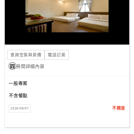
旅
伴
計
劃
商
品
查詢空房與房價
電話訂房
宣
傳
房間詳細內容
一般專案
不含餐點
不開放
2026/08/07