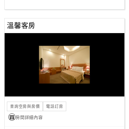
客
服
溫馨客房
聯
絡
單
Line
線
上
客
服
查詢空房與房價
電話訂房
紅
利
房間詳細內容
查
詢