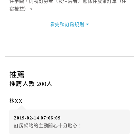
住手續，則視訂房者（及住房者）無條件放棄訂單（住
宿權益）。
三、退房手續(Check out)
看完整訂房規則
本飯店退房時間(Check-out)為 （
上午11:00前
），訂房
者與飯店之其他交易﹝如續住、加床、餐費、小費、電
話費...等﹞所發生之費用，必須與飯店現場結清。
四、訂單異動
訂房者應於
入住前2日
（不含入住當日）提出申辦，如未
提出申辦不得異動訂單。
推薦
每筆訂單異動限定
乙
次，限原訂飯店，異動完成後不得
推薦人數
200
人
辦理取消退款。
訂單異動後，訂單費用總計大於原訂單費用總計時，訂
林XX
房者應補足差額。（限原訂飯店）
訂單異動後，訂單費用總計小於原訂單費用總計時，訂
2019-02-14 07:06:09
房者不得要求退其差額。（限原訂飯店）
訂房網站的主動關心十分貼心！
五、保留住宿權益(保留住房)