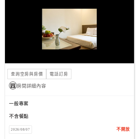
顧
客
滿
意
度
訂
單
查詢空房與房價
電話訂房
管
理
房間詳細內容
一般專案
會
員
不含餐點
帳
戶
不開放
2026/08/07