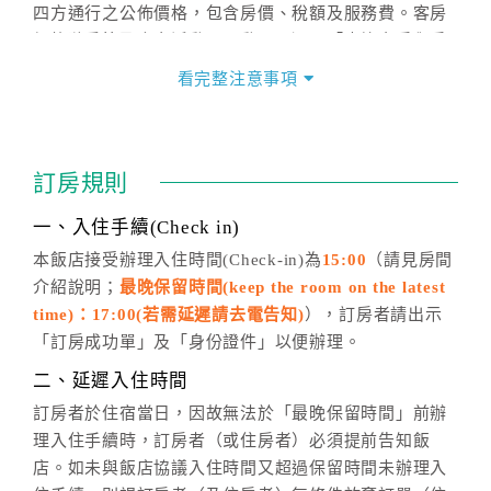
四方通行之公佈價格，包含房價、稅額及服務費。客房
價格隨季節及人文活動而異動，以選項「查詢空房與房
價」之當日價格為標準。
看完整注意事項
四、訂單異動
訂房成功後，訂房者如需異動內容，須於住房前在四方
通行「客服聯絡單」提出申辦，四方通行
恕不接受以電
訂房規則
話方式異動
訂單。
※非客服時間之申辦異動，皆為次日計算及辦理。
一、入住手續(Check in)
五、客服時間
本飯店接受辦理入住時間(Check-in)為
15:00
（請見房間
介紹說明；
最晚保留時間(keep the room on the latest
週一至週日，上午9:00～晚上6:00
time)：17:00(若需延遲請去電告知)
），訂房者請出示
六、聯絡方式
「訂房成功單」及「身份證件」以便辦理。
週一至週日：
客服聯絡單
、
LINE@
、電話：
二、延遲入住時間
(07)9682715 。
訂房者於住宿當日，因故無法於「最晚保留時間」前辦
理入住手續時，訂房者（或住房者）必須提前告知飯
店。如未與飯店協議入住時間又超過保留時間未辦理入