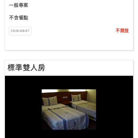
一般專案
不含餐點
訂
房
不開放
2026/08/07
Q&A
國
旅
標準雙人房
卡
訂
房
請
款
收
據