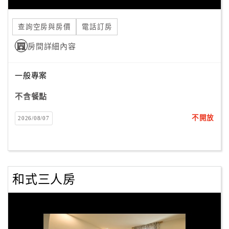
合
作
查詢空房與房價
電話訂房
提
房間詳細內容
案
一般專案
飯
店
不含餐點
合
不開放
2026/08/07
作
廠
商
和式三人房
合
作