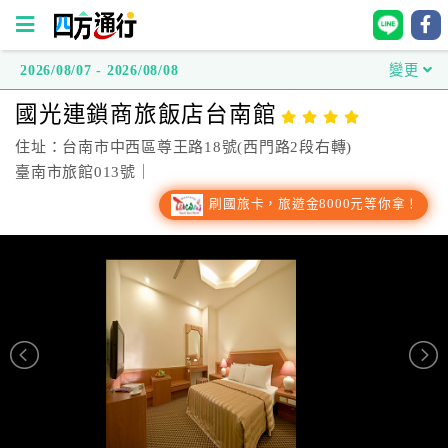
2026/08/07 - 2026/08/08
變更
四
國光連鎖商旅飯店台南館
方
通
住址：台南市中西區尊王路18號(西門路2段右轉)
行
臺南市旅館013號｜
訂
刷國旅卡，旅遊金8000元等你拿！
房
台
灣
訂
房
直