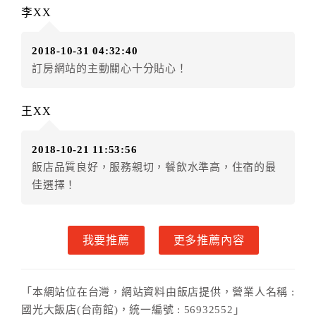
．訂房者因故辦理訂單異動，本飯店可接受
保留住宿金
李XX
額2個月
限原訂飯店），異動完成後不得辦理取消退款。
（提出申辦日為保留起算日）
2018-10-31 04:32:40
．訂房者使用「保留住宿金額」時，請注意！為避免飯
訂房網站的主動關心十分貼心！
店客滿，敬請及早計畫，如逾時未提出申辦，視同無條
件放棄訂單（住宿權益）。 （限原訂飯店使用）
．每筆訂單異動限定乙次，限原訂飯店，異動完成後不
王XX
得辦理取消退款。
．訂單異動後，訂單費用總計大於原訂單費用總計時，
2018-10-21 11:53:56
訂房者應補足差額。 限原訂飯店
飯店品質良好，服務親切，餐飲水準高，住宿的最
．訂單異動後，訂單費用總計小於原訂單費用總計時，
佳選擇！
訂房者不得要求退其差額。限原訂飯店
六、取消訂單
我要推薦
更多推薦內容
訂房者因故取消訂單辦理退款，依下列標準申辦：
◎住房日7天前辦理者，訂單費用扣除總計0%為手續費
◎住房日4天前辦理者，訂單費用扣除總計25%為手續費
「本網站位在台灣，網站資料由飯店提供，營業人名稱 :
◎住房日1天前辦理者，訂單費用扣除總計45%為手續費
國光大飯店(台南館)，統一編號 : 56932552」
◎住房日當日辦理者，訂單費用扣除總計100%為手續費