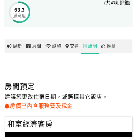
(共43則評鑑)
滿足您的住宿需求，簡潔溫馨舒適的客房體貼您一天的旅途
63.3
辛勞。
滿意度
網
紅
休閒旅遊 商務洽公盡在國光連鎖商旅飯店台南館~ 安心貼心
帶
你
地理位置}
最新
房間
設施
交通
說明
推薦
玩
*距離台南花園夜市車程約10分鐘
*距離台南孔廟車程3分鐘.走路行程約10分鐘
*距離台南市政府車程約5分鐘
玩
*距離安平古堡車程約12分鐘
樂
*距離赤崁樓車程約5分鐘
地
房間預定
*距離安平工業區車程約15分鐘
圖
*距離億載金程車程約15分鐘
建議您更改住宿日期，或選擇其它飯店。
*距離延平郡王祠車程約15分鐘
顧
房價已內含服務費及稅金
*距離新光三越台南新天地及大億麗緻飯店約5分鐘 (走路行
客
程 )
服
和室經濟客房
*距離尊王宮,夫妻樹. 國華友愛商圈.海安路藝術街.中國城商
務
場(走路行程)約3~5分鐘**