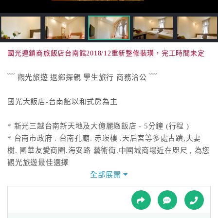
接
跟
飯
店
訂
國光連鎖商旅飯店台南館2018/12重新整修裝璜，完工時間未定
房
HOT
﹋ 觀光旅遊 返鄉探親 學生旅行 商務洽公 ﹋
國光大飯店-台南館以和式房為主
特
色
* 新光三越台南新天地及大億麗緻飯店 - 5分鐘 (行程 )
民
* 台南市政府 . 台南孔廟. 赤崁樓 .天后宮等多處古蹟,夫妻
宿
樹. 國華友愛商圈.海安路 藝術街.中國城商場近在咫尺 , 為您
觀光旅遊最佳選擇
全部展開
全
國光大飯店-台南館房型:
球
有和室單人房、溫馨客房 標準雙人房、三人房、和室四人房
租
車
與和式五人房，