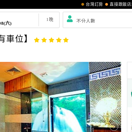
台灣訂房
直接跟飯店
1
晚
08(六)
有車位】