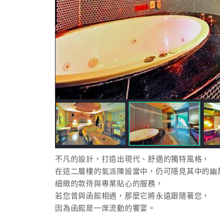
不凡的設計，打造出現代、舒適的獨特風格，
在這二層樓的氣派陳設當中，仍可隱見其中的幽
細緻的款待與專業貼心的服務，
若您曾與函館相遇，那麼它將永遠跟隨著您，
因為函館是一席流動的饗宴。