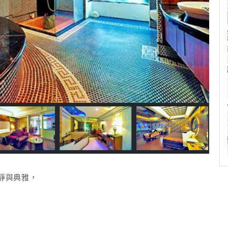
靜與典雅，