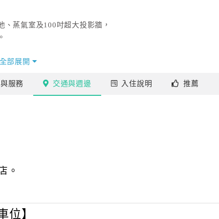
、蒸氣室及100吋超大投影牆，
。
首重個人隱私的空間，
全部展開
門、便利寬敞超大車庫設計，
施
與服務
交通
與週邊
入住
說明
推薦
00吋超大螢幕電視、大型按摩浴缸、蒸氣室、SPA、進口香
私密空間。
店。
有車位】