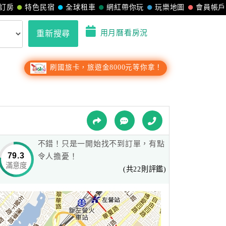
訂房
特色民宿
全球租車
網紅帶你玩
玩樂地圖
會員帳戶
用月曆看房況
重新搜尋
刷國旅卡，旅遊金8000元等你拿！
不錯！只是一開始找不到訂單，有點
79.3
令人擔憂！
滿意度
(共22則評鑑)