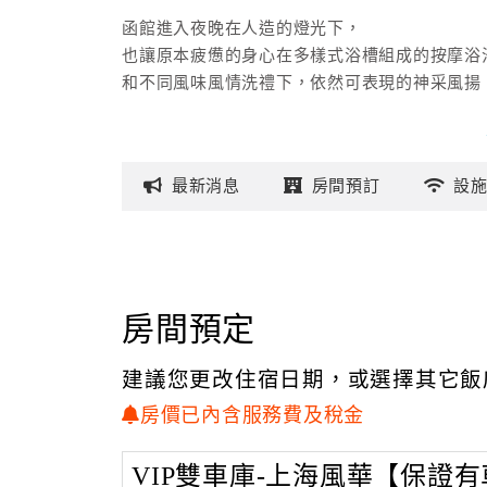
函館進入夜晚在人造的燈光下，
也讓原本疲憊的身心在多樣式浴槽組成的按摩浴池
和不同風味風情洗禮下，依然可表現的神采風揚
除了精心打造一個優質安全的休憩環境外，函館
保障消費安全，全頻反偷拍偵測裝置、防火隔音
最新
消息
房間
預訂
設
私密且便利的設計使您倍受尊重。
其每間客房皆備有55吋超大液晶電視或高畫質1
精油等，
在貼心設計巧心安排之下，使您擁有悠遊舒適的
房間預定
建議您更改住宿日期，或選擇其它飯
房價已內含服務費及稅金
VIP雙車庫-上海風華【保證