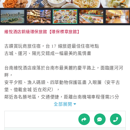
接
跟
飯
店
訂
維悅酒店銅級環保旅館【環保標章旅館】
房
HOT
古蹟賞玩商旅住宿，台 17 線旅遊最佳住宿地點
古城、運河、陽光交錯成一幅最美的風情畫
特
台南維悅酒店座落於台南市最美麗的慶平路上，面臨運河河
色
畔，
民
安平夕照、漁人碼頭、四草動物保護區盡 入眼簾（安平古
宿
堡、億載金城 近在咫尺），
鄰近各名勝地區，交通便捷，距離台南機場車程僅需25分
鐘，
全部展開
全
且附設高級設施，如商務中心、健身房...
球
在此，除了完善的設施，加上專業貼心的 服務，滿足您多樣
租
車
化的需求。