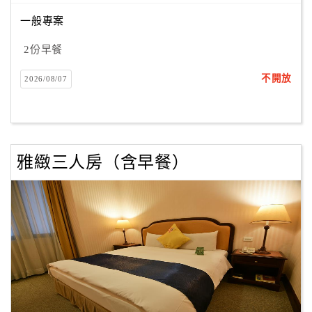
合
一般專案
作
提
2份早餐
案
不開放
2026/08/07
飯
店
合
雅緻三人房（含早餐）
作
廠
商
合
作