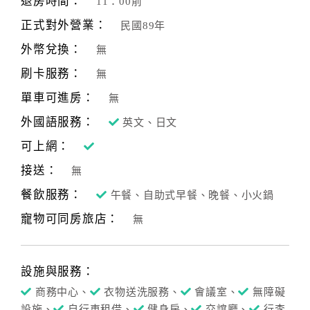
退房時間：
11：00前
正式對外營業：
民國89年
外幣兌換：
無
刷卡服務：
無
單車可進房：
無
外國語服務：
英文、日文
可上網：
接送：
無
餐飲服務：
午餐、自助式早餐、晚餐、小火鍋
寵物可同房旅店：
無
設施與服務：
商務中心、
衣物送洗服務、
會議室、
無障礙
設施、
自行車租借、
健身房、
交誼廳、
行李