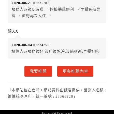
2020-08-21 08:35:03
．訂房者使用「保留住宿金額」時，請注意！為避免飯
服務人員親切有禮 ，週邊機能便利 ，早餐選擇豐
店客滿，敬請及早計畫，如逾時未提出申辦，視同無條
富 ，值得再次入住 。
件放棄訂單（住宿權益）。 （限原訂飯店使用）
．每筆訂單異動限定乙次，限原訂飯店，異動完成後不
得辦理取消退款。
趙XX
．訂單異動後，訂單費用總計大於原訂單費用總計時，
訂房者應補足差額。 限原訂飯店
2020-08-04 08:34:50
．訂單異動後，訂單費用總計小於原訂單費用總計時，
櫃檯人員服務很好,飯店很乾淨,設施很新,早餐好吃
訂房者不得要求退其差額。限原訂飯店
六、取消訂單
我要推薦
更多推薦內容
訂房者因故取消訂單辦理退款，依下列標準申辦：
◎住房日3天前辦理者，訂單費用扣除總計0%為手續費
◎住房日1天前辦理者，訂單費用扣除總計60%為手續費
「本網站位在台灣，網站資料由飯店提供，營業人名稱 :
◎住房日當日辦理者，訂單費用扣除總計100%為手續費
維悅統茂酒店，統一編號 : 28368920」
◎住房日當日不得辦理。
◎住房日當日未辦理入住手續者，視同住房，已付訂單
之訂金將全額沒收。
Copyright
Easytravel