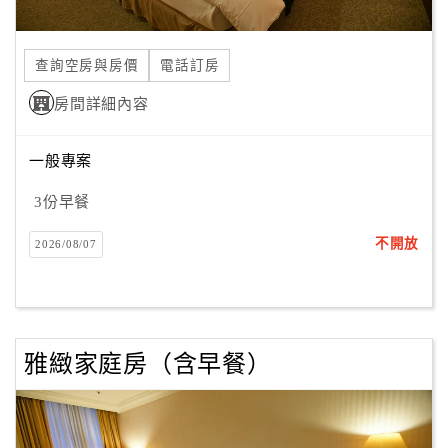
旅
伴
計
查詢空房與房價
電話訂房
劃
房間詳細內容
商
一般專案
品
宣
3份早餐
傳
不開放
2026/08/07
雅緻家庭房（含早餐）