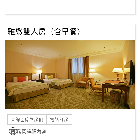
訂
房
雅緻雙人房（含早餐）
Q&A
國
旅
卡
訂
房
請
款
查詢空房與房價
電話訂房
收
房間詳細內容
據