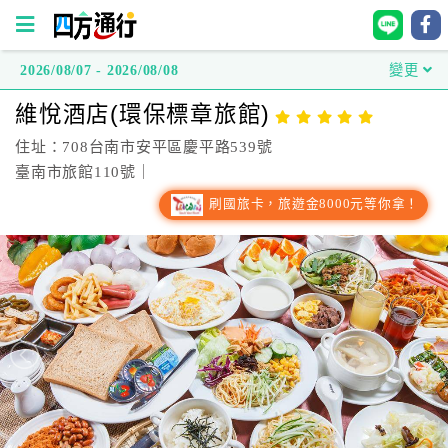
2026/08/07 - 2026/08/08
變更
四
維悅酒店(環保標章旅館)
方
通
住址：708台南市安平區慶平路539號
行
臺南市旅館110號｜
訂
刷國旅卡，旅遊金8000元等你拿！
房
台
灣
訂
房
直