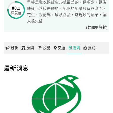
早餐是我吃過飯店cp值最差的，選項少，麵沒
台南維悅酒店全館設計以自然敦厚南洋風格為主軸，
80.1
味道，蒸餃是硬的，配粥的配菜只有豆腐乳，
搭配中國古代別具風味之裝飾，讓您可恣意放鬆，享受渡假
滿意度
網
花生，跟肉鬆，罐頭食品，沒現炒的蔬菜，讓
的樂趣。
紅
人很失望
台 南維悅酒店另有可容納 180人 的國際會議廳提供高級視
帶
(共88則評鑑)
聽設備，
你
適合舉辦大、小型專業會議。商務、旅遊、渡假的最佳選
玩
擇。
最新
房間
設施
交通
說明
推薦
玩
樂
最新消息
地
圖
顧
客
服
務