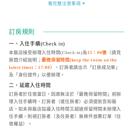
價」之當日價格為標準。
看完整注意事項
四、訂單異動
訂房成功後，訂房者如需異動內容，須於住房前在四方
通行「客服聯絡單」提出申辦，四方通行
恕不接受以電
訂房規則
話方式異動
訂單。
※非客服時間之申辦異動，皆為次日計算及辦理。
一、入住手續(Check in)
五、客服時間
本飯店接受辦理入住時間(Check-in)為
15：00後
（請見
房間介紹說明；
最晚保留時間(keep the room on the
週一至週日，上午9:00～晚上6:00
latest time)：17:00
），訂房者請出示「訂房成功單」
六、聯絡方式
及「身份證件」以便辦理。
週一至週日：
客服聯絡單
、
LINE@
、電話：
二、延遲入住時間
(07)9682715 。
訂房者於住宿當日，因故無法於「最晚保留時間」前辦
理入住手續時，訂房者（或住房者）必須提前告知飯
店。如未與飯店協議入住時間又超過保留時間未辦理入
住手續，則視訂房者（及住房者）無條件放棄訂單（住
宿權益）。