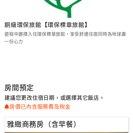
顧
客
銅級環保旅館【環保標章旅館】
滿
意
遊程中選擇入住環保標章旅館，享受舒適住宿同時為地球盡
度
一份心力
訂
單
管
理
房間預定
建議您更改住宿日期，或選擇其它飯店。
會
房價已內含服務費及稅金
員
帳
雅緻商務房（含早餐）
戶