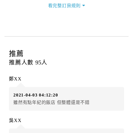
三、退房手續(Check out)
看完整訂房規則
本飯店退房時間(Check-out)為 （
11：00前
），訂房者
與飯店之其他交易﹝如續住、加床、餐費、小費、電話
費...等﹞所發生之費用，必須與飯店現場結清。
四、訂單異動
訂房者應於
入住前2日
（不含入住當日）提出申辦，如未
提出申辦不得異動訂單。
推薦
每筆訂單異動限定
乙
次，限原訂飯店，異動完成後不得
推薦人數
95
人
辦理取消退款。
訂單異動後，訂單費用總計大於原訂單費用總計時，訂
鄭XX
房者應補足差額。（限原訂飯店）
訂單異動後，訂單費用總計小於原訂單費用總計時，訂
2021-04-03 04:12:20
房者不得要求退其差額。（限原訂飯店）
雖然有點年紀的飯店 但整體還是不錯
五、保留住宿權益(保留住房)
．訂房者因故辦理訂單異動，本飯店可接受
保留住宿金
吳XX
額12個月
限原訂飯店），異動完成後不得辦理取消退
款。（提出申辦日為保留起算日）