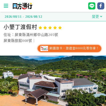
2026/08/11 - 2026/08/12
變更
四
小墾丁渡假村
方
通
住址：屏東縣滿州鄉中山路205號
行
屏東縣旅館008號｜
訂
刷國旅卡，旅遊金8000元等你拿！
房
台
灣
訂
房
直