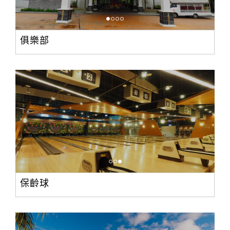
俱樂部
保齡球