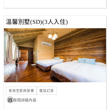
客
服
溫馨別墅(SD)(3人入住)
聯
絡
單
Line
線
上
客
服
查詢空房與房價
電話訂房
紅
利
房間詳細內容
查
詢