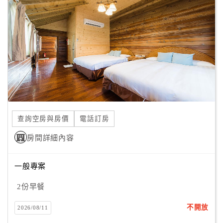
風；亦可以登上渡假村左翼山坡上的「賞鳥亭」，
顧
視野遼闊令人心曠神怡。每年秋冬正逢候鳥過境的高峰期，
客
在小墾丁牛仔渡假村內隨時可見紅尾伯勞的芳蹤及數以千計
滿
的國慶鳥棲息的狀觀場面；
意
於黃昏時分，可見落鷹安靜悠閒的在空中翱翔。
度
另外，佔地2000多坪，佳樂水西餐廳結合墾丁海鮮及滿州當
地山產特色，提供各式自助美食餐飲。
訂
俱樂部內有室外大型游泳池、水療SPA池、KTV、保齡球、
單
紅番射箭區、空氣槍射擊區、益智電遊區等30餘種休閒設
查詢空房與房價
電話訂房
管
施。
理
房間詳細內容
一般專案
會
員
2份早餐
帳
戶
不開放
2026/08/11