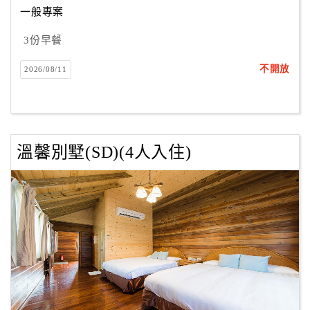
一般專案
3份早餐
訂
房
不開放
2026/08/11
Q&A
國
旅
溫馨別墅(SD)(4人入住)
卡
訂
房
請
款
收
據