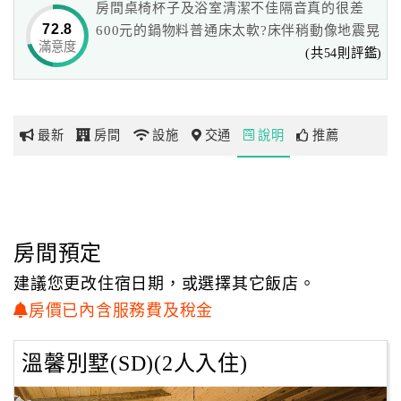
房間桌椅杯子及浴室清潔不佳隔音真的很差
原名為小墾丁綠野渡假村，在營業成立七年後，於91年7月
72.8
600元的鍋物料普通床太軟?床伴稍動像地震晃
份正式轉型並更名為小墾丁渡假村，
滿意度
網
(共54則評鑑)
成為全台首創西部牛仔風格的渡假村。
紅
帶
從台26號省道到恆春鎮後，轉出恆春鎮的東門，再從200號
你
到滿州鄉，
最新
房間
設施
交通
說明
推薦
玩
在一路騁馳時，淨見兩旁綠油油的牧草，平原間不時有水
牛、白鷺鷥點輟其中，是在都市中不常見的鄉野景緻。
前行十公里(13.5K處)，便可看到別墅型的芬多精小木屋錯落
玩
四十公頃的翠綠山谷間。
樂
地
房間預定
到達小墾丁渡假村後，映入眼簾的是粗曠造景的醉月湖畔，
圖
水中不時有三三兩兩的水鴨遊過，於湖邊悠閒的垂釣更是遊
建議您更改住宿日期，或選擇其它飯店。
客的最愛。
顧
房價已內含服務費及稅金
客
小墾丁渡假村群山環繞的特殊地形往往吸引大群候鳥進駐，
服
溫馨別墅(SD)(2人入住)
您可以騎乘著小墾丁渡假村為你準備的單車，
務
穿梭於木屋間的羊腸小徑，聆聽清脆鳥嗚，面迎清涼的微