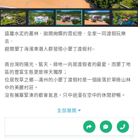
接
跟
飯
店
訂
遠離水泥的叢林．拋開絢爛的霓虹燈．全家一同渡假玩樂
房
去．
HOT
避開墾丁海濱車潮人群發現小墾丁渡假村~
南台灣的陽光、藍天、綠地一向是渡假者的最愛，而墾丁地
特
區的豐富生態更是得天獨厚；
色
位居牧草之鄉—滿州的小墾丁渡假村是一個座落於翠綠山林
民
中的美麗村莊。
宿
沒有擁塞緊湊的都會氣息，只中迷漫在空中的休閒舒暢。
小墾丁渡假村為南台灣唯一合法之主題渡假飯店，佔地40餘
全部展開
全
公頃，
球
擁有304棟進口原木建造的芬多精木屋及佔地2000多坪的鄉
租
車
村俱樂部。