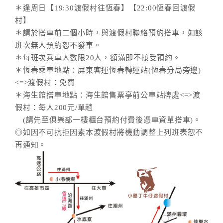
＊逢周日【19:30渡假村往恆春】【22:00恆春回渡假
村】
＊請於搭車前二個小時，與渡假村聯絡預約搭車，如該
班次無人預約恕不發車。
＊每班次乘車人數限20人，額滿即不接受預約。
＊恆春乘車地點：屏東客運恆春轉運站(恆春分局旁邊)
<=>渡假村：免費
＊海生館搭車地點：海生館售票亭前公車站牌處<=>渡
假村：每人200元/單趟
(請先至俱樂部一樓櫃台預約付費後憑車資單搭車)。
◎如因不可抗拒因素本渡假村將機動調整上列班表恕不
再通知。