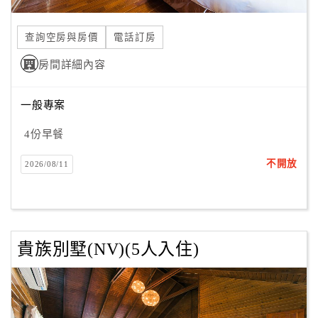
合
作
查詢空房與房價
電話訂房
提
房間詳細內容
案
一般專案
飯
店
4份早餐
合
不開放
2026/08/11
作
廠
商
貴族別墅(NV)(5人入住)
合
作