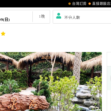
台灣訂房
直接跟飯店
1
晚
09(日)