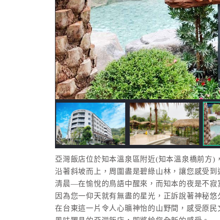
亞灣飯店位於知本溫泉區附近(知本溫泉橋前方)
沿著斜坡而上，周圍盡是碧綠山林，讓您感受到
清晨—在愉悅的鳥語中醒來，而知本的夜是不寂
因為您一仰天就有無盡的星光，正訴說著神秘悠
在台東這一片令人心曠神怡的山野間，感受原民