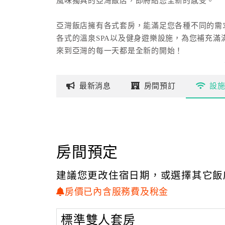
風味獨具的亞灣飯店，即將給您全新的感受。
亞灣飯店擁有各式套房，能滿足您各種不同的需
各式的溫泉SPA以及健身遊樂設施，為您補充滿
來到亞灣的每一天都是全新的開始！
亞灣戶外溫泉資訊
最新
消息
房間
預訂
設
泉質：鹼性碳酸溫泉
酸鹼值：PH 7.5
溫度：40~135 °c
味道：無色無味
房間預定
建議您更改住宿日期，或選擇其它飯
房價已內含服務費及稅金
標準雙人套房