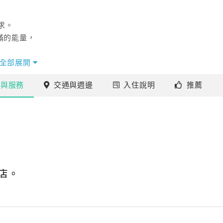
求。
滿的能量，
全部展開
施
與服務
交通
與週邊
入住
說明
推薦
店。