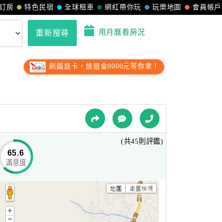
訂房
特色民宿
全球租車
網紅帶你玩
玩樂地圖
會員帳戶
用月曆看房況
重新搜尋
刷國旅卡，旅遊金8000元等你拿！
(共45則評鑑)
65.6
滿意度