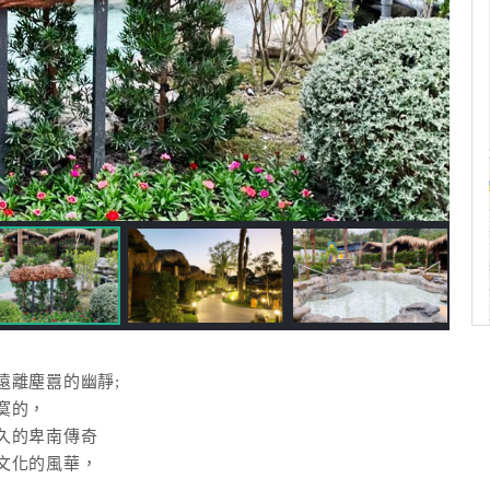
，
遠離塵囂的幽靜;
寞的，
久的卑南傳奇
文化的風華，