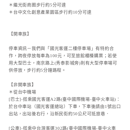
＊繼光街商圈步行約5分可達
＊台中文化創意產業園區步行約10分可達
【開車族】
停車資訊－我們與「國光客運二樓停車場」有特約合
作，跨夜停放每車為100元，可至旅館櫃檯購票；若使
用大型巴士，南京路上(秀泰影城旁)則有大型停車場可
供停放，步行約5分鐘路程。
【非開車族】
＊從台中機場
[巴士]-搭乘國光客運A2路(臺中國際機場-臺中火車站)：
於台中車站（國光客運總站）下車，下車後請由1號出口
出站，出站後右行，沿新民街約50公尺可抵旅巷．
[公車]-搭乘中台灣客運302路(臺中國際機場-臺中火車