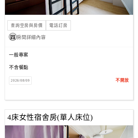
合
作
提
查詢空房與房價
電話訂房
案
房間詳細內容
飯
一般專案
店
合
不含餐點
作
不開放
2026/08/09
廠
商
合
4床女性宿舍房(單人床位)
作