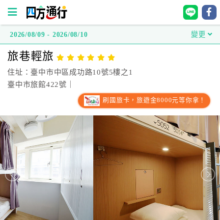
2026/08/09 - 2026/08/10
變更
四
旅巷輕旅
方
通
住址：臺中市中區成功路10號5樓之1
行
臺中市旅館422號｜
訂
刷國旅卡，旅遊金8000元等你拿！
房
台
灣
訂
房
直