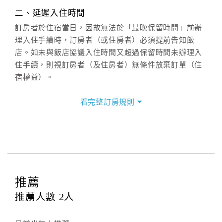
週一至週日：
客服聯絡單
、
LINE@
、電話：
二、延遲入住時間
(07)9682715 。
訂房者於住宿當日，因故無法於「最晚保留時間」前辦
理入住手續時，訂房者（或住房者）必須提前告知飯
店。如未與飯店協議入住時間又超過保留時間未辦理入
住手續，則視訂房者（及住房者）無條件放棄訂單（住
宿權益）。
三、退房手續(Check out)
看完整訂房規則
本飯店退房時間(Check-out)為 （
11：00前
），訂房者
與飯店之其他交易﹝如續住、加床、餐費、小費、電話
費...等﹞所發生之費用，必須與飯店現場結清。
四、訂單異動
訂房者應於
入住前2日
（不含入住當日）提出申辦，如未
提出申辦不得異動訂單。
推薦
每筆訂單異動限定
乙
次，限原訂飯店，異動完成後不得
推薦人數
2
人
辦理取消退款。
訂單異動後，訂單費用總計大於原訂單費用總計時，訂