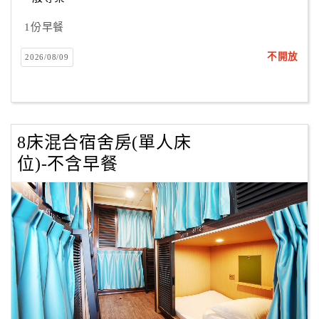
1份早餐
不開放
2026/08/09
8床混合宿舍房(單人床
位)-不含早餐