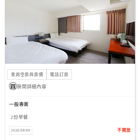
顧
客
滿
意
度
訂
單
查詢空房與房價
電話訂房
管
理
房間詳細內容
一般專案
會
員
2份早餐
帳
戶
不開放
2026/08/09