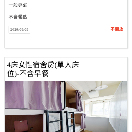
一般專案
不含餐點
訂
房
不開放
2026/08/09
Q&A
國
旅
4床女性宿舍房(單人床
卡
位)-不含早餐
訂
房
請
款
收
據