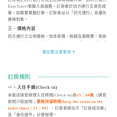
EasyTravel客服人員服務。訂房者於四方通行交易完成
後，如需要異動訂單，訂房者必以「四方通行」為優先
連絡對象。
三、價格內容
四方通行之公佈價格，包含房價、稅額及服務費。客房
價格隨季節及人文活動而異動，以選項「查詢空房與房
價」之當日價格為標準。
看完整注意事項
四、訂單異動
訂房成功後，訂房者如需異動內容，須於住房前在四方
通行「客服聯絡單」提出申辦，四方通行
恕不接受以電
訂房規則
話方式異動
訂單。
※非客服時間之申辦異動，皆為次日計算及辦理。
一、入住手續(Check in)
五、客服時間
本飯店接受辦理入住時間(Check-in)為
15：00後
（請見
房間介紹說明；
最晚保留時間(keep the room on the
週一至週日，上午9:00～晚上6:00
latest time)：21：00
），訂房者請出示「訂房成功單」
六、聯絡方式
及「身份證件」以便辦理。