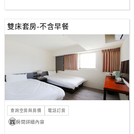
客
服
雙床套房-不含早餐
聯
絡
單
Line
線
上
客
服
查詢空房與房價
電話訂房
紅
利
房間詳細內容
查
詢