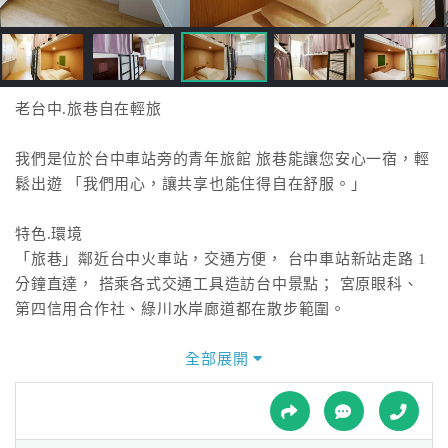
接
跟
飯
店
訂
老台中.旅巷自在輕旅
房
HOT
我們是位於台中車站旁的青年旅館 旅巷能讓您安心一宿，輕
鬆出遊 「我們用心，讓共享也能住得自在舒服。」
特
特色.環境
色
「旅巷」鄰近台中火車站，交通方便， 台中車站新站走路 1
民
分鐘直達， 搭乘各式交通工具造訪台中景點； 宮原眼科、
宿
第四信用合作社、綠川水岸廊道都在散步範圍。
全部展開
全
球
租
車