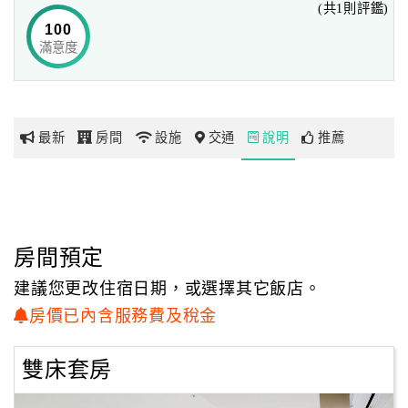
(共1則評鑑)
100
滿意度
網
紅
帶
你
最新
房間
設施
交通
說明
推薦
玩
玩
樂
地
房間預定
圖
建議您更改住宿日期，或選擇其它飯店。
顧
房價已內含服務費及稅金
客
服
雙床套房
務