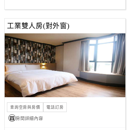
客
服
工業雙人房(對外窗)
聯
絡
單
Line
線
上
客
服
查詢空房與房價
電話訂房
紅
利
房間詳細內容
查
詢