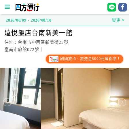
2026/08/09 - 2026/08/10
變更
四
遠悅飯店台南新美一館
方
通
住址：台南市中西區新美街23號
行
臺南市旅館072號｜
訂
刷國旅卡，旅遊金8000元等你拿！
房
台
灣
訂
房
直