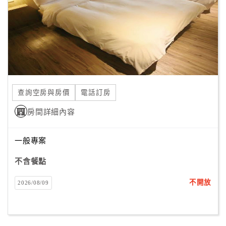
旅
伴
計
劃
商
品
查詢空房與房價
電話訂房
宣
傳
房間詳細內容
一般專案
不含餐點
不開放
2026/08/09