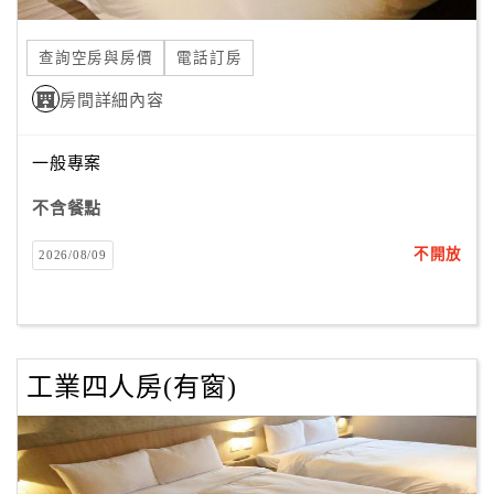
合
作
查詢空房與房價
電話訂房
提
房間詳細內容
案
一般專案
飯
店
不含餐點
合
不開放
2026/08/09
作
廠
商
工業四人房(有窗)
合
作