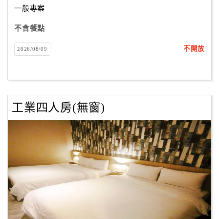
一般專案
不含餐點
訂
房
不開放
2026/08/09
Q&A
國
旅
工業四人房(無窗)
卡
訂
房
請
款
收
據