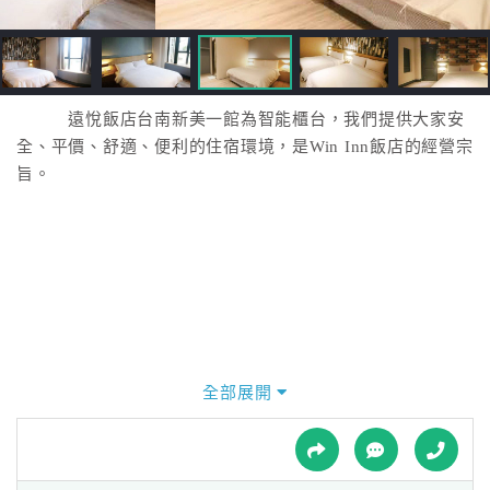
接
跟
飯
店
訂
遠悅飯店台南新美一館為智能櫃台，我們提供大家安
房
全、平價、舒適、便利的住宿環境，是Win Inn飯店的經營宗
HOT
旨。
特
色
民
宿
全部展開
全
球
租
車