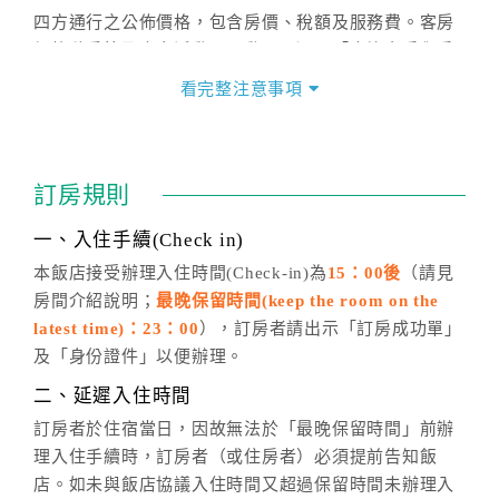
四方通行之公佈價格，包含房價、稅額及服務費。客房
價格隨季節及人文活動而異動，以選項「查詢空房與房
價」之當日價格為標準。
看完整注意事項
四、訂單異動
訂房成功後，訂房者如需異動內容，須於住房前在四方
通行「客服聯絡單」提出申辦，四方通行
恕不接受以電
訂房規則
話方式異動
訂單。
※非客服時間之申辦異動，皆為次日計算及辦理。
一、入住手續(Check in)
五、客服時間
本飯店接受辦理入住時間(Check-in)為
15：00後
（請見
房間介紹說明；
最晚保留時間(keep the room on the
週一至週日，上午9:00～晚上6:00
latest time)：23：00
），訂房者請出示「訂房成功單」
六、聯絡方式
及「身份證件」以便辦理。
週一至週日：
客服聯絡單
、
LINE@
、電話：
二、延遲入住時間
(07)9682715 。
訂房者於住宿當日，因故無法於「最晚保留時間」前辦
理入住手續時，訂房者（或住房者）必須提前告知飯
店。如未與飯店協議入住時間又超過保留時間未辦理入