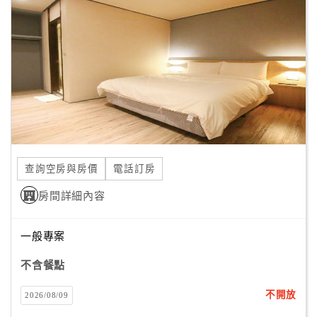
顧
客
滿
意
度
訂
單
查詢空房與房價
電話訂房
管
理
房間詳細內容
一般專案
會
員
不含餐點
帳
戶
不開放
2026/08/09