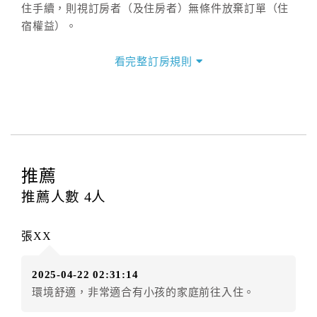
住手續，則視訂房者（及住房者）無條件放棄訂單（住
宿權益）。
三、退房手續(Check out)
看完整訂房規則
本飯店退房時間(Check-out)為 （
11：00前
），訂房者
與飯店之其他交易﹝如續住、加床、餐費、小費、電話
費...等﹞所發生之費用，必須與飯店現場結清。
四、訂單異動
訂房者應於
入住前4日
（不含入住當日）提出申辦，如未
提出申辦不得異動訂單。
推薦
每筆訂單異動限定
乙
次，限原訂飯店，異動完成後不得
推薦人數
4
人
辦理取消退款。
訂單異動後，訂單費用總計大於原訂單費用總計時，訂
張XX
房者應補足差額。（限原訂飯店）
訂單異動後，訂單費用總計小於原訂單費用總計時，訂
2025-04-22 02:31:14
房者不得要求退其差額。（限原訂飯店）
環境舒適，非常適合有小孩的家庭前往入住。
五、保留住宿權益(保留住房)