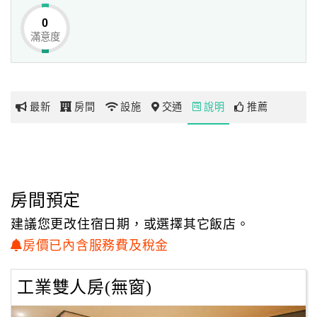
0
滿意度
網
紅
帶
你
最新
房間
設施
交通
說明
推薦
玩
玩
樂
地
房間預定
圖
建議您更改住宿日期，或選擇其它飯店。
顧
房價已內含服務費及稅金
客
服
工業雙人房(無窗)
務