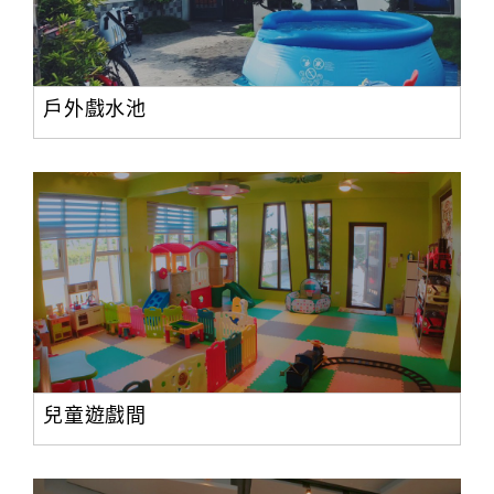
合
作
提
案
戶外戲水池
飯
店
合
作
廠
商
合
兒童遊戲間
作