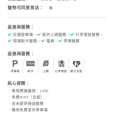
寵物可同房旅店：
無
客
服
聯
設施與服務：
絡
單
兒童遊樂場、
館內上網服務、
行李寄放服務、
現場刷卡服務、
電梯、
停車服務
Line
設施與服務：
線
上
客
停車場
刷卡
上網
行李寄放
親子友善
服
貼心提醒：
．專用標識編號：1490
紅
．免費WIFI（全館）
利
．尚未提供接送服務
查
．備有免費室外停車場
詢