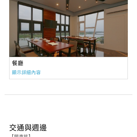
旅
伴
計
劃
商
品
宣
餐廳
傳
顯示詳細內容
交通與週邊
【開車族】