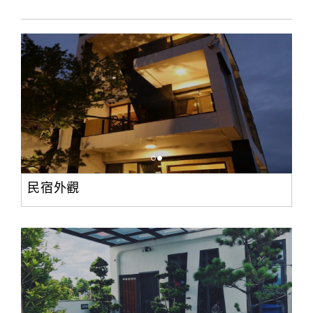
訂
房
Q&A
國
旅
卡
訂
民宿外觀
房
請
款
收
據