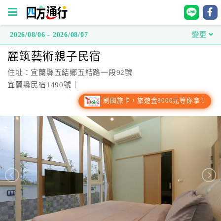
2026/08/06 - 2026/08/07
變更
四
麗筑藝術親子民宿
方
通
住址：宜蘭縣五結鄉五結路一段92號
行
宜蘭縣民宿1490號｜
訂
刷國旅卡，旅遊金8000元等你拿！
房
台
灣
訂
房
直