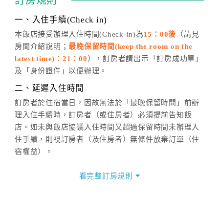
訂房規則
話方式異動
訂單。
※非客服時間之申辦異動，皆為次日計算及辦理。
一、入住手續(Check in)
五、客服時間
本飯店接受辦理入住時間(Check-in)為
15：00後
（請見
房間介紹說明；
最晚保留時間(keep the room on the
週一至週日，上午9:00～晚上6:00
latest time)：21：00
），訂房者請出示「訂房成功單」
六、聯絡方式
及「身份證件」以便辦理。
週一至週日：
客服聯絡單
、
LINE@
、電話：
二、延遲入住時間
(07)9682715 。
訂房者於住宿當日，因故無法於「最晚保留時間」前辦
理入住手續時，訂房者（或住房者）必須提前告知飯
店。如未與飯店協議入住時間又超過保留時間未辦理入
住手續，則視訂房者（及住房者）無條件放棄訂單（住
宿權益）。
三、退房手續(Check out)
看完整訂房規則
本飯店退房時間(Check-out)為 （
11：00前
），訂房者
與飯店之其他交易﹝如續住、加床、餐費、小費、電話
費...等﹞所發生之費用，必須與飯店現場結清。