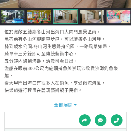
接
跟
飯
店
訂
位於寬敞五結鄉冬山河出海口大閘門風景區內，
房
民宿前有冬山河腳踏車步道，可以環遊冬山河畔，
HOT
騎到親水公園.冬山河生態綠舟公園，一路風景如畫，
騎單車三分鐘即可至傳統藝術中心，
五分鐘內騎到海邊，清晨可看日出、
特
漁船在眼前800公尺內施網捕魚美景玩沙欣賞沙灘釣魚樂
色
趣，
民
看大甲門出海口有很多人在釣魚，享受微涼海風，
宿
快樂旅遊行程盡在麗筑藝術親子民宿。
全部展開
全
球
租
車