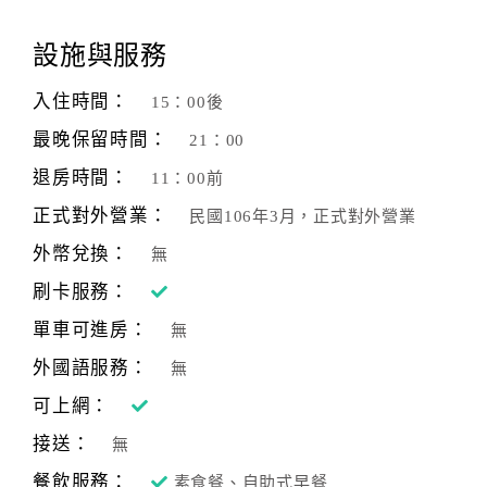
顧
設施與服務
客
滿
入住時間：
15：00後
意
最晚保留時間：
21：00
度
退房時間：
11：00前
正式對外營業：
民國106年3月，正式對外營業
訂
單
外幣兌換：
無
管
刷卡服務：
理
單車可進房：
無
外國語服務：
無
會
員
可上網：
帳
接送：
無
戶
餐飲服務：
素食餐、自助式早餐