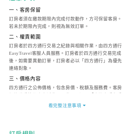
一、客房保留
訂房者須在繳款期限內完成付款動作，方可保留客房。
若未於期限內完成，則視為無效訂單。
二、權責範圍
訂房者於四方通行交易之紀錄與相關作業，由四方通行
EasyTravel客服人員服務。訂房者於四方通行交易完成
後，如需要異動訂單，訂房者必以「四方通行」為優先
連絡對象。
三、價格內容
四方通行之公佈價格，包含房價、稅額及服務費。客房
價格隨季節及人文活動而異動，以選項「查詢空房與房
價」之當日價格為標準。
看完整注意事項
四、訂單異動
訂房成功後，訂房者如需異動內容，須於住房前在四方
通行「客服聯絡單」提出申辦，四方通行
恕不接受以電