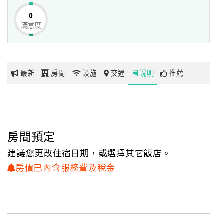
0
滿意度
網
紅
帶
你
最新
房間
設施
交通
說明
推薦
玩
玩
樂
地
房間預定
圖
建議您更改住宿日期，或選擇其它飯店。
顧
房價已內含服務費及稅金
客
服
務