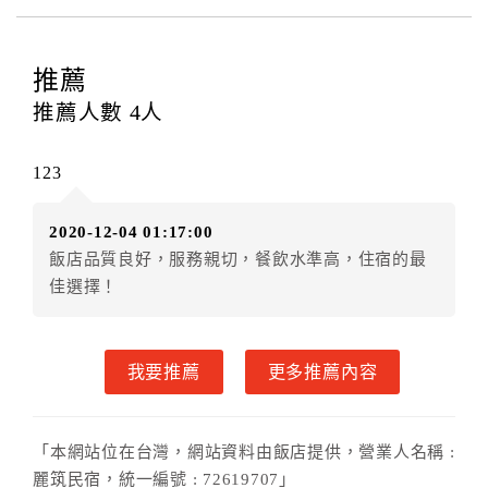
四、訂單異動
訂房者應於
入住前2日
（不含入住當日）提出申辦，如未
提出申辦不得異動訂單。
推薦
每筆訂單異動限定
乙
次，限原訂飯店，異動完成後不得
推薦人數
4
人
辦理取消退款。
訂單異動後，訂單費用總計大於原訂單費用總計時，訂
123
房者應補足差額。（限原訂飯店）
訂單異動後，訂單費用總計小於原訂單費用總計時，訂
2020-12-04 01:17:00
房者不得要求退其差額。（限原訂飯店）
飯店品質良好，服務親切，餐飲水準高，住宿的最
五、保留住宿權益(保留住房)
佳選擇！
．訂房者因故辦理訂單異動，本飯店可接受
保留住宿金
額12個月
限原訂飯店），異動完成後不得辦理取消退
款。（提出申辦日為保留起算日）
我要推薦
更多推薦內容
．訂房者使用「保留住宿金額」時，請注意！為避免飯
店客滿，敬請及早計畫，如逾時未提出申辦，視同無條
件放棄訂單（住宿權益）。 （限原訂飯店使用）
「本網站位在台灣，網站資料由飯店提供，營業人名稱 :
．每筆訂單異動限定乙次，限原訂飯店，異動完成後不
麗筑民宿，統一編號 : 72619707」