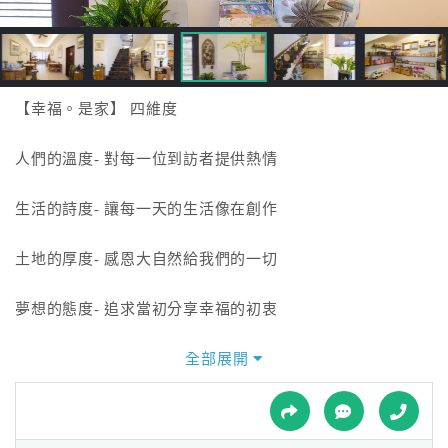
接
跟
飯
店
訂
【幸福。是家】 四維度
房
HOT
人們的溫度- 對每一位到訪者提供熱情
生活的詩度- 讓每一天的生活像在創作
特
色
土地的厚度- 感恩大自然給我們的一切
民
宿
夢想的態度- 追求當初分享幸福的初衷
全部展開
全
球
租
車