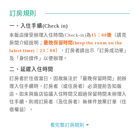
訂房成功後，訂房者如需異動內容，須於住房前在四方
通行「客服聯絡單」提出申辦，四方通行
恕不接受以電
訂房規則
話方式異動
訂單。
※非客服時間之申辦異動，皆為次日計算及辦理。
一、入住手續(Check in)
五、客服時間
本飯店接受辦理入住時間(Check-in)為
15：00後
（請見
房間介紹說明；
最晚保留時間(keep the room on the
週一至週日，上午9:00～晚上6:00
latest time)：23：00
），訂房者請出示「訂房成功單」
六、聯絡方式
及「身份證件」以便辦理。
週一至週日：
客服聯絡單
、
LINE@
、電話：
二、延遲入住時間
(07)9682715 。
訂房者於住宿當日，因故無法於「最晚保留時間」前辦
理入住手續時，訂房者（或住房者）必須提前告知飯
店。如未與飯店協議入住時間又超過保留時間未辦理入
住手續，則視訂房者（及住房者）無條件放棄訂單（住
宿權益）。
三、退房手續(Check out)
看完整訂房規則
本飯店退房時間(Check-out)為 （
11：00前
），訂房者
與飯店之其他交易﹝如續住、加床、餐費、小費、電話