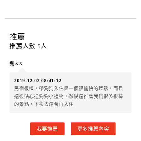
費...等﹞所發生之費用，必須與飯店現場結清。
四、訂單異動
訂房者應於
入住前2日
（不含入住當日）提出申辦，如未
提出申辦不得異動訂單。
推薦
每筆訂單異動限定
乙
次，限原訂飯店，異動完成後不得
推薦人數
5
人
辦理取消退款。
訂單異動後，訂單費用總計大於原訂單費用總計時，訂
謝XX
房者應補足差額。（限原訂飯店）
訂單異動後，訂單費用總計小於原訂單費用總計時，訂
2019-12-02 08:41:12
房者不得要求退其差額。（限原訂飯店）
民宿很棒，帶狗狗入住是一個很愉快的經驗，而且
五、保留住宿權益(保留住房)
還很貼心送狗狗小禮物，然後還推薦我們很多很棒
．訂房者因故辦理訂單異動，本飯店可接受
保留住宿金
的景點，下次去還會再入住
額12個月
限原訂飯店），異動完成後不得辦理取消退
款。（提出申辦日為保留起算日）
．訂房者使用「保留住宿金額」時，請注意！為避免飯
我要推薦
更多推薦內容
店客滿，敬請及早計畫，如逾時未提出申辦，視同無條