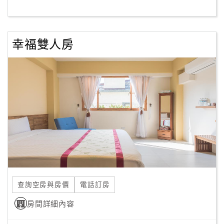
客
服
幸福雙人房
聯
絡
單
Line
線
上
客
服
查詢空房與房價
電話訂房
紅
利
房間詳細內容
查
詢