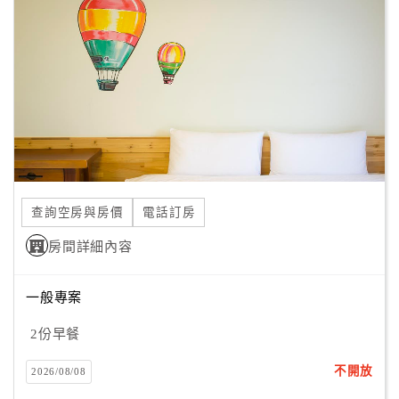
顧
客
滿
意
度
訂
單
查詢空房與房價
電話訂房
管
理
房間詳細內容
一般專案
會
員
2份早餐
帳
戶
不開放
2026/08/08