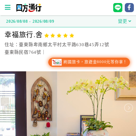
2026/08/08 - 2026/08/09
變更
四
幸福旅行.舍
方
通
住址：臺東縣卑南鄉太平村太平路630巷45弄12號
行
臺東縣民宿764號｜
訂
刷國旅卡，旅遊金8000元等你拿！
房
台
灣
訂
房
直