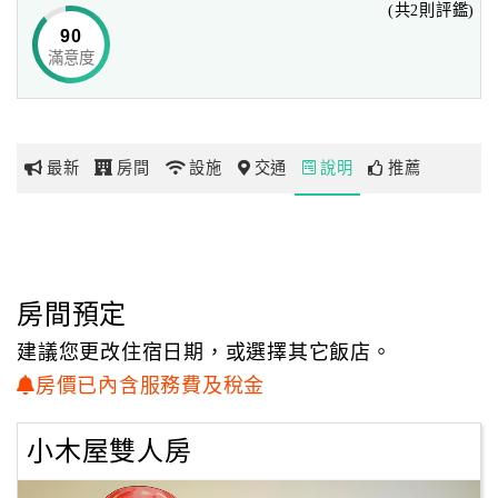
(共2則評鑑)
90
滿意度
網
紅
帶
你
最新
房間
設施
交通
說明
推薦
玩
玩
樂
地
房間預定
圖
建議您更改住宿日期，或選擇其它飯店。
顧
房價已內含服務費及稅金
客
服
小木屋雙人房
務