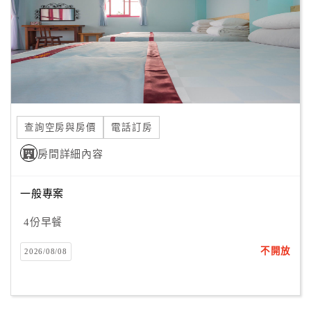
旅
伴
計
劃
商
品
查詢空房與房價
電話訂房
宣
傳
房間詳細內容
一般專案
4份早餐
不開放
2026/08/08