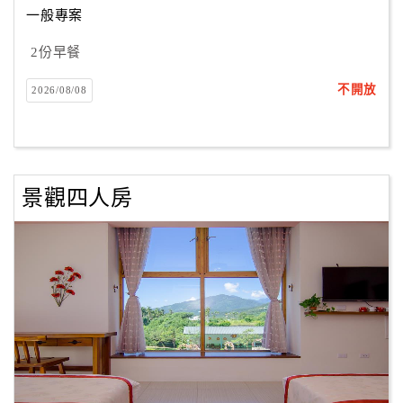
一般專案
2份早餐
訂
房
不開放
2026/08/08
Q&A
國
旅
景觀四人房
卡
訂
房
請
款
收
據