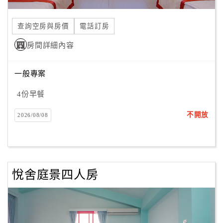
合
作
查詢空房與房價
電話訂房
提
房間詳細內容
案
一般專案
飯
店
4份早餐
合
不開放
2026/08/08
作
廠
商
悅舍庭景四人房
合
作