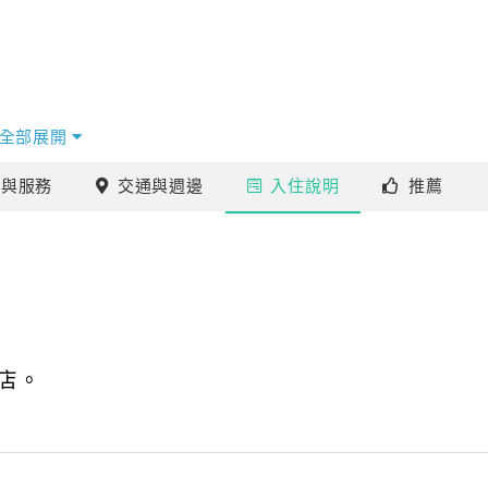
全部展開
施
與服務
交通
與週邊
入住
說明
推薦
店。