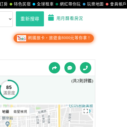
訂房
特色民宿
全球租車
網紅帶你玩
玩樂地圖
會員帳戶
用月曆看房況
重新搜尋
刷國旅卡，旅遊金8000元等你拿！
(共2則評鑑)
85
滿意度