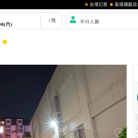
台灣訂房
直接跟飯店
1
晚
08(六)