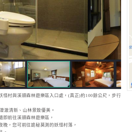
怪村與溪頭森林遊樂區入口處，(真正)約100餘公尺，步行
氣澄澈清新、山林景致優美。
隨即前往溪頭森林遊樂區，
夜晚，您可前往詭秘莫測的妖怪村落，