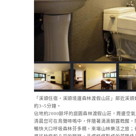
「溪頭住宿‧溪頭境廬森林渡假山莊」鄰近溪頭妖
約3~5分鐘。
佔地約2000餘坪的庭園森林渡假山莊，周邊空
清晨您可在鳥聲啼鳴中，伴隨著滴滴朝露甦醒，
暢快大口呼吸森林芬多精，來場山林樂活之旅；