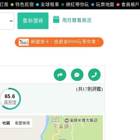
訂房
特色民宿
全球租車
網紅帶你玩
玩樂地圖
會員帳戶
用月曆看房況
重新搜尋
刷國旅卡，旅遊金8000元等你拿！
(共17則評鑑)
65.6
滿意度