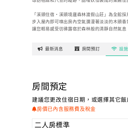
尋訪枯麻和八豆的蹤跡，品嚐妖怪製成的菜餚佳
「溪頭住宿‧溪頭境廬森林渡假山莊」為全館採
步入屋內即可嗅出房內空氣瀰漫著淡淡的木頭香
讓您輕易感受彷彿露宿於森林般的清靜自然氣息
寬敞的房型空間，清幽雅靜，為一處可以放鬆身
本山莊謝絕攜帶寵物入住，以保持敝山莊環境衛生
最新
消息
房間
預訂
設
房間預定
建議您更改住宿日期，或選擇其它飯
房價已內含服務費及稅金
二人房標準