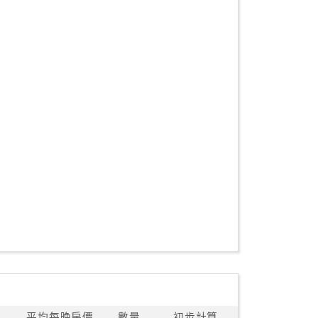
平均每晚房價
數量
初步計算