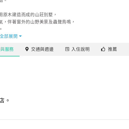
品。
用原木建造而成的山莊別墅，
氣，伴著窗外的山野美景及蟲聲鳥鳴，
。
心的竹林山野秘境。
全部展開
、乾淨、整潔、安靜，不便之處敬請見諒。
施
與服務
交通
與週邊
入住
說明
推薦
店。