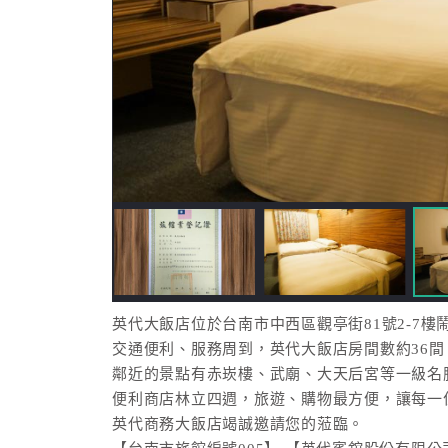
英代大飯店位於台南市中西區觀亭街81號2-7樓
交通便利、服務周到，英代大飯店房間數約36間
鄰近的景點有赤崁樓、武廟、大天后宮等一級名
便利商店林立四週，旅遊、購物最方便，讓每一
英代商務大飯店竭誠邀請您的蒞臨。