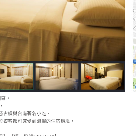
鬧區，
，
勝古績與台南著名小吃、
位遊客都可感受到溫馨的住宿環境，