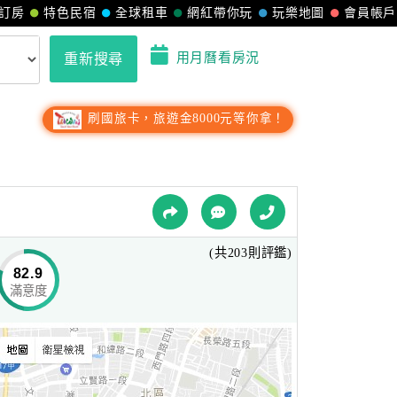
訂房
特色民宿
全球租車
網紅帶你玩
玩樂地圖
會員帳戶
用月曆看房況
重新搜尋
刷國旅卡，旅遊金8000元等你拿！
(共203則評鑑)
82.9
滿意度