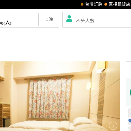
台灣訂房
直接跟飯店
1
晚
08(六)