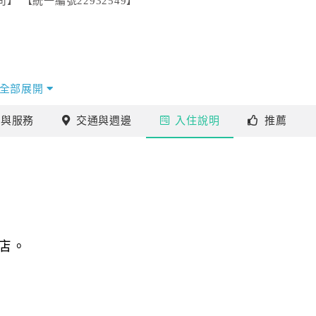
 【統一編號22932549】
全部展開
施
與服務
交通
與週邊
入住
說明
推薦
店。