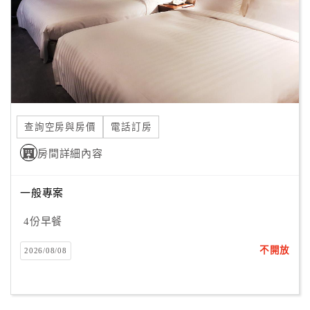
旅
伴
計
劃
商
品
查詢空房與房價
電話訂房
宣
傳
房間詳細內容
一般專案
4份早餐
不開放
2026/08/08