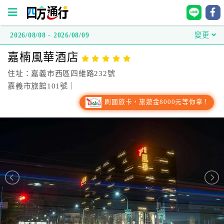
2026/08/08 - 2026/08/09
變更
四
嘉楠風華酒店
方
通
住址：嘉義市西區四維路232號
行
嘉義市旅館101號｜
訂
刷國旅卡，旅遊金8000元等你拿！
房
台
灣
訂
房
直