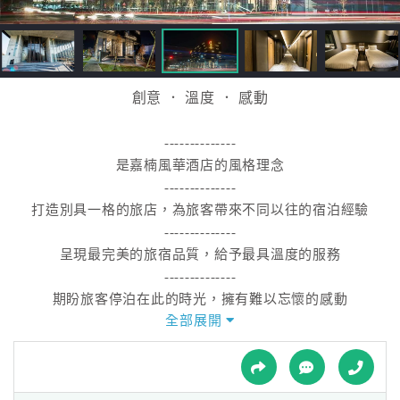
接
跟
飯
店
訂
創意 ． 溫度 ． 感動
房
HOT
--------------
是嘉楠風華酒店的風格理念
--------------
特
打造別具一格的旅店，為旅客帶來不同以往的宿泊經驗
色
--------------
民
呈現最完美的旅宿品質，給予最具溫度的服務
宿
--------------
期盼旅客停泊在此的時光，擁有難以忘懷的感動
全部展開
--------------
全
建築外觀的格柵設計，有效阻擋西邊烈日的照射
球
租
--------------
車
依陽光照射所呈現的深淺變化