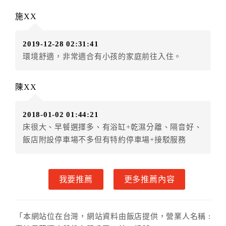
訂單異動後，訂單費用總計小於原訂單費用總計時，訂
房者不得要求退其差額。（限原訂飯店）
施XX
五、取消訂單
2019-12-28 02:31:41
訂房者因故取消訂單辦理退款，依下列標準申辦：
環境舒適，非常適合有小孩的家庭前往入住。
◎住房日3天前辦理者，訂單費用扣除總計0%為手續費
◎住房日1天前辦理者，訂單費用扣除總計45%為手續費
◎住房日當日辦理者，訂單費用扣除總計100%為手續費
陳XX
◎住房日當日不得辦理。
◎住房日當日未辦理入住手續者，視同住房，已付訂單
2018-01-02 01:44:21
之訂金將全額沒收。
床很大、早餐選擇多、有浴缸+乾濕分離、隔音好、
六、天候因素
飯店附設停車場不多但有特約停車場+接駁服務
住房當日遇颱風、地震等不可抗拒因素時（以氣象局發
布或飯店所在地縣市政府頒布狀況”停止上班上課”為判
我要推薦
更多推薦內容
定準則），以致無法順利住房，訂房者可依飯店規定變
更住房日期或退費處理之。待飯店確認無誤後，可辦理
保留住宿權益或四方通行將
扣除訂單總額0%
為作業手續
「本網站位在台灣，網站資料由飯店提供，營業人名稱 :
費用，餘款退予訂房者。