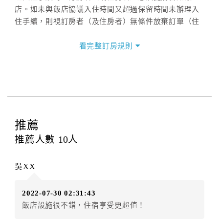
店。如未與飯店協議入住時間又超過保留時間未辦理入
住手續，則視訂房者（及住房者）無條件放棄訂單（住
宿權益）。
看完整訂房規則
三、退房手續(Check out)
本飯店退房時間(Check-out)為 （
11:00前，若需延遲退
房請於入住時告知，延遲退房費用$300/小時，最多僅能
延遲2小時)
），訂房者與飯店之其他交易﹝如續住、加
床、餐費、小費、電話費...等﹞所發生之費用，必須與
飯店現場結清。
推薦
四、訂單異動
推薦人數
10
人
訂房者應於
入住前2日
（不含入住當日）提出申辦，如未
提出申辦不得異動訂單。
吳XX
每筆訂單異動限定
乙
次，限原訂飯店，異動完成後不得
辦理取消退款。
2022-07-30 02:31:43
訂單異動後，訂單費用總計大於原訂單費用總計時，訂
飯店設施很不錯，住宿享受更超值！
房者應補足差額。（限原訂飯店）