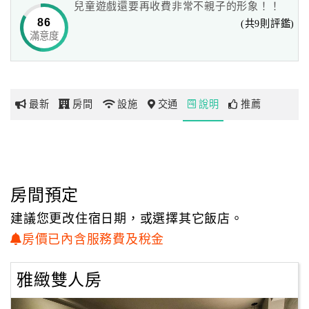
兒童遊戲還要再收費非常不親子的形象！！
--------------
86
(共9則評鑑)
除了突顯古銅色的沈穩質感外，也讓視覺層次更為豐富
滿意度
網
--------------
紅
陽光透過格柵灑落於房間的微微溫度，為清雅裝潢增添溫暖
帶
之意
你
--------------
最新
房間
設施
交通
說明
推薦
玩
讓旅客感受空間中的光明與靜謐
--------------
玩
樂
地
房間預定
圖
建議您更改住宿日期，或選擇其它飯店。
顧
房價已內含服務費及稅金
客
服
雅緻雙人房
務