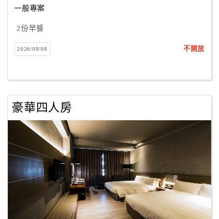
一般專案
2份早餐
訂
房
不開放
2026/08/08
Q&A
國
旅
豪華四人房
卡
訂
房
請
款
收
據