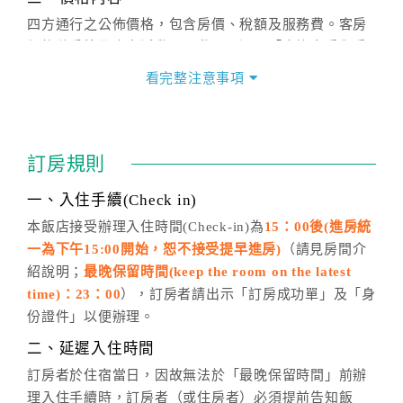
四方通行之公佈價格，包含房價、稅額及服務費。客房
價格隨季節及人文活動而異動，以選項「查詢空房與房
價」之當日價格為標準。
看完整注意事項
四、訂單異動
訂房成功後，訂房者如需異動內容，須於住房前在四方
通行「客服聯絡單」提出申辦，四方通行
恕不接受以電
訂房規則
話方式異動
訂單。
※非客服時間之申辦異動，皆為次日計算及辦理。
一、入住手續(Check in)
五、客服時間
本飯店接受辦理入住時間(Check-in)為
15：00後(進房統
一為下午15:00開始，恕不接受提早進房)
（請見房間介
週一至週日，上午9:00～晚上6:00
紹說明；
最晚保留時間(keep the room on the latest
六、聯絡方式
time)：23：00
），訂房者請出示「訂房成功單」及「身
週一至週日：
客服聯絡單
、
LINE@
、電話：
份證件」以便辦理。
(07)9682715 。
二、延遲入住時間
訂房者於住宿當日，因故無法於「最晚保留時間」前辦
理入住手續時，訂房者（或住房者）必須提前告知飯