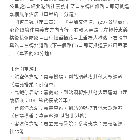
公里處)→經北港路往嘉義市區→左轉四維路→即可抵達
嘉楠風華酒店（車程約15分鐘）
．國道三號（南二高）→『中埔交流道』(297公里處)→
沿台18線往嘉義市方向直行→右轉大義路→左轉接忠義
橋後接彌陀路→直行接垂楊路→上垂楊大橋後下右轉中
興路→左轉北港路 (下一個路口)→即可抵達嘉楠風華酒
店（車程約20分鐘）
【非開車族】
．航空停靠站：嘉義機場，到站須轉搭其他大眾運輸
（建議搭乘：計程車）
．高鐵停靠站：嘉義站，到站須轉搭其他大眾運輸（建
議搭乘：BRT免費接駁公車）
．台鐵停靠站：嘉義車站，到站須轉搭其他大眾運輸
（建議搭乘：嘉義客運 世賢北港站）
．客運停靠站：署立嘉義醫院；參考班次：嘉義客運，
往北港