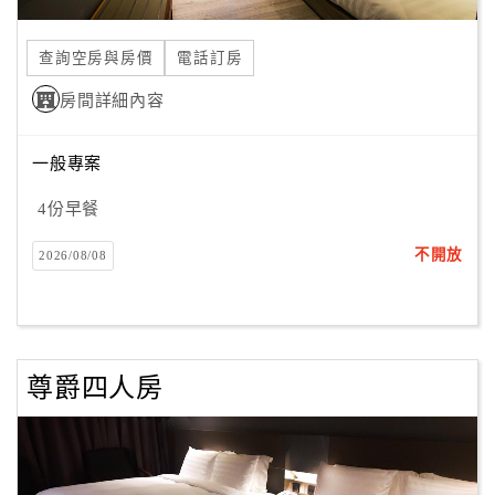
合
作
查詢空房與房價
電話訂房
提
房間詳細內容
案
一般專案
飯
店
4份早餐
合
不開放
2026/08/08
作
廠
商
尊爵四人房
合
作