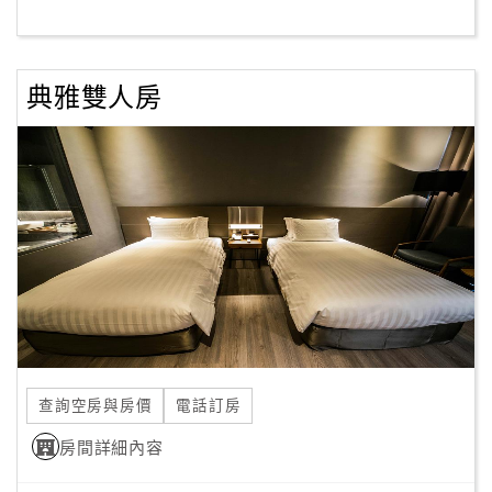
客
服
典雅雙人房
聯
絡
單
Line
線
上
客
服
查詢空房與房價
電話訂房
紅
利
房間詳細內容
查
詢