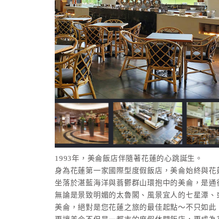
1993年，美侖飯店伴隨著花蓮的心跳誕生。
身為花蓮第一家國際型度假飯店，美侖始終與花
坐落於湛藍海洋與蓊鬱群山環抱中的美侖，是通
無論是景致明媚的太魯閣、風景宜人的七星潭、
美侖，絕對是您花蓮之旅的最佳起點～不只如此