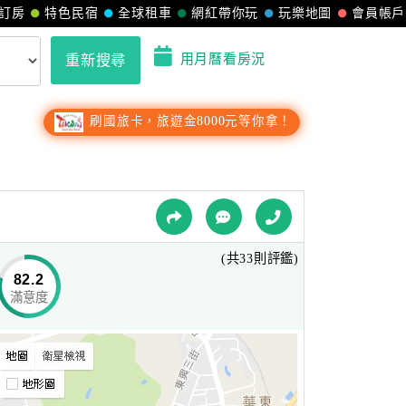
訂房
特色民宿
全球租車
網紅帶你玩
玩樂地圖
會員帳戶
用月曆看房況
重新搜尋
刷國旅卡，旅遊金8000元等你拿！
(共33則評鑑)
82.2
滿意度