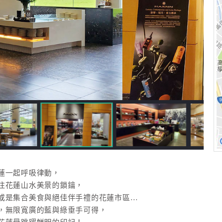
蓮一起呼吸律動，
往花蓮山水美景的鎖鑰，
或是集合美食與絕佳伴手禮的花蓮市區…
，無限寬廣的藍與綠垂手可得，