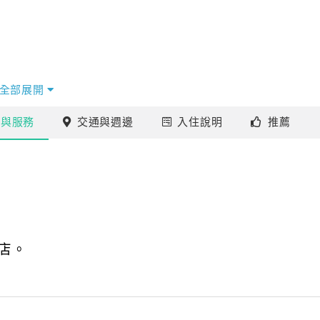
全部展開
施
與服務
交通
與週邊
入住
說明
推薦
店。