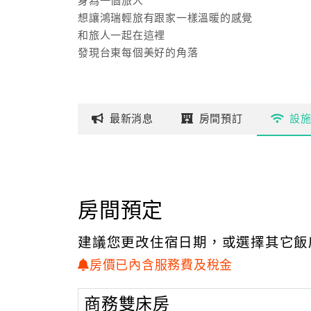
身為一個旅人
想讓鴻瑞輕旅有跟家一樣溫暖的感覺
和旅人一起在這裡
發現台東每個美好的角落
最新
消息
房間
預訂
設
房間預定
建議您更改住宿日期，或選擇其它飯
房價已內含服務費及稅金
商務雙床房