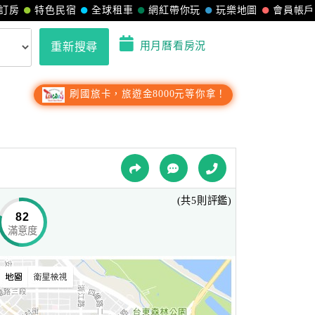
訂房
特色民宿
全球租車
網紅帶你玩
玩樂地圖
會員帳戶
用月曆看房況
重新搜尋
刷國旅卡，旅遊金8000元等你拿！
(共5則評鑑)
82
滿意度