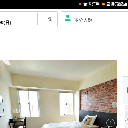
台灣訂房
直接跟飯店
1
晚
09(日)