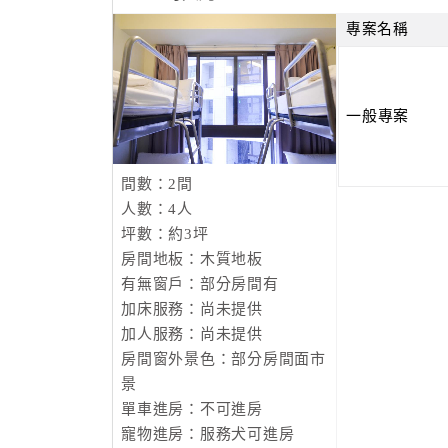
捷運北投站8.8 km
捷運新店站11 km
專案名稱
【鄰近機場】
臺北松山機場4.1 km
一般專案
桃園機場28.1 km
【附近地標】
間數：2間
寧夏觀光夜市0.4 km
人數：4人
霞海城隍廟0.4 km
坪數：約3坪
臺北當代藝術館0.6 km
房間地板：木質地板
臺北轉運站0.6 km
有無窗戶：部分房間有
捷運中山站0.7 km
加床服務：尚未提供
臺北車站0.8 km
加人服務：尚未提供
捷運雙連站0.8 km
房間窗外景色：部分房間面市
景
【餐廳及夜市】
單車進房：不可進房
星巴克 咖啡館/酒吧：0 km
寵物進房：服務犬可進房