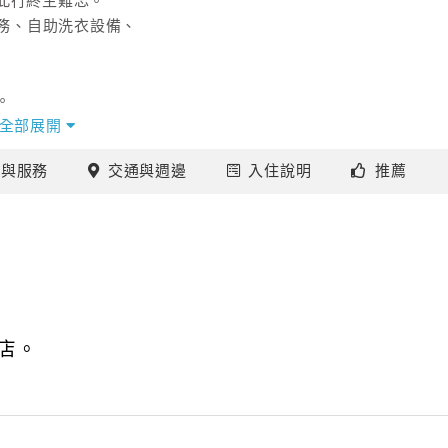
此行終生難忘。
服務、自助洗衣設備、
。
調、
全部展開
除此之外，
施
與服務
交通
與週邊
入住
說明
推薦
多樂趣。
來台北市的理想下榻飯店！
店。