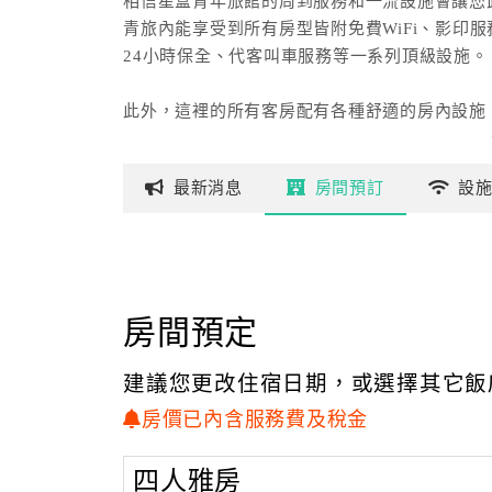
相信星盒青年旅館的周到服務和一流設施會讓您
青旅內能享受到所有房型皆附免費WiFi、影印
24小時保全、代客叫車服務等一系列頂級設施。
此外，這裡的所有客房配有各種舒適的房內設施
許多房間甚至還提供了原木地板、免費WiFi、空
遮光窗簾、吹風機等設施，來滿足客人的需求。
最新
消息
房間
預訂
設
飯店各種娛樂設施一定會讓您在留宿期間享受更
不管您是哪一種類型的遊客，星盒青年旅館都是
【地理交通地標】
桃園機場捷運3號出口 0.3 km
房間預定
捷運西門站1.4 km
捷運中正紀念堂站2.3 km
建議您更改住宿日期，或選擇其它飯
捷運龍山寺站2.5 km
捷運劍潭站3.6 km
房價已內含服務費及稅金
捷運士林站4.6 km
國立臺灣大學4.6 km
四人雅房