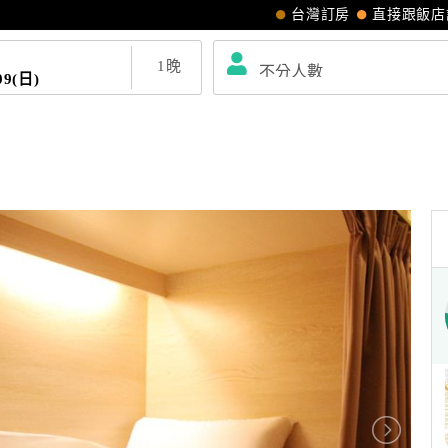
台灣訂房
直接跟飯店
1
晚
09(日)