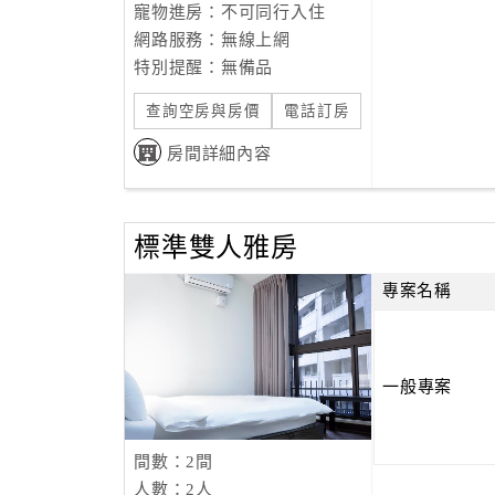
711便利商店 超市/便利店：0 km
寵物進房：不可同行入住
寧夏夜市 餐廳：0.1 km
網路服務：無線上網
士林夜市4.6 km
特別提醒：無備品
全聯福利中心 超市/便利店：0.1 km
查詢空房與房價
電話訂房
迪化街 市集：0.5 km
永樂市場 市集：0.6 km
房間詳細內容
標準雙人雅房
專案名稱
一般專案
間數：2間
人數：2人