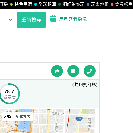
訂房
特色民宿
全球租車
網紅帶你玩
玩樂地圖
會員帳戶
用月曆看房況
重新搜尋
(共14則評鑑)
78.7
滿意度