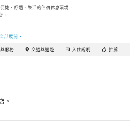
您便捷、舒適、樂活的住宿休息環境，
店。
全部展開
施
與服務
交通
與週邊
入住
說明
推薦
店。