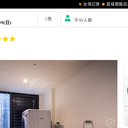
台灣訂房
直接跟飯店
1
晚
09(日)