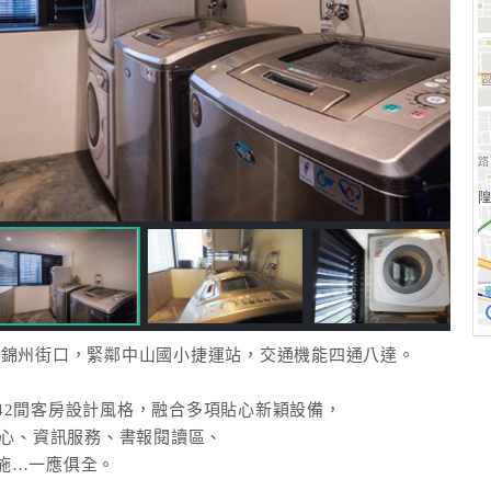
及錦州街口，緊鄰中山國小捷運站，交通機能四通八達。
42間客房設計風格，融合多項貼心新穎設備，
中心、資訊服務、書報閱讀區、
施…一應俱全。