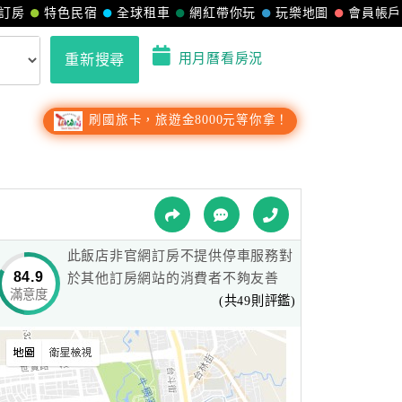
訂房
特色民宿
全球租車
網紅帶你玩
玩樂地圖
會員帳戶
用月曆看房況
重新搜尋
刷國旅卡，旅遊金8000元等你拿！
此飯店非官網訂房不提供停車服務對
84.9
於其他訂房網站的消費者不夠友善
滿意度
(共49則評鑑)