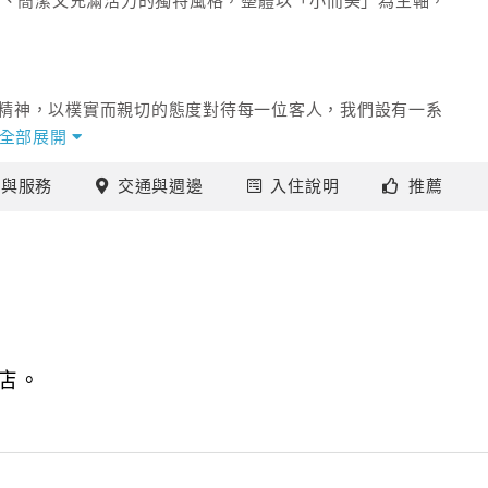
亮、簡潔又充滿活力的獨特風格，整體以「小而美」為主軸，
」的精神，以樸實而親切的態度對待每一位客人，我們設有一系
相關人員，我們都很樂意傾聽您的意見，並竭誠提供各項協
全部展開
施
與服務
交通
與週邊
入住
說明
推薦
店致力提供各項設備，成為您旅途上的好幫手，我們捨棄不必
中繼站，未來，桔子商旅將持續推動更多硬體設施，為旅客
住所，讓您就算是首次來到異地，也能毫無憂慮的自在旅行。
店。