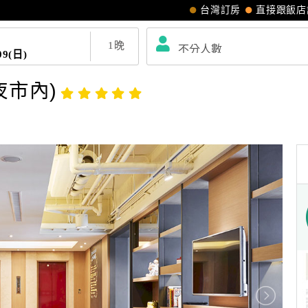
台灣訂房
直接跟飯店
1
晚
09(日)
夜市內)