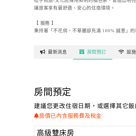
桔子商旅-文化店採用鮮明的橘色系，營造出明
讓旅客享有最舒適、安心的住宿環境。
【 服務 】
秉持著「不花俏、不華麗卻充滿 100% 誠意
列貼心服務，若有任何旅途上的疑問，歡迎洽詢
助。
最新
消息
房間
預訂
設
【 設施 】
以旅人們的需求為出發點，福泰桔子商旅-文化
要的華麗裝飾，將這裡打造成簡單而便利的旅行
創造更豐富的資源。
房間預定
桔子商旅-文化店專注提供旅人們溫馨、便捷的
建議您更改住宿日期，或選擇其它飯
房價已內含服務費及稅金
高級雙床房