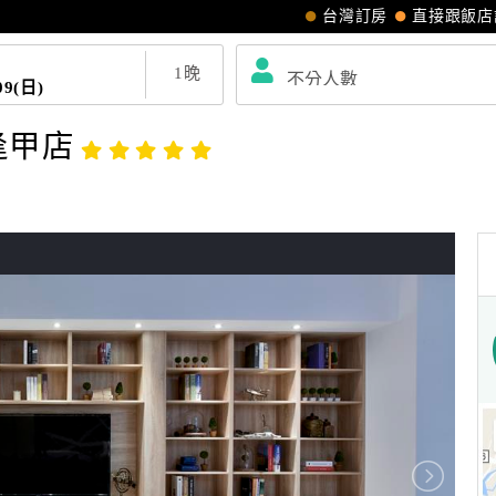
台灣訂房
直接跟飯店
1
晚
09(日)
-逢甲店