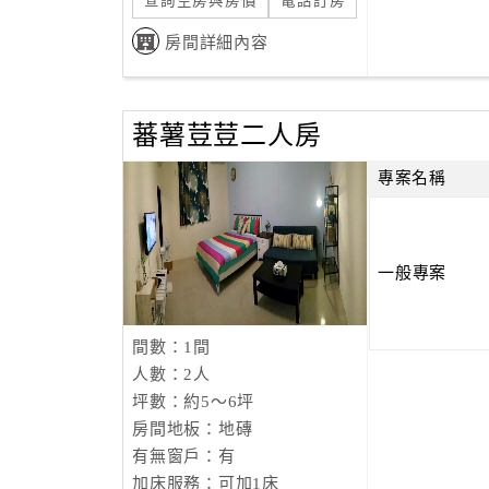
查詢空房與房價
電話訂房
房間詳細內容
蕃薯荳荳二人房
專案名稱
一般專案
間數：1間
人數：2人
坪數：約5～6坪
房間地板：地磚
有無窗戶：有
加床服務：可加1床