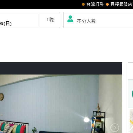
台灣訂房
直接跟飯店
1
晚
09(日)