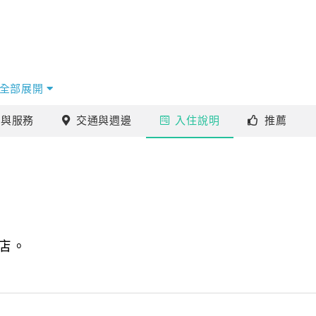
全部展開
施
與服務
交通
與週邊
入住
說明
推薦
店。