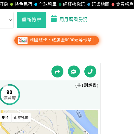
訂房
特色民宿
全球租車
網紅帶你玩
玩樂地圖
會員帳戶
用月曆看房況
重新搜尋
刷國旅卡，旅遊金8000元等你拿！
(共1則評鑑)
90
滿意度