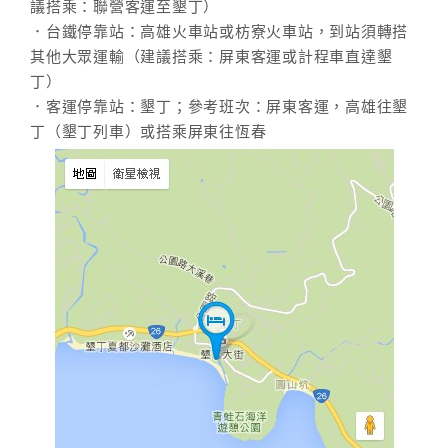
議搭乘：聯營客運至墾丁）
．台鐵停靠站：高雄火車站或枋寮火車站，到站須轉搭
其他大眾運輸（建議搭乘：屏東客運或計程車直達墾
丁）
．客運停靠站：墾丁；參考班次：屏東客運，高雄往墾
丁（墾丁列車）或搭乘屏東往恆春