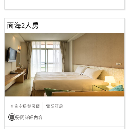
客
服
面海2人房
聯
絡
單
Line
線
上
客
服
查詢空房與房價
電話訂房
紅
利
房間詳細內容
查
詢