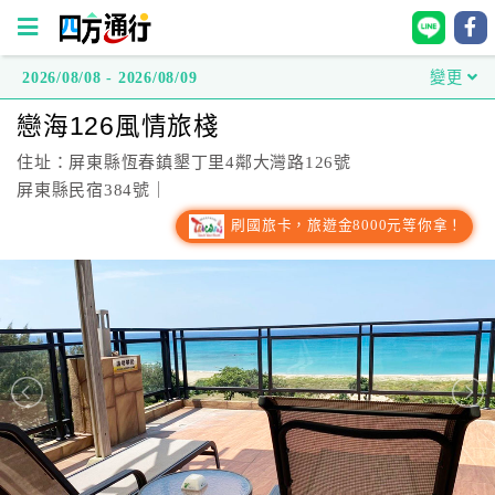
2026/08/08 - 2026/08/09
變更
四
戀海126風情旅棧
方
通
住址：屏東縣恆春鎮墾丁里4鄰大灣路126號
行
屏東縣民宿384號｜
訂
刷國旅卡，旅遊金8000元等你拿！
房
台
灣
訂
房
直