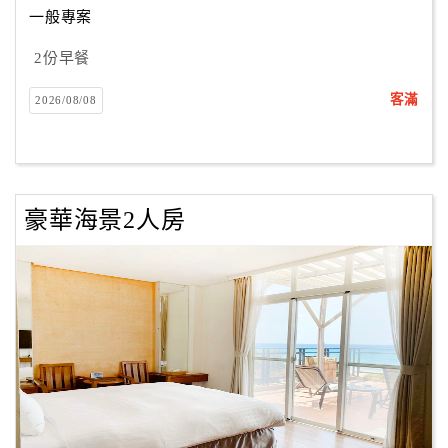
一般專案
2份早餐
訂
房
客滿
2026/08/08
Q&A
國
旅
豪華海景2人房
卡
訂
房
請
款
收
據