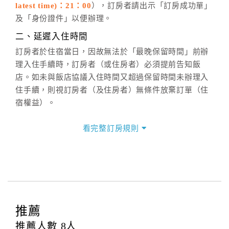
latest time)：21：00
），訂房者請出示「訂房成功單」
六、聯絡方式
及「身份證件」以便辦理。
週一至週日：
客服聯絡單
、
LINE@
、電話：
二、延遲入住時間
(07)9682715 。
訂房者於住宿當日，因故無法於「最晚保留時間」前辦
理入住手續時，訂房者（或住房者）必須提前告知飯
店。如未與飯店協議入住時間又超過保留時間未辦理入
住手續，則視訂房者（及住房者）無條件放棄訂單（住
宿權益）。
三、退房手續(Check out)
看完整訂房規則
本飯店退房時間(Check-out)為 （
11：00前
），訂房者
與飯店之其他交易﹝如續住、加床、餐費、小費、電話
費...等﹞所發生之費用，必須與飯店現場結清。
四、訂單異動
訂房者應於
入住前8日
（不含入住當日）提出申辦，如未
提出申辦不得異動訂單。
推薦
每筆訂單異動限定
乙
次，限原訂飯店，異動完成後不得
推薦人數
8
人