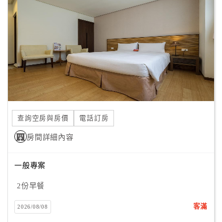
顧
客
滿
意
度
訂
單
查詢空房與房價
電話訂房
管
理
房間詳細內容
一般專案
會
員
2份早餐
帳
戶
客滿
2026/08/08