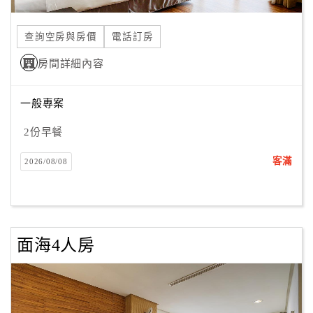
合
作
查詢空房與房價
電話訂房
提
房間詳細內容
案
一般專案
飯
店
2份早餐
合
客滿
2026/08/08
作
廠
商
面海4人房
合
作