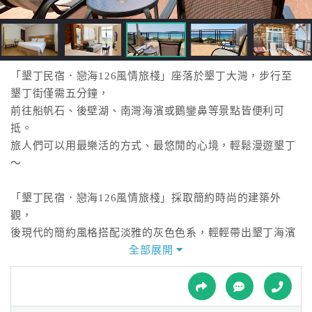
接
跟
飯
店
訂
「墾丁民宿．戀海126風情旅棧」座落於墾丁大灣，步行至
房
墾丁街僅需五分鐘，
HOT
前往船帆石、後壁湖、南灣海濱或鵝鑾鼻等景點皆便利可
抵。
旅人們可以用最樂活的方式、最悠閒的心境，輕鬆漫遊墾丁
特
～
色
民
「墾丁民宿．戀海126風情旅棧」採取簡約時尚的建築外
宿
觀，
後現代的簡約風格搭配淡雅的灰色色系，輕輕帶出墾丁海濱
風情的簡單和純粹。
全部展開
全
一樓大廳的大片落地玻璃，將窗外的海景映照入內，致力展
球
現墾丁的悠閒恬靜意味。
租
車