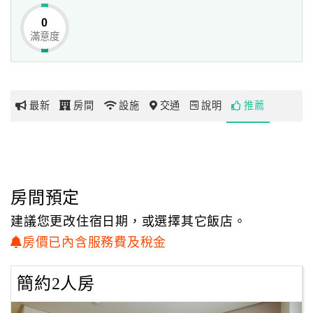
「墾丁民宿．戀海126風情旅棧」設有多樣化的套房房型，
0
客房空間明亮寬敞，乾淨清新，
滿意度
網
現代感十足的極簡俐落設計，展現輕鬆無壓、高雅無華的休
紅
閒氛圍。
帶
民宿所提供的每間客房皆可眺望大灣的蔚藍海景，其中面海
你
房型還備有寬闊陽台空間，
最新
房間
設施
交通
說明
推薦
玩
提供了旅人一處談天賞景或紓壓放鬆的休閒角落，
下榻的旅人們可於此欣賞到落日餘暉緩緩降落海平面的佳
景。
玩
樂
地
房間預定
圖
建議您更改住宿日期，或選擇其它飯店。
顧
房價已內含服務費及稅金
客
服
簡約2人房
務