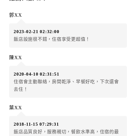
辦理取消退款。
訂單異動後，訂單費用總計大於原訂單費用總計時，訂
郭XX
房者應補足差額。（限原訂飯店）
訂單異動後，訂單費用總計小於原訂單費用總計時，訂
2023-02-21 02:32:00
房者不得要求退其差額。（限原訂飯店）
飯店設施很不錯，住宿享受更超值！
五、保留住宿權益(保留住房)
．訂房者因故辦理訂單異動，本飯店可接受
保留住宿金
陳XX
額6個月
限原訂飯店），異動完成後不得辦理取消退款。
（提出申辦日為保留起算日）
2020-04-10 02:31:51
．訂房者使用「保留住宿金額」時，請注意！為避免飯
住宿會主動聯絡，房間乾淨、早餐好吃，下次還會
店客滿，敬請及早計畫，如逾時未提出申辦，視同無條
去住！
件放棄訂單（住宿權益）。 （限原訂飯店使用）
．每筆訂單異動限定乙次，限原訂飯店，異動完成後不
得辦理取消退款。
葉XX
．訂單異動後，訂單費用總計大於原訂單費用總計時，
訂房者應補足差額。 限原訂飯店
2018-11-15 07:29:31
．訂單異動後，訂單費用總計小於原訂單費用總計時，
飯店品質良好，服務親切，餐飲水準高，住宿的最