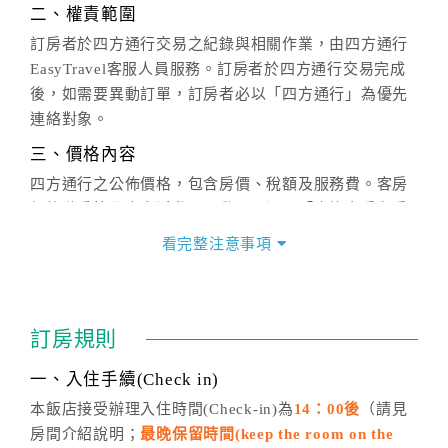
二、權責範圍
訂房者於四方通行交易之紀錄與相關作業，由四方通行
EasyTravel客服人員服務。訂房者於四方通行交易完成
後，如需要異動訂單，訂房者必以「四方通行」為優先
連絡對象。
三、價格內容
四方通行之公佈價格，包含房價、稅額及服務費。客房
價格隨季節及人文活動而異動，以選項「查詢空房與房
價」之當日價格為標準。
看完整注意事項
四、訂單異動
訂房成功後，訂房者如需異動內容，須於住房前在四方
通行「客服聯絡單」提出申辦，四方通行
恕不接受以電
訂房規則
話方式異動
訂單。
※非客服時間之申辦異動，皆為次日計算及辦理。
一、入住手續(Check in)
五、客服時間
本飯店接受辦理入住時間(Check-in)為
14：00後
（請見
房間介紹說明；
最晚保留時間(keep the room on the
週一至週日，上午9:00～晚上6:00