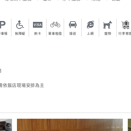
停車場
無障礙
刷卡
單車租借
接送
上網
寵物
行李寄
）
務
需依飯店現場安排為主