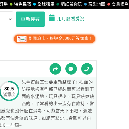
訂房
特色民宿
全球租車
網紅帶你玩
玩樂地圖
會員帳戶
用月曆看房況
重新搜尋
刷國旅卡，旅遊金8000元等你拿！
兒童遊戲室需要重新整理了!!裡面的
80.5
防撞地板有些都已經裂開可以看到下
滿意度
面的水泥地，玩具很少，玩具缺東缺
西的，平常看的出來沒有在維持，當
然感覺也沒什麼在消毒，可能當天下雨吧，遊戲
區都有個潮濕的味道...設施有點少...希望可以再
增加一些囉~