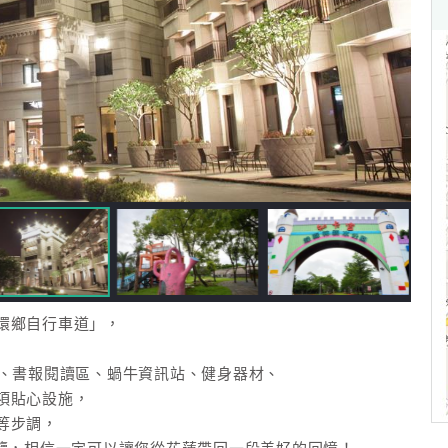
環鄉自行車道」，
區、書報閱讀區、蝸牛資訊站、健身器材、
項貼心設施，
等步調，