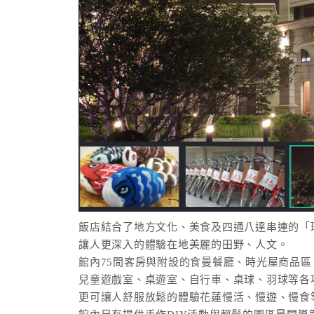
飯店結合了地方文化、美食及四通八達串連的「
讓人更深入的體驗在地美麗的田野、人文。
館內75間客房與附設的食曼餐廳、時光屋商品
兒童遊戲室、桌遊室、自行車、桌球、羽球等各
更可讓人舒服放鬆的體驗花蓮慢活、慢遊、慢食