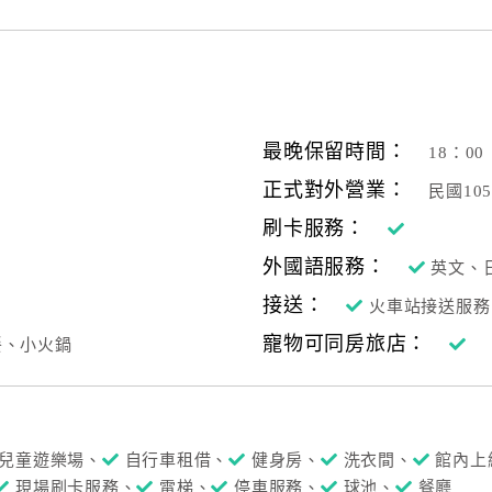
最晚保留時間：
18：00
正式對外營業：
民國10
刷卡服務：
外國語服務：
英文、
接送：
火車站接送服務
寵物可同房旅店：
餐、小火鍋
兒童遊樂場、
自行車租借、
健身房、
洗衣間、
館內上
現場刷卡服務、
電梯、
停車服務、
球池、
餐廳