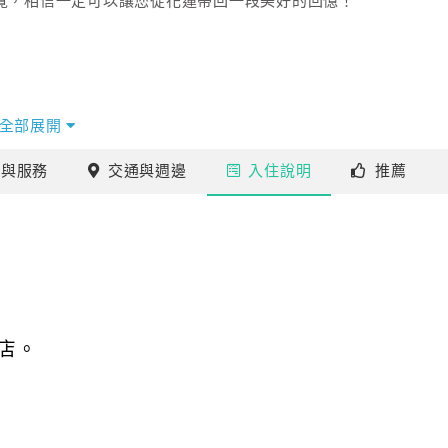
導覽，相信一定可以讓您從花蓮帶回一段美好的回憶！
全部展開
施
與服務
交通
與週邊
入住
說明
推薦
店。