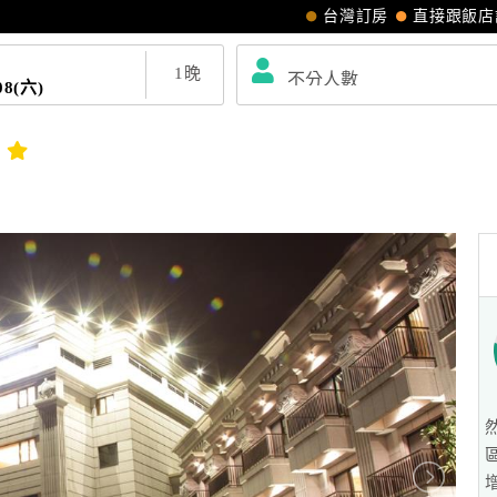
台灣訂房
直接跟飯店
1
晚
08(六)