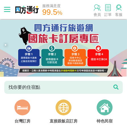
服務滿意度
99.5
%
會員
訂單
客服
.
找你要的住宿點
台灣訂房
直接跟飯店訂房
特色民宿