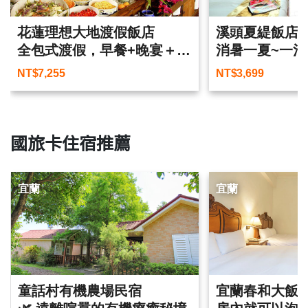
花蓮理想大地渡假飯店
溪頭夏緹飯店
全包式渡假，早餐+晚宴＋運
消暑一夏~一泊
河漫遊一次滿足
NT$
7,255
NT$
3,699
國旅卡住宿推薦
宜蘭
宜蘭
童話村有機農場民宿
宜蘭春和大飯