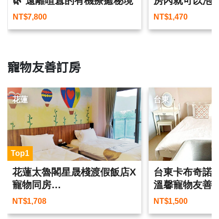
🌿 遠離喧囂的有機療癒秘境
房內就可以泡
車站
NT$
7,800
NT$
1,470
寵物友善訂房
花蓮
台東
Top1
花蓮太魯閣星晟棧渡假飯店X
台東卡布奇諾
寵物同房
溫馨寵物友善
跟家中毛寶貝來趟不一樣的
NT$
1,708
NT$
1,500
旅行吧