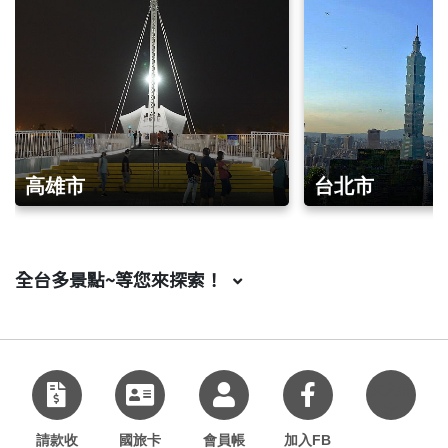
高雄市
台北市
全台多景點~等您來探索！
加入好
友
請款收
國旅卡
會員帳
加入FB